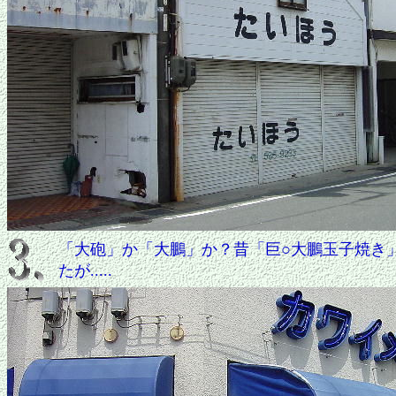
「大砲」か「大鵬」か？昔「巨○大鵬玉子焼き
たが.....