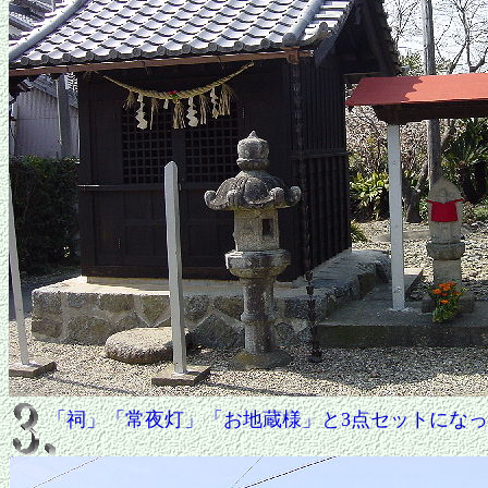
「祠」「常夜灯」「お地蔵様」と3点セットにな