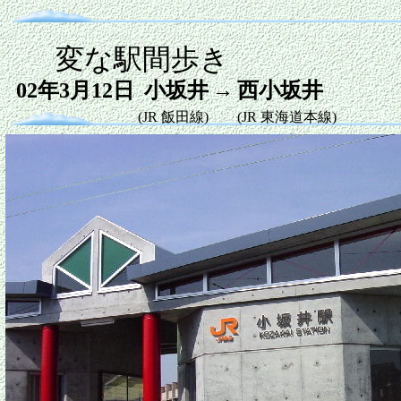
変な駅間歩き
→
02年3月12日
小坂井
西小坂井
(JR 飯田線)
(JR 東海道本線)