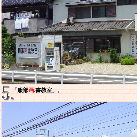
「
服部
画.
書教室
」。