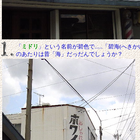
「
ミドリ
」という名前が碧色で.....「碧海(へき
のあたりは昔「海」だっだんでしょうか？