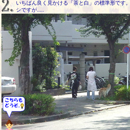
いちばん良く見かける「茶と白」の標準形です
シですが.....