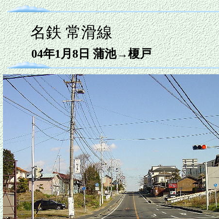
名鉄 常滑線
04年1月8日
蒲池
→榎戸