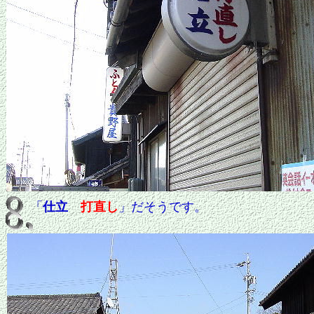
「
仕立
打直し
」だそうです。