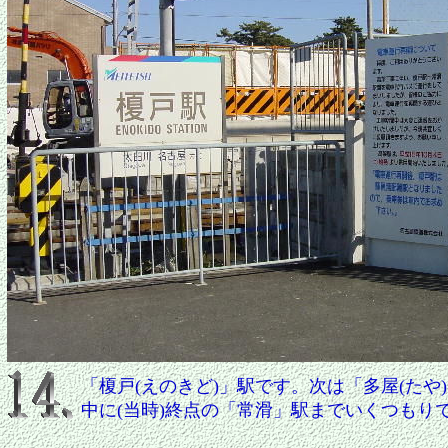
「榎戸(えのきど)」駅です。次は「多屋(たや
中に(当時)終点の「常滑」駅までいくつもり