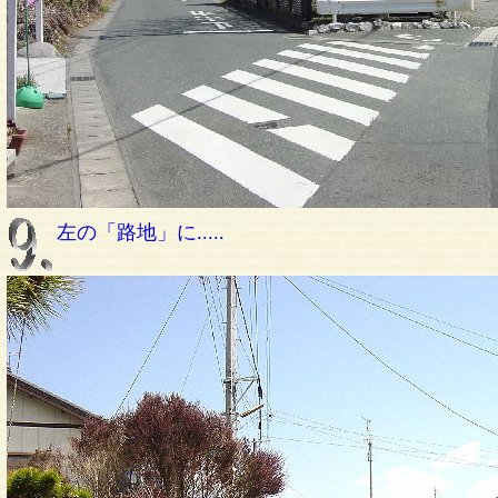
左の「路地」に.....