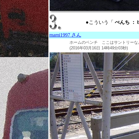
●こういう「
べんち ： b
mami1997 さん
ホームのベンチ ここはサントリーなんで
(2016年03月16日 14時49分03秒)