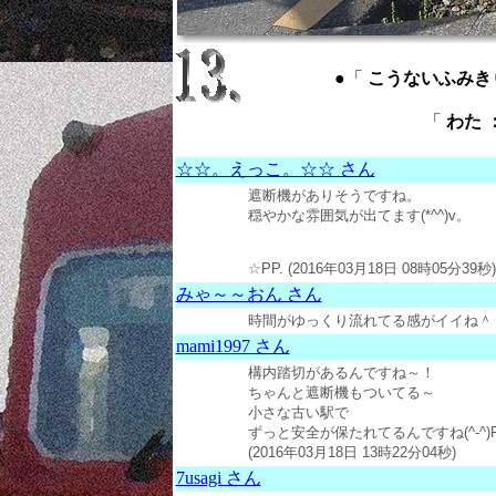
●「
こうないふみきり ： 
「
わた ：
☆☆。えっこ。☆☆ さん
遮断機がありそうですね。
穏やかな雰囲気が出てます(*^^)v。
☆PP. (2016年03月18日 08時05分39秒)
みゃ～～おん さん
時間がゆっくり流れてる感がイイね＾＾ (20
mami1997 さん
構内踏切があるんですね～！
ちゃんと遮断機もついてる～
小さな古い駅で
ずっと安全が保たれてるんですね(^-^)
(2016年03月18日 13時22分04秒)
7usagi さん