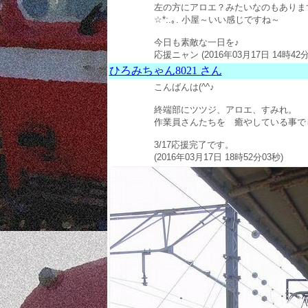
左の方にアロエ？みたいなのもありま
☆*:.｡. 小屋～いい感じですね～
今日も素敵な一日を♪
応援ニャン (2016年03月17日 14時42分
ひろみちゃん8021 さん
こんばんは(^^♪
終端部にツツジ、アロエ、すみれ。
作業員さんたちを 癒やしている事で
3/17応援完了です。
(2016年03月17日 18時52分03秒)