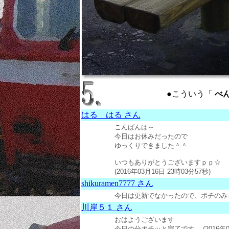
●こういう「
べん
はる はる さん
こんばんは～
今日はお休みだったので
ゆっくりできました＾＾
いつもありがとうございますｐｐ☆
(2016年03月16日 23時03分57秒)
shikuramen7777 さん
今日は更新でなかったので、ポチのみしていき
川岸５１ さん
おはようございます
今日の分ポチッと完了です。 (2016年03月