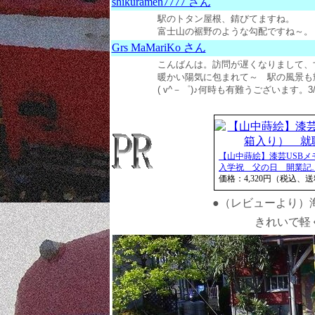
shikuramen7777 さん
駅のトタン屋根、錆びてますね。
富士山の裾野のような勾配ですね～。 (201
Grs MaMariKo さん
こんばんは。訪問が遅くなりまして、すみ
暖かい陽気に包まれて～ 駅の風景も
( v^－゜)♪何時も有難うございます。3/1
【山中蒔絵】漆芸USB
入学祝 父の日 開業記
価格：4,320円（税込、
●（レビューより）
きれいで軽