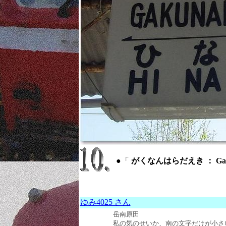
●「
がくなんはらだえき ： Gakun
ゆみ4025 さん
岳南原田
私の気のせいか、南の文字だけが小さ