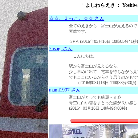
「
よしわらえき ： Yoshiwar
☆☆。えっこ。☆☆ さん
全てのえきから、富士山が見えるので
素敵です。
☆PP. (2016年03月16日 10時05分41秒)
7usagi さん
こんにちは。
駅から富士山が見えるなら、
少し早めに出て、電車を待ちながら見
でもここにいるからそう思うのかもで
(2016年03月16日 11時33分30秒)
mami1997 さん
富士山がとっても綺麗～☆彡
青空に白い雪をまとった姿が良い感じ
(2016年03月16日 14時49分03秒)