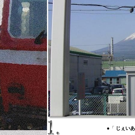
●「
じぇいあーる