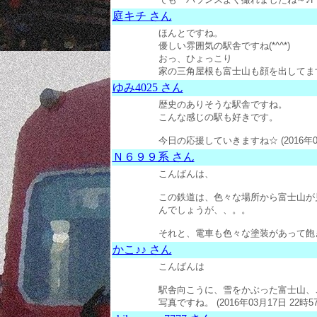
庭キチ さん
ほんとですね。
優しい雰囲気の駅舎ですね(*^^*)
おっ、ひょっこり
家の三角屋根も富士山も顔を出してますね♪ (
ゆみ4025 さん
歴史のありそうな駅舎ですね。
こんな感じの駅も好きです。
今日の応援していきますね☆ (2016年03月
Ｎ６９９系 さん
こんばんは、
この鉄道は、色々な場所から富士山が
んでしょうが、、。。
それと、電車も色々な塗装があって飽きません(
かこ♪♪ さん
こんばんは
駅舎向こうに、雪をかぶった富士山、
写真ですね。 (2016年03月17日 22時5