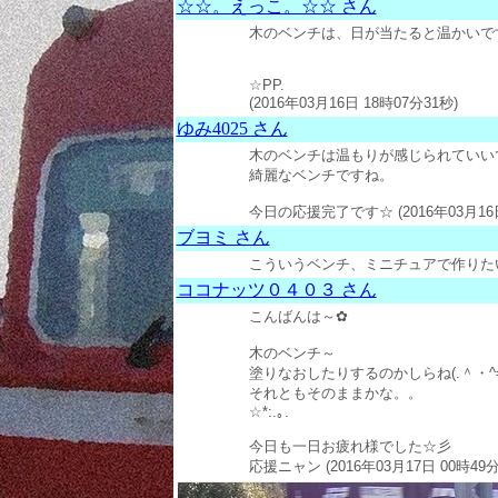
☆☆。えっこ。☆☆ さん
木のベンチは、日が当たると温かいで
☆PP.
(2016年03月16日 18時07分31秒)
ゆみ4025 さん
木のベンチは温もりが感じられていい
綺麗なベンチですね。
今日の応援完了です☆ (2016年03月16日
ブヨミ さん
こういうベンチ、ミニチュアで作りたいですわ
ココナッツ０４０３ さん
こんばんは～✿
木のベンチ～
塗りなおしたりするのかしらね(.＾・^
それともそのままかな。。
☆*:.｡.
今日も一日お疲れ様でした☆彡
応援ニャン (2016年03月17日 00時49分