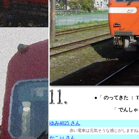
●「
のってきた ： The 
「
でんしゃ ： 
ゆみ4025 さん
赤い電車は元気そうな感じがしますね
かこ♪♪ さん