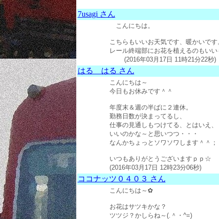
7usagi さん
こんにちは。
こちらもいいお天気です、暖かいです
レール終端部にお花を植えるのもいい
(2016年03月17日 11時21分22秒)
はる はる さん
こんにちは～
今日もお休みです＾＾
年度末＆週の半ばに２連休。
勤務日数が決まってるし、
仕事の見通しもつけてる、とはいえ、
いいのかな～と思いつつ・・・
なんかちょっとソワソワします＾＾；
いつもありがとうございますｐｐ☆
(2016年03月17日 12時23分06秒)
ココナッツ０４０３ さん
こんにちは～✿
お花はサツキかな？
ツツジ？かしらね～(.＾・^=)