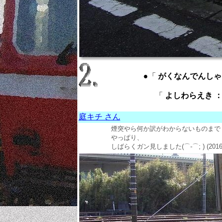
●「
がくなんでんしゃ ： G
「
よしわらえき ： Yo
庭キチ さん
煙突やら何か訳がわからないものまで
やっぱり、
しばらくガン見しました(⌒-⌒; ) (2016