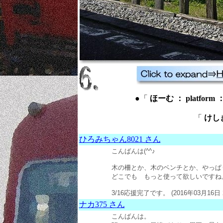
●「
ほーむ ： platform
「
けしき
ひろみちゃん8021 さん
こんばんは(^^♪
木の柵とか、木のベンチとか、やっぱ
どこでも もっと使って欲しいですね
3/16応援完了です。 (2016年03月16日 
ナカ375 さん
こんばんは。