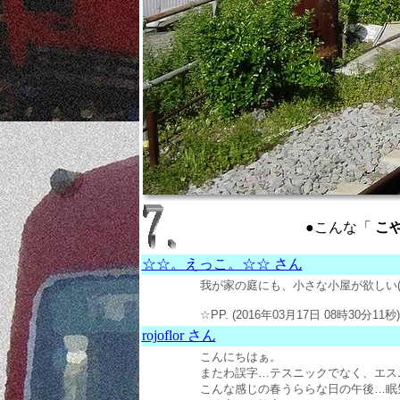
●こんな「
こや
☆☆。えっこ。☆☆ さん
我が家の庭にも、小さな小屋が欲しい(*^
☆PP. (2016年03月17日 08時30分11秒)
rojoflor さん
こんにちはぁ。
またわ誤字…テスニックでなく、エスニ
こんな感じの春うららな日の午後…眠