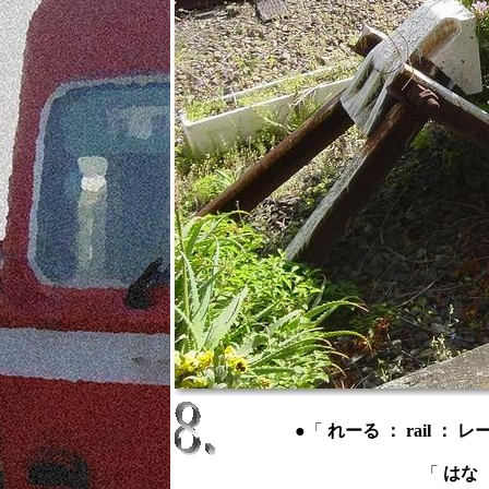
●「
れーる ： rail ： レ
「
はな ：