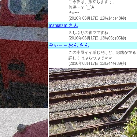
こ今夜は、旅立ちますぅ。
何処へ？;^_^A
P☆〜
(2016年03月17日 12時14分48秒)
mamatam さん
久しぶりの青空ですね。
(2016年03月17日 13時05分05秒)
みゃ～～おん さん
この小屋イイ感じだけど、線路が在る
詳しくはぶらつぶでｗｗ
(2016年03月17日 13時44分39秒)