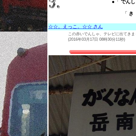
●「
でんしゃ 
「
き 
☆☆。えっこ。☆☆ さん
この赤いでんしゃ、テレビに出てきました
(2016年03月17日 08時30分11秒)