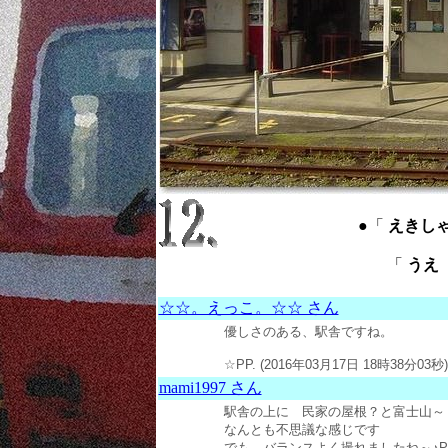
●「
えきしゃ ： 
「
うえ ：
☆☆。えっこ。☆☆ さん
優しさのある、駅舎ですね。
☆PP. (2016年03月17日 18時38分03秒)
mami1997 さん
駅舎の上に 民家の屋根？と富士山～
なんとも不思議な感じです
でも バランスよく撮れましたね～♪P (20