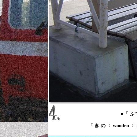
●「
ふつ
「
き の ： wooden ：