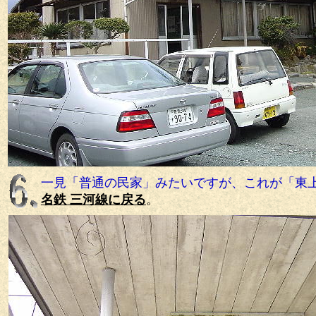
一見「普通の民家」みたいですが、これが「東
名鉄 三河線に戻る
。