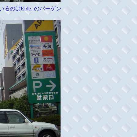
のはEide..のバーゲン