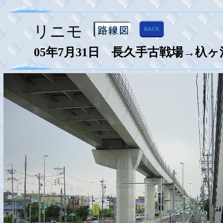
リニモ
05年7月31日 長久手古戦場→杁