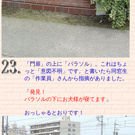
「門扉」の上に「パラソル」。
これはちょ
っと「意図不明」です。と書いたら同窓生
の「作業員」さんから指摘がありました。
「
発見！
パラソルの下にお犬様が寝てます
」
おっしゃるとおりです！