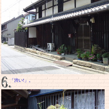
「渋い!」。