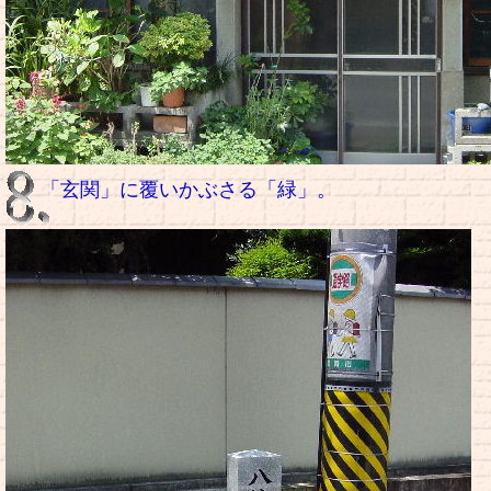
「玄関」に覆いかぶさる「緑」。