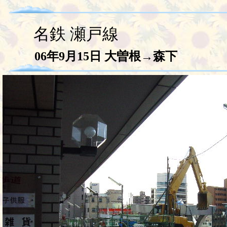
名鉄 瀬戸線
06年9月15日
大曽根→森下