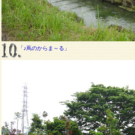
「♪蔦のからま～る」