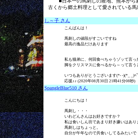
■日本一の馬刺しの産地、熊本から
古くから郷土料理として愛されている馬
し～子 さん
こんばんは！
馬刺しの値段がすごいですね
最高の逸品だけあります
私も猫弟に、何回食べちゃうゾッて言った
脚をクリスマスに食べるから～って言う
いつもありがとうございます(*- -)(*_ _)ﾍﾟ
応援♪♪ (2020年08月30日 21時41分08秒)
SpangleBlue510 さん
こんにちは！
馬刺し・・・
いわどんさんはお好きですか？
私は食いしん坊であまり好き嫌いはあり
馬刺しはちょっと。
自分が午年なので共食いしてるみたいで