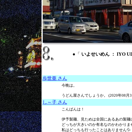
●「
いよせいめん ： IYO UDO
歩世亜 さん
今晩は。
うどん屋さんでしょうか。 (2020年08月31
し～子 さん
こんばんは！
伊予製麺、見ためは全国にあるあの製麺
どっちが大きいのか有名なのかわかりま
私はどっちも行ったことはありません💦