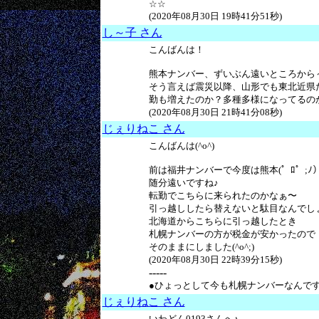
☆☆
(2020年08月30日 19時41分51秒)
し～子 さん
こんばんは！
熊本ナンバー、ずいぶん遠いところから～
そう言えば震災以降、山形でも東北近県
勤も増えたのか？多種多様になってるの
(2020年08月30日 21時41分08秒)
じぇりねこ さん
こんばんは(^o^)
前は福井ナンバーで今度は熊本(゜ﾛ゜;ﾉ）
随分遠いですね♪
転勤でこちらに来られたのかなぁ〜
引っ越ししたら替えないと駄目なんでし
北海道からこちらに引っ越したとき
札幌ナンバーの方が税金が安かったので
そのままにしました(^o^;)
(2020年08月30日 22時39分15秒)
-----
●ひょっとして今も札幌ナンバーなんで
じぇりねこ さん
いわどん0193さんへ♪