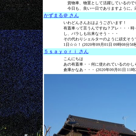
貨物車、物置として活躍しているので
今日も、良い一日でありますように。応援！！ 
かずまる＠ さん
いわどんさんおはようございます！
有蓋車って言うんですね？アレ・・・時
し、バラしも出来なそう・・・
その代わりシェルターのように頑丈そうです
1日☆☆！ (2020年09月01日 09時08分58
５ｓａｙｏｒｉ さん
こんにちは
あの有蓋車・・何に使われているのかし
倉庫かなあ・・・ (2020年09月01日 11時2