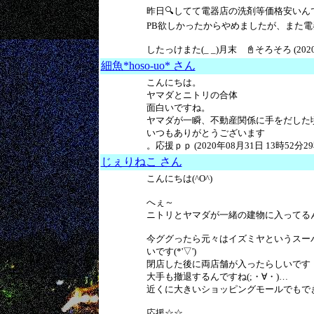
昨日🔍してて電器店の洗剤等価格安いん
PB欲しかったからやめましたが、また
したっけまた(_ _)月末 📓そろそろ (2020
細魚*hoso-uo* さん
こんにちは。
ヤマダとニトリの合体
面白いですね。
ヤマダが一瞬、不動産関係に手をだした頃
いつもありがとうございます
。応援ｐｐ (2020年08月31日 13時52分29
じぇりねこ さん
こんにちは(^O^)
へぇ～
ニトリとヤマダが一緒の建物に入ってる
今ググったら元々はイズミヤというスー
いです(*'▽')
閉店した後に両店舗が入ったらしいです
大手も撤退するんですね(;・∀・)…
近くに大きいショッピングモールでもできた
応援☆☆