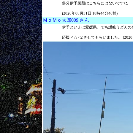
多分伊予製麺はこちらにはないですね
(2020年08月31日 18時44分46秒)
ＭｏＭｏ太郎009 さん
伊予といえば愛媛県。でも讃岐うどんの
応援Ｐ☆×２させてもらいました。 (2020年0