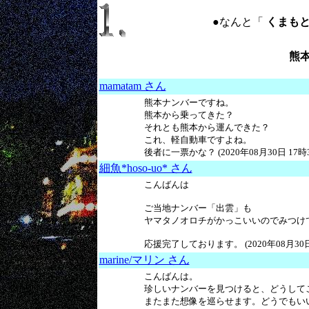
●なんと「
くまもとな
熊
mamatam さん
熊本ナンバーですね。
熊本から乗ってきた？
それとも熊本から運んできた？
これ、軽自動車ですよね。
後者に一票かな？ (2020年08月30日 17時3
細魚*hoso-uo* さん
こんばんは
ご当地ナンバー「出雲」も
ヤマタノオロチがかっこいいのでみつけ
応援完了しております。 (2020年08月30日 
marine/マリン さん
こんばんは。
珍しいナンバーを見つけると、どうして
またまた想像を巡らせます。どうでもいい