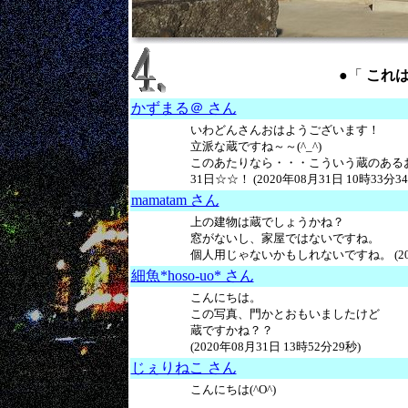
●「
これは？ 
かずまる＠ さん
いわどんさんおはようございます！
立派な蔵ですね～～(^_^)
このあたりなら・・・こういう蔵のある
31日☆☆！ (2020年08月31日 10時33分34
mamatam さん
上の建物は蔵でしょうかね？
窓がないし、家屋ではないですね。
個人用じゃないかもしれないですね。 (2020
細魚*hoso-uo* さん
こんにちは。
この写真、門かとおもいましたけど
蔵ですかね？？
(2020年08月31日 13時52分29秒)
じぇりねこ さん
こんにちは(^O^)