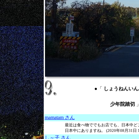
●「
しょうねんいんふみきり
少年院踏切
mamatam さん
最近は食べ物ででもお店でも、日本中ど
日本中にありますね。 (2020年08月31日 1
し～子 さん