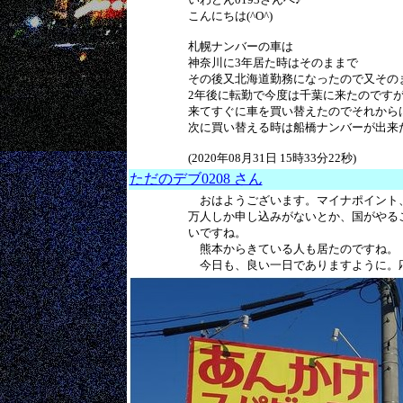
こんにちは(^O^)
札幌ナンバーの車は
神奈川に3年居た時はそのままで
その後又北海道勤務になったので又そのま
2年後に転勤で今度は千葉に来たのです
来てすぐに車を買い替えたのでそれからは習
次に買い替える時は船橋ナンバーが出来た
(2020年08月31日 15時33分22秒)
ただのデブ0208 さん
おはようございます。マイナポイント、4
万人しか申し込みがないとか、国がやる
いですね。
熊本からきている人も居たのですね。
今日も、良い一日でありますように。応援！！ 