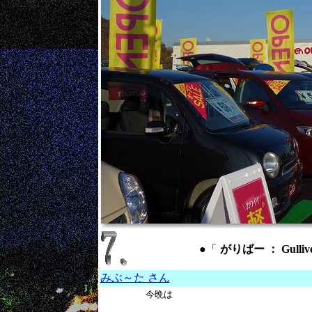
●「
がりばー ： Gulli
みぶ～た さん
今晩は