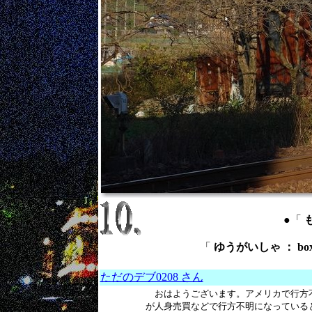
●「
も
「
ゆうがいしゃ ： box
ただのデブ0208 さん
おはようございます。アメリカで行方不
が人身売買などで行方不明になっている