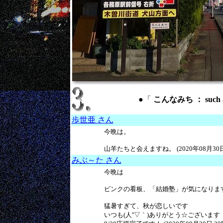
●「
こんなみち ： such 
歩世亜 さん
今晩は。
山羊たちと会えますね。 (2020年08月30日 
みぶ～た さん
今晩は
ピンクの看板、「結婚塾」が気になりま
猛暑すぎて、秋が恋しいです
いつも(人''▽｀)ありがとう☆ございます