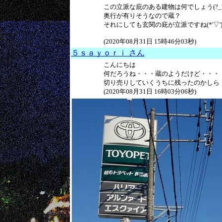
この立派な庇のある建物は何でしょう(?_?
奥行が有りそうなので蔵？
それにしても玄関の庇が立派ですね(*'▽'
(2020年08月31日 15時46分03秒)
５ｓａｙｏｒｉ さん
こんにちは
何だろうね・・・蔵のようだけど・・・
切り売りしていくうちに残ったのかしら
(2020年08月31日 16時03分06秒)