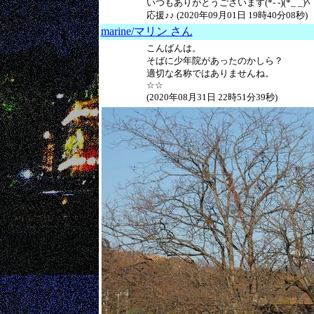
いつもありがとうございます(*- -)(*_ _)ﾍﾟ
応援♪♪ (2020年09月01日 19時40分08秒)
marine/マリン さん
こんばんは。
そばに少年院があったのかしら？
適切な名称ではありませんね。
☆☆
(2020年08月31日 22時51分39秒)