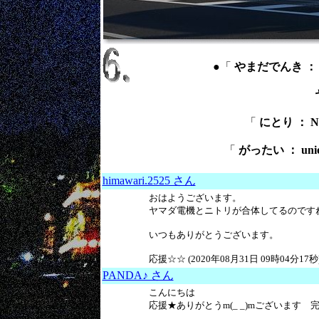
●「
やまだでんき ： Yam
「
にとり ： Ni
「
がったい ： uni
himawari.2525 さん
おはようございます。
ヤマダ電機とニトリが合体してるのです
いつもありがとうございます。
応援☆☆ (2020年08月31日 09時04分17秒
PANDA♪ さん
こんにちは
応援★ありがとうm(_ _)mございます 