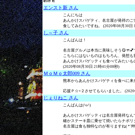
エンスト新 さん
こんにちは
あんかけスパゲティ、名古屋が発祥のご
食してみたいですね。 (2020年08月30日 1
し～子 さん
こんばんは！
名古屋グルメは本当に美味しそう😋🍴
こちらにはないものはもちろん、発想も
あんかけスパゲッティも食べてみたいもの
(2020年08月30日 21時41分08秒)
ＭｏＭｏ太郎009 さん
熊本からあんかけスパゲティを食べに来
応援Ｐ☆×２させてもらいました。 (2020年0
じぇりねこ さん
こんばんは(^o^)
あんかけスパゲッティは名古屋発祥なんです
確かステーキ皿に乗せて焼いたらナポリ
名古屋は食も独特なのが有りますね( *´艸