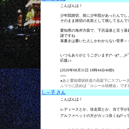
こんばんは！
少年院踏切、前に少年院があったんでし
そのまま踏切の名前として残してるんで
愛知県の海岸方面で、下呂温泉と言う落
謎ですね
落書きは書いた人しかわからない世界～～(
いつもありがとうございます(*- -)(*_ _)ﾍﾟ
応援♪♪
(2020年08月31日 18時44分46秒)
----
●あと愛知環状鉄道の高架下にスプレー
ふつうに読めば「ルシール桔梗会」です
し～子 さん
こんばんは！
レディースとか、珍走団とか、当て字が
アルファベットの方がカッコ良くね⁉っ