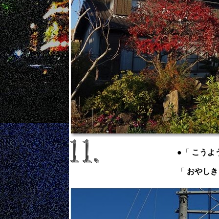
●「
こうよう ：
「
おやしき ：