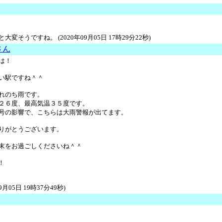
大変そうですね。 (2020年09月05日 17時29分22秒)
 さん
は！
い駅ですね＾＾
れのち雨です。
２６度、最高気温３５度です。
号の影響で、こちらは大雨警報が出てます。
りがとうございます。
末をお過ごしくださいね＾＾
！
09月05日 19時37分49秒)