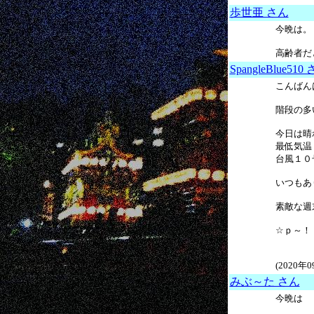
歩世亜 さん
今晩は。
高齢者だと
SpangleBlue510
こんばん
階段の多
今日は晴
最低気温
台風１０
いつもあ
素敵な週
☆ｐ～！
(2020年
みぶ～た さん
今晩は