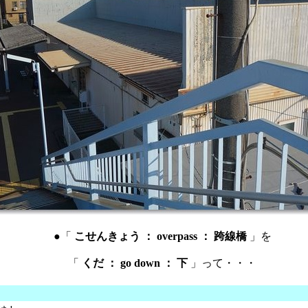
●「
こせんきょう ： overpass ： 跨線橋
」を
「
くだ ： go down ： 下
」って・・・