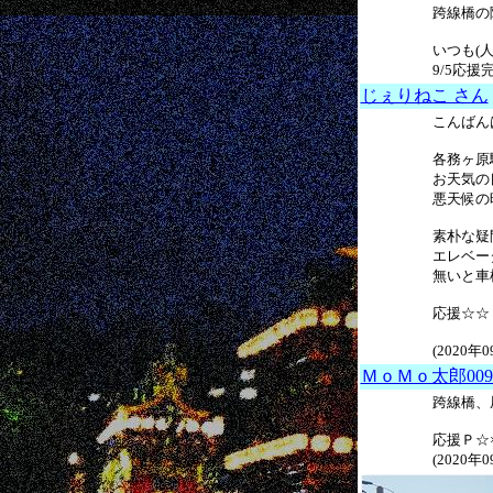
跨線橋の階
いつも(人
9/5応援完
じぇりねこ さん
こんばんは
各務ヶ原
お天気の
悪天候の
素朴な疑
エレベー
無いと車
応援☆☆
(2020年
ＭｏＭｏ太郎009
跨線橋、
応援Ｐ☆
(2020年