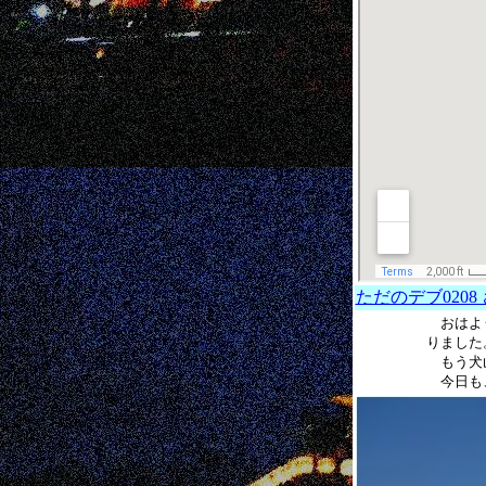
ただのデブ0208
おはよう
りました
もう犬山
今日も、良