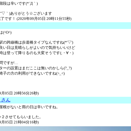
段は辛いです(*´Д｀)
''▽｀)ありがとう☆ございます
了です！ (2020年09月05日 20時11分55秒)
(^O^)
駅の跨線橋は歩道橋タイプなんですね(*'▽')
良い日は見晴らしがよいので気持ちいいけど
時は登って降りるのも大変そうです(;・∀・)
問ですが…
ターの設置はまだここは無いのかしら(?_?)
椅子の方の利用ができないですね(>_<)
09月05日 20時56分26秒)
 さん
屋根がないと雨の日は辛いですね。
×２させてもらいました。
09月05日 21時04分16秒)