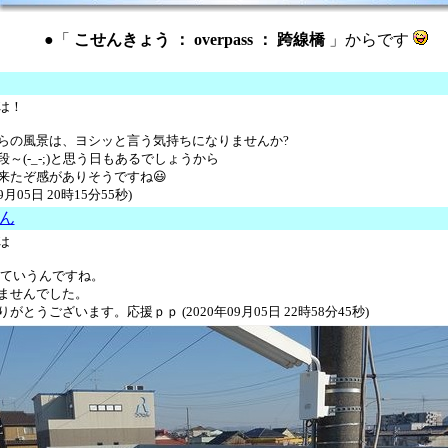
●「
こせんきょう ： overpass ： 跨線橋
」からです
は！
らの風景は、ヨシッと言う気持ちになりませんか?
～(-_-;)と思う日もあるでしょうから
来たぞ感がありそうですね😃
09月05日 20時15分55秒)
さん
は
っていうんですね。
ませんでした。
がとうございます。応援ｐｐ (2020年09月05日 22時58分45秒)