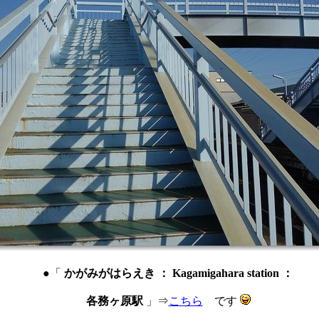
●「
かがみがはらえき ： Kagamigahara station ：
各務ヶ原駅
」⇒
こちら
です