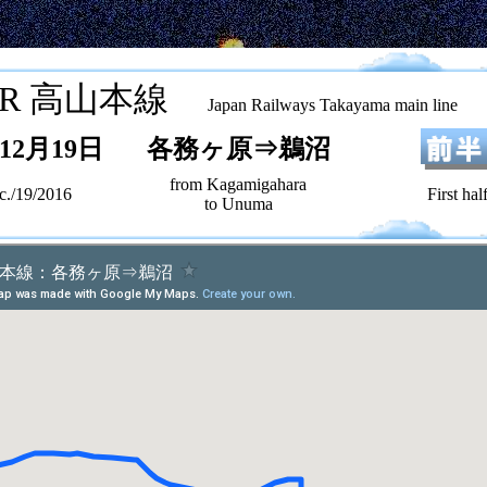
JR 高山本線
Japan Railways Takayama main line
12月19日
各務ヶ原⇒鵜沼
from Kagamigahara
c./19/2016
First hal
to Unuma