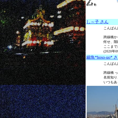
し～子 さん
こんばん
跨線橋か
何せ、階段
ここまで
(2020年
細魚*hoso-uo* 
こんばん
跨線橋 
名前知り
いつもあり