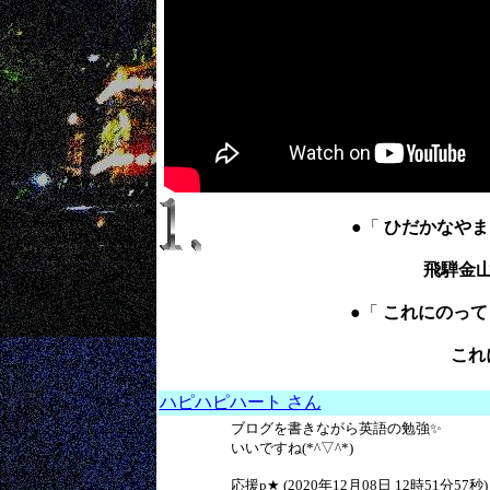
●「
ひだかなやまえき ：
飛騨金
●「
これにのってきました
これ
ハピハピハート さん
ブログを書きながら英語の勉強✨
いいですね(*^▽^*)
応援p★ (2020年12月08日 12時51分57秒)