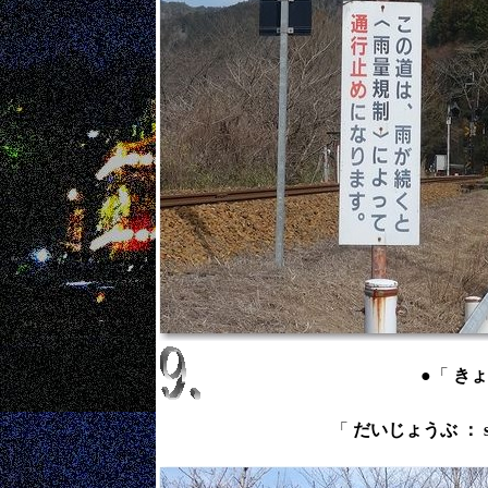
●「
きょう
「
だいじょうぶ ： s