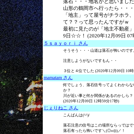
落石・・・地名かと思いました(^
山形の鶴岡市へ行ったら・・
「地主」って屋号がチラホラ
て？？って思ったんですがｗ
最初に見たのが「地主不動産」ユ
9日☆☆！ (2020年12月09日 07
５ｓａｙｏｒｉ さん
そうそう・・・山道は落石が怖いのです
注意しようがないですもん・・
３位と４位でした (2020年12月09日 10時
mamatam さん
何でしょう、落石信号ってよくわからな
か？
川が近い事と何か関係があるのかしら？
(2020年12月09日 12時59分17秒)
じぇりねこ さん
こんばんは(^^)/
落石注意の信号はこの場所ならっではですよ
落石有ったら怖いです＼(◎o◎)／！