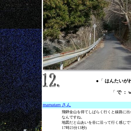
●「
はんたいがわ ： 
「
で ： w
mamatam さん
飛騨金山を得てしばらく行くと線路に出
なんですね。
地図だと山あいを谷に沿って行く感じですけ
17時23分13秒)