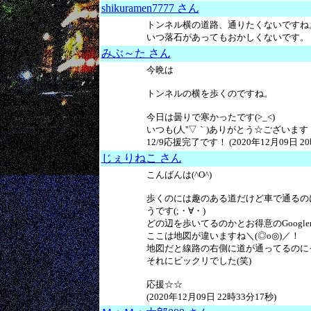
shikuramen7777 さん
トンネル横の道路、通りたくないですね
いつ落石があってもおかしくないです。 (202
みぶ～た さん
今晩は
トンネルの横を歩くのですね。
今日は曇りで寒かったです(>_<)
いつも(人''▽｀)ありがとう☆ございます
12/9応援完了です！ (2020年12月09日 20
じぇりねこ さん
こんばんは(^O^)
歩くのには趣のある道だけど車で通るの
うです(;・∀・)
どの辺を歩いてるのかとお得意のGoogl
ここは地図が違いますね＼(◎o◎)／！
地図だと線路の右側に道が通ってるのにそ
それにビックリでした(笑)
応援☆☆
(2020年12月09日 22時33分17秒)