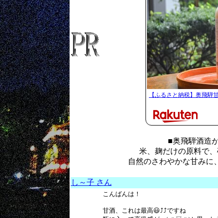
【ふるさと納税】奥飛騨甘酒
■奥飛騨酒造
米、麹だけの原料で、
自然のさわやかな甘みに
し～子 さん
こんばんは！
甘酒、これは最高😃⤴⤴ですね