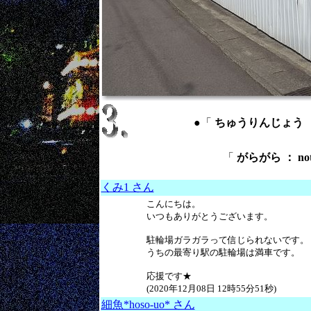
●「
ちゅうりんじょう ： bic
「
がらがら ： not
くみ1 さん
こんにちは。
いつもありがとうございます。
駐輪場ガラガラって信じられないです。
うちの最寄り駅の駐輪場は満車です。
応援です★
(2020年12月08日 12時55分51秒)
細魚*hoso-uo* さん