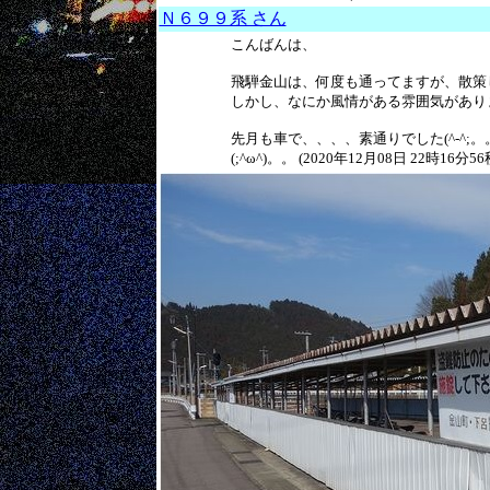
Ｎ６９９系 さん
こんばんは、
飛騨金山は、何度も通ってますが、散
しかし、なにか風情がある雰囲気があり
先月も車で、、、、素通りでした(^-^
(;^ω^)。。 (2020年12月08日 22時16分56