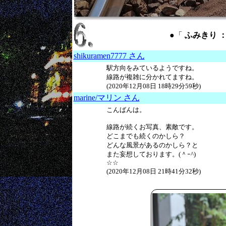
●「
ふみきり ： c
shikuramen7777 さん
駅方向をみているようですね。
線路が複雑に分かれてますね。
(2020年12月08日 18時29分59秒)
marine/マリン さん
こんばんは。
線路が続くお写真、素敵です。
どこまでも続くのかしら？
どんな風景があるのかしら？と
また妄想しております。(＾ｰ^)
☆☆
(2020年12月08日 21時41分32秒)