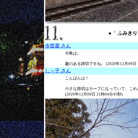
●「
ふみきり ：
歩世亜 さん
今晩は。
趣のある踏切ですね。 (2020年12月09日 1
し～子 さん
こんばんは！
小さな踏切はカーブになっていて、これ
(2020年12月09日 21時04分45秒)