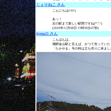
じぇりねこ さん
こんにちは(^O^)
あっ！
次の駅まで新しい駅間ですね(*'▽')
(2020年12月08日 15時58分47秒)
jiyma21 さん
こんばんは。
飛騨金山駅と言えば、かつて売っていた
「たかやま」号の時は立ち売りに来ました。 (2