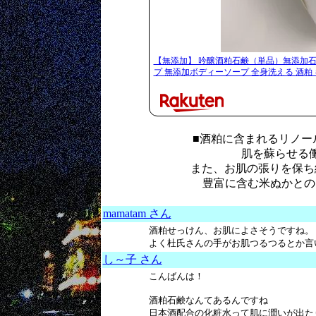
【無添加】 吟醸酒粕石鹸（単品）無添加石
プ 無添加ボディーソープ 全身洗える 酒粕 
■酒粕に含まれるリノー
肌を蘇らせる
また、お肌の張りを保ち
豊富に含む米ぬかとの
mamatam さん
酒粕せっけん、お肌によさそうですね。
よく杜氏さんの手がお肌つるつるとか言いますよ
し～子 さん
こんばんは！
酒粕石鹸なんてあるんですね
日本酒配合の化粧水って肌に潤いが出た