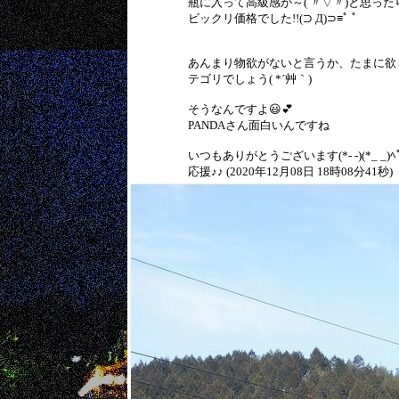
瓶に入って高級感が～( 〃▽〃)と思った
ビックリ価格でした!!(⊃ Д)⊃≡ﾟ ﾟ
あんまり物欲がないと言うか、たまに欲
テゴリでしょう( *´艸｀)
そうなんですよ😃💕
PANDAさん面白いんですね
いつもありがとうございます(*- -)(*_ _)ﾍﾟ
応援♪♪ (2020年12月08日 18時08分41秒)