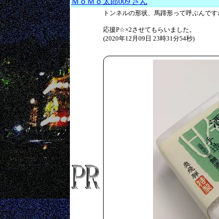
ＭｏＭｏ太郎009 さん
トンネルの形状、馬蹄形って呼ぶんです
応援P☆×2させてもらいました。
(2020年12月09日 23時31分54秒)