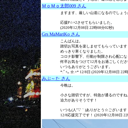
ＭｏＭｏ太郎009 さん
ますます、厳しい山道になるのでしょう
応援P☆×2させてもらいました。
(2020年12月08日 22時08分02秒)
Grs MaMariKo さん
こんばんは。
踏切お写真を楽しませてもらっています
めっきり寒くなりました。
コロナ影響下、行動が制限され心配にな
何卒お気をつけて12月をお過ごしくださ
いつもありがとうございます。
*:ﾟ+｡.☆.+* 12/8日 (2020年12月08日 22
みぶ～た さん
今晩は。
小さな踏切ですが、特急が通るのですね
迫力がありそうです！
いつも(人''▽｀)ありがとう☆ございます
12/8応援完了です！ (2020年12月08日 22