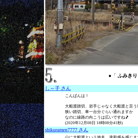
●「
ふみきり ：
し～子 さん
こんばんは！
大船渡踏切、岩手じゃなく大船渡と言う
狭い踏切、車一台分ぐらい通れますか
なのに線路の向こうは広いですね🎵
(2020年12月08日 18時08分41秒)
shikuramen7777 さん
山に大船渡という地名、違和感を感じます。 (2