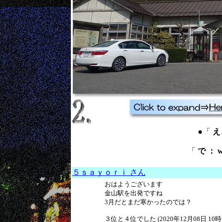
●「
えき
「
で ： w
５ｓａｙｏｒｉ さん
おはようございます
金山駅を出発ですね
3月だとまだ寒かったのでは？
３位と４位でした (2020年12月08日 10時