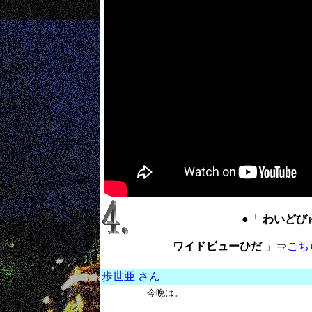
●「
わいどびゅー
ワイドビューひだ
」⇒
こち
歩世亜 さん
今晩は。