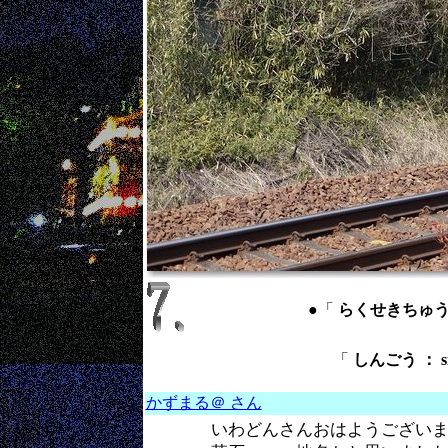
●「
らくせきちゅうい ：
「
しんごう ： si
かずまる＠ さん
いわどんさんおはようござい