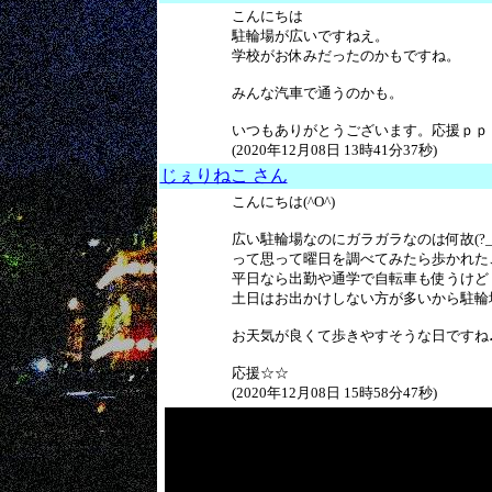
こんにちは
駐輪場が広いですねえ。
学校がお休みだったのかもですね。
みんな汽車で通うのかも。
いつもありがとうございます。応援ｐｐ
(2020年12月08日 13時41分37秒)
じぇりねこ さん
こんにちは(^O^)
広い駐輪場なのにガラガラなのは何故(?_?
って思って曜日を調べてみたら歩かれた
平日なら出勤や通学で自転車も使うけど
土日はお出かけしない方が多いから駐輪場も
お天気が良くて歩きやすそうな日ですね
応援☆☆
(2020年12月08日 15時58分47秒)