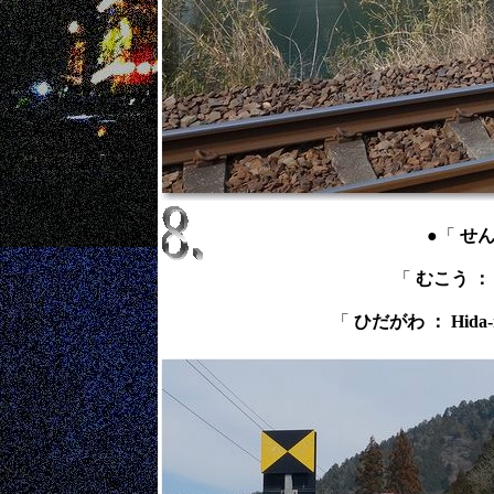
●「
せんろ
「
むこう ： t
「
ひだがわ ： Hida-