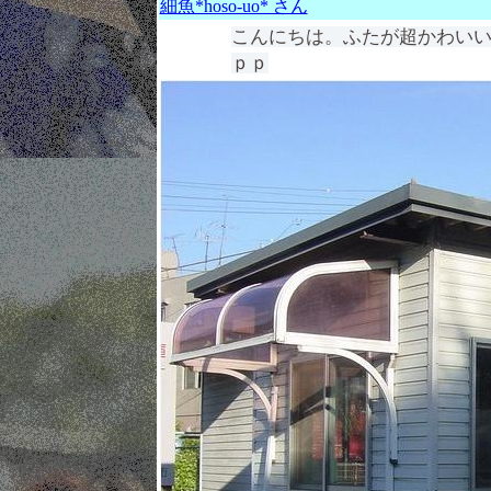
細魚*hoso-uo* さん
こんにちは。ふたが超かわい
ｐｐ