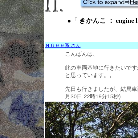
●「
きかんこ ： engine 
Ｎ６９９系 さん
こんばんは、
此の車両基地に行きたいです
と思っています。。
先日も行きましたが、結局車両基地
月30日 22時19分15秒)