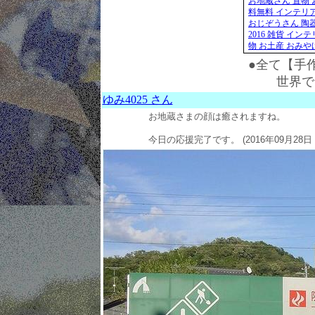
お地蔵さん 置物 
料無料 インテリア
おじぞうさん 陶器
2016 雑貨 イン
物 お土産 おみやげ 
●全て【手
世界で
ゆみ4025 さん
お地蔵さまの顔は癒されますね。
今日の応援完了です。 (2016年09月28日 2