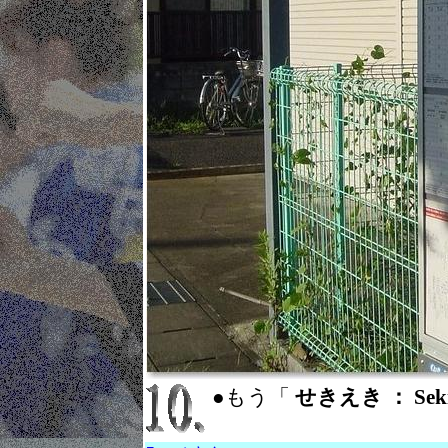
●もう「
せきえき ： Seki 