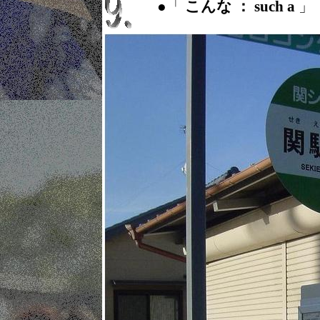
●「
こんな ： such a
」