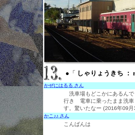
●「
しゃりょうきち ： ra
かぜにはるる さん
洗車場もどこかにあるんで
行き 電車に乗ったまま洗車
す。驚いたなー (2016年09月3
かこ♪♪ さん
こんばんは