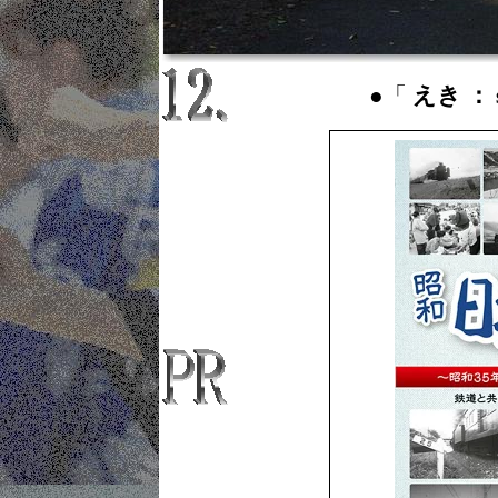
●「
えき ： s