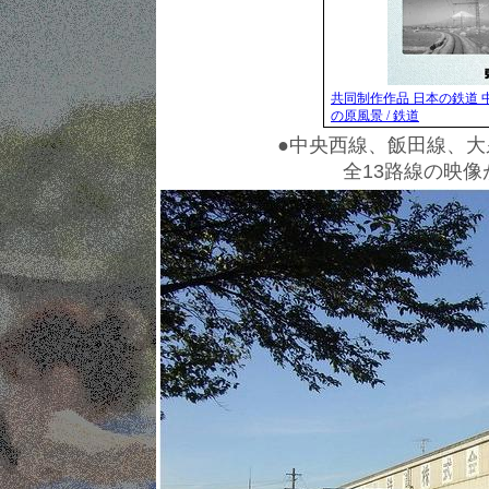
共同制作作品 日本の鉄道 
の原風景 / 鉄道
●中央西線、飯田線、
全13路線の映