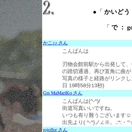
●「
かいどう ：
「
で ： go
かこ♪♪ さん
こんばんは
刃物会館前駅から出発して、
の踏切通過、再び直角に曲が
写真の様子と経路がリンクし
日 19時58分13秒)
Grs MaMariKo さん
こんばんは(^-^)/
街道写真いいですね。
いつも有り難うございます☺
出先より( ^-^)ノ∠※。.:*:・'°
rojoflor さん