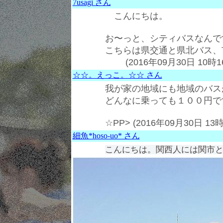
7usagi さん
こんにちは。
お〜っと、シティバスなんで
こちらは県交通と県北バス、
(2016年09月30日 10時1
☆☆。えっこ。☆☆ さん
我が家の地域にも地域のバス
どんなに乗っても１００円で
☆PP> (2016年09月30日 13
細魚*hoso-uo* さん
こんにちは。関西人には関市