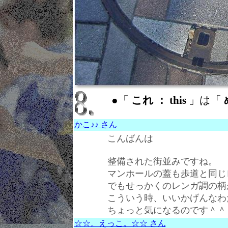
●「
これ ： this
」は「
かこ♪♪ さん
こんばんは
整備された街並みですね。
マンホールの蓋も歩道と同じ
でもせっかくのレンガ調の柄
こういう時、いいかげんなわ
ちょっと気になるのです＾＾
☆☆。えっこ。☆☆ さん