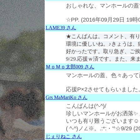
おしゃれな、マンホールの蓋
☆PP. (2016年09月29日 19時
LAME39 さん
★こんばんは。コメント、有
環境に優しいね。♪きょうは、
好かったです。取り急ぎ、ご挨拶
9/29.応援ｗ済です。また、
ＭｏＭｏ太郎009 さん
マンホールの蓋、色々あって
応援P×2させてもらいました。 (
Grs MaMariKo さん
こんばんは(^-^)/
珍しいマンホールがお洒落✨
いつも有り難うございます☺
( ^-^)ノ∠※。.:*:・'°☆9/29
じぇりねこ さん