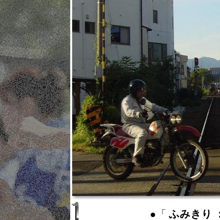
●「
ふみきり ： 