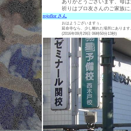
ありがとうございます、母
祈りはブロ友さんのご家族に。 (2
rojoflor さん
おはようございますぅ。
延命寺なら、少し離れた場所にあります
(2016年09月29日 06時50分13秒)