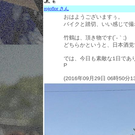
rojoflor さん
おはようございますぅ。
バイクと踏切、いい感じで撮れて
竹鶴は、頂き物です(´-｀;)
どちらかというと、日本酒党で
では、今日も素敵な1日であ
P
(2016年09月29日 06時50分1