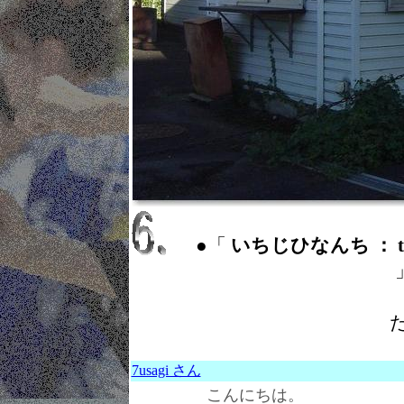
●「
いちじひなんち ： temp
7usagi さん
こんにちは。