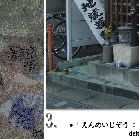
●「
えんめいじぞう ： Prolon
dei