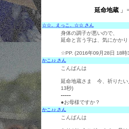
延命地蔵
」
☆☆。えっこ。☆☆ さん
身体の調子が悪いので、
延命と言う字は、気にかかり
☆PP. (2016年09月28日 18時
かこ♪♪ さん
こんばんは
延命地蔵さま 今、祈りたい人がい
13秒)
-----
●お母様ですか？
かこ♪♪ さん
こんばんは