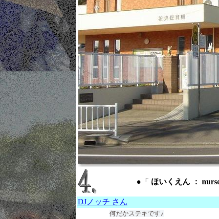
●「
ほいくえん ： nurser
DJノッチ さん
何だかステキです♪