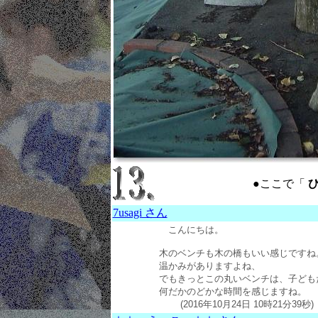
●ここで「
ひ
7usagi さん
こんにちは。
木のベンチも木の橋もいい感じですね
温かみがありますよね、
でもきっとこの丸いベンチは、子ども
何だかのどかな時間を感じますね。
(2016年10月24日 10時21分39秒)