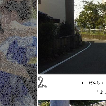
●「
だんち ： mu
「
よこ