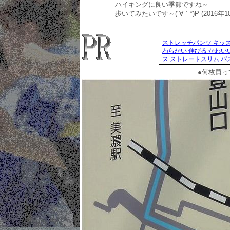
ハイキングに良い季節ですね～
歩いてみたいです～(´∀｀*)P (2016年10
ストレッチパンツ キッズ 
わらかい 伸びる かわい
ス ストレートスリム パ
●何枚買