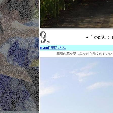
●「
かだん ： fl
mami1997 さん
花壇の花を楽しみながら歩くのもいい