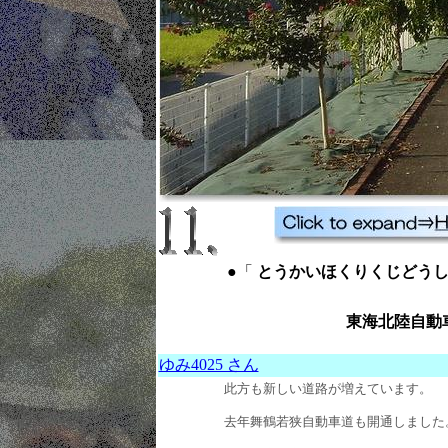
●「
とうかいほくりくじどうしゃどう
東海北陸自動
ゆみ4025 さん
此方も新しい道路が増えています。
去年舞鶴若狭自動車道も開通しました