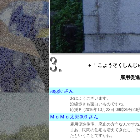
●「
こようそくしんじゅうたく 
雇用促進
suggie さん
おはようございます。
沿線歩きも面白いものですね。
応援Ｐ (2016年10月22日 09時29分23秒
ＭｏＭｏ太郎009 さん
雇用促進住宅、廃止の方向なんですね
まあ、民間の住宅も増えてきたし、そ
たということですかね。