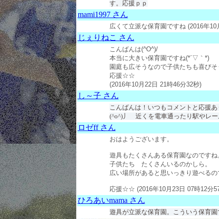
す。応援ｐｐ
mami1997 さん
広くて立派な保育園ですね
(2016年10
じぇりねこ さん
こんばんは(^O^)/
本当に大きい保育園ですね(*´▽｀*)
園庭も広そうなので子供たちも喜びそ
応援☆☆
(2016年10月22日 21時46分32秒)
し～子 さん
こんばんは！いつもコメントと応援あり
(^o^)丿 近くを電車通ったり駅や
ロゼff さん
おはようございます。
遊具もたくさんある保育園なのですね
子供たち たくさんいるのかしら。
広い場所があると思いっきり遊べるの
応援☆☆ (2016年10月23日 07時12分5
ひろあいmama さん
遊具が立派な保育園。こういう保育園