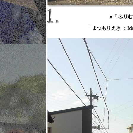
●「
ふりむ 
「
まつもりえき ： Matsu