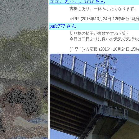
☆☆。えっこ。☆☆ さん
古株もあり、一休みしたくなります。
☆PP. (2016年10月24日 12時46分24秒)
pafe777 さん
切り株の椅子が素敵ですね（笑）
今日は二日ぶりに良いお天気で気持ち
( ´ ▽ ` )ﾉ☆応援 (2016年10月24日 15