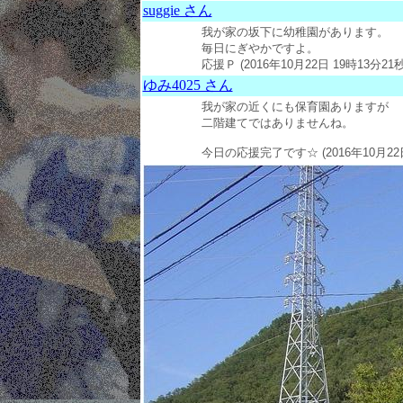
suggie さん
我が家の坂下に幼稚園があります。
毎日にぎやかですよ。
応援Ｐ (2016年10月22日 19時13分21秒
ゆみ4025 さん
我が家の近くにも保育園ありますが
二階建てではありませんね。
今日の応援完了です☆ (2016年10月22日