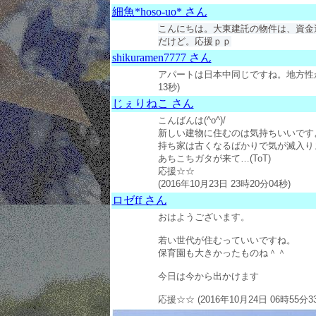
細魚*hoso-uo* さん
こんにちは。大東建託の物件は、資金
だけど。応援ｐｐ
shikuramen7777 さん
アパートは日本中同じですね。地方性がなく
13秒)
じぇりねこ さん
こんばんは(^o^)/
新しい建物に住むのは気持ちいいですよね
持ち家は古くなるばかりで気が滅入りま
あちこちガタが来て…(ToT)
応援☆☆
(2016年10月23日 23時20分04秒)
ロゼff さん
おはようございます。
若い世代が住むっていいですね。
保育園も大きかったものね＾＾
今日は今から出かけます
応援☆☆ (2016年10月24日 06時55分3