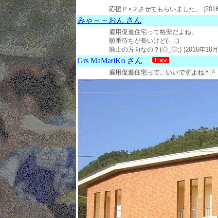
応援Ｐ×２させてもらいました。 (2016年
みゃ～～おん さん
雇用促進住宅って格安だよね。
順番待ちが長いけど(-_-;)
廃止の方向なの？(◎_◎;) (2016年10月2
Grs MaMariKo さん
雇用促進住宅って、いいですよね＾＾