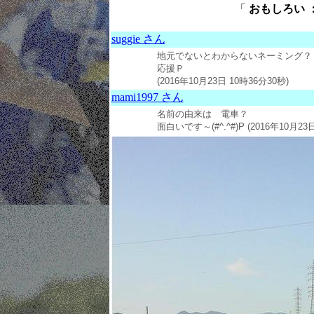
「
おもしろい ： 
suggie さん
地元でないとわからないネーミング？
応援Ｐ
(2016年10月23日 10時36分30秒)
mami1997 さん
名前の由来は 電車？
面白いです～(#^.^#)P (2016年10月23