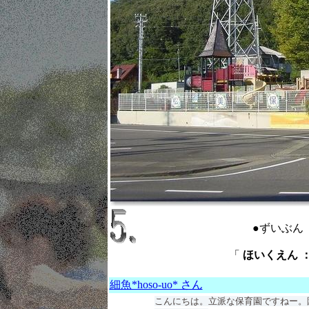
●ずいぶん
「
ほいくえん ： n
細魚*hoso-uo* さん
こんにちは。立派な保育園ですねー。