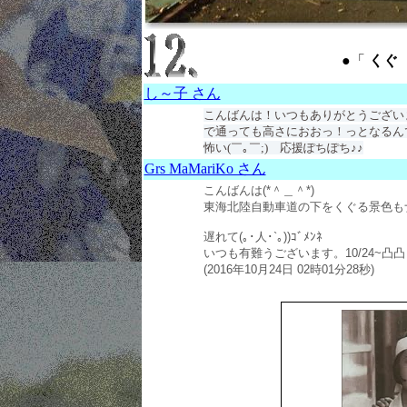
●「
くぐ ：
し～子 さん
こんばんは！いつもありがとうございま
で通っても高さにおおっ！っとなるん
怖い(￣｡￣;) 応援ぽちぽち♪♪
Grs MaMariKo さん
こんばんは(*＾＿＾*)
東海北陸自動車道の下をくぐる景色も
遅れて(｡･人･`｡))ｺﾞﾒﾝﾈ
いつも有難うございます。10/24~凸凸
(2016年10月24日 02時01分28秒)