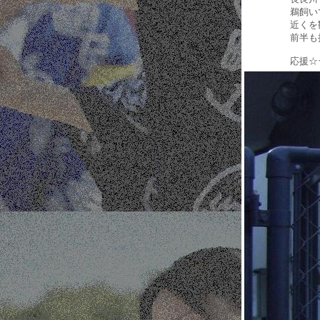
鵜飼い
近くを
前半も
応援☆☆