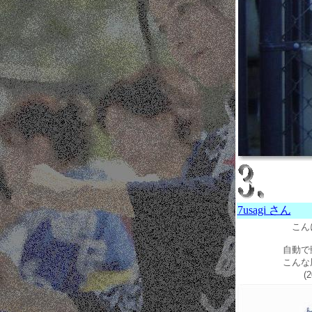
7usagi さん
こん
自動で
こんな
(201