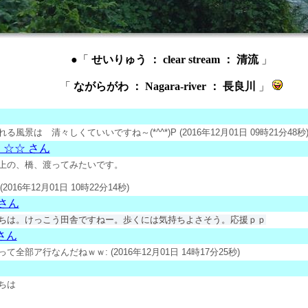
●「
せいりゅう ： clear stream ： 清流
」
「
ながらがわ ： Nagara-river ： 長良川
」
る風景は 清々しくていいですね～(*^^*)P (2016年12月01日 09時21分48秒
☆☆ さん
上の、橋、渡ってみたいです。
(2016年12月01日 10時22分14秒)
 さん
ちは。けっこう田舎ですねー。歩くには気持ちよさそう。応援ｐｐ
さん
って全部ア行なんだねｗｗ
: (2016年12月01日 14時17分25秒)
ちは