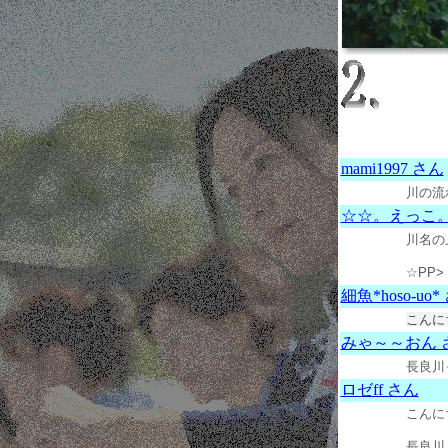
mami1997 さん
川の流れ
☆☆。えっこ。
川名の
☆PP> 
細魚*hoso-uo*
こんに
みゃ～～おん 
長良川
ロゼff さん
こんに
長良川