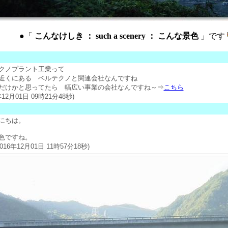
●「
こんなけしき ： such a scenery ： こんな景色
」です
クノプラント工業って
近くにある ベルテクノと関連会社なんですね
だけかと思ってたら 幅広い事業の会社なんですね～
⇒
こちら
年12月01日 09時21分48秒)
にちは。
色ですね。
6年12月01日 11時57分18秒)