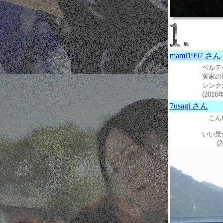
mami1997 さん
ベルテ
実家の
シンク
(2016
7usagi さん
こん
いい景
(201