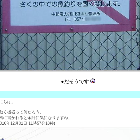
●だそうです
にちは。
動く機器って何だろう、
風に書かれると余計に気になりますね。
6年12月01日 11時57分18秒)