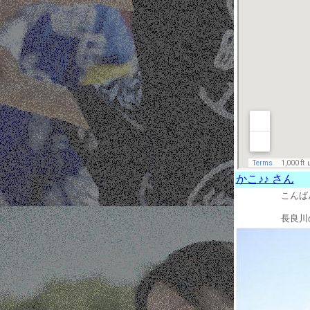
かこ♪♪ さん
こんば
長良川