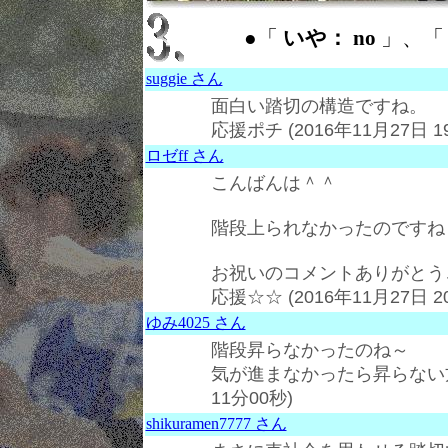
●「
いや： no
」、
suggie さん
面白い踏切の構造ですね。
応援ポチ (2016年11月27日 1
ロゼff さん
こんばんは＾＾
階段上られなかったのですね
お祝いのコメントありがとう
応援☆☆ (2016年11月27日 2
ゆみ4025 さん
階段昇らなかったのね～
気が進まなかったら昇らない
11分00秒)
shikuramen7777 さん