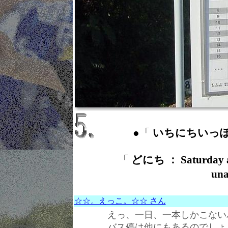
●「
いちにちいっぽん 
「
どにち ： Saturday 
una
☆☆。えっこ。☆☆ さん
えっ、一日、一本しかこない
バス停は他にもあるのでしょ