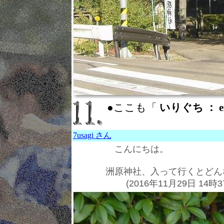
●ここも「
いりぐち ： en
7usagi さん
こんにちは。
洲原神社、入って行くとどん
(2016年11月29日 14時3