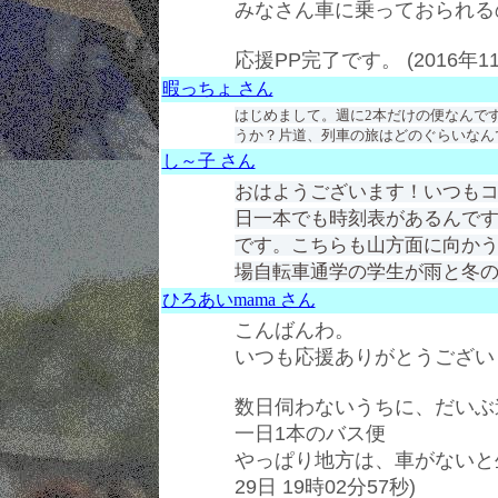
みなさん車に乗っておられる
応援PP完了です。 (2016年11
暇っちょ さん
はじめまして。週に2本だけの便なんで
うか？片道、列車の旅はどのぐらいなん
し～子 さん
おはようございます！いつもコメ
日一本でも時刻表があるんで
です。こちらも山方面に向か
場自転車通学の学生が雨と冬の
ひろあいmama さん
こんばんわ。
いつも応援ありがとうござい
数日伺わないうちに、だいぶ
一日1本のバス便
やっぱり地方は、車がないと生
29日 19時02分57秒)