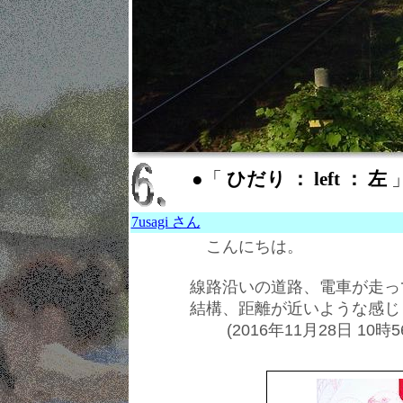
●「
ひだり ： left ： 左
7usagi さん
こんにちは。
線路沿いの道路、電車が走っ
結構、距離が近いような感じ
(2016年11月28日 10時5