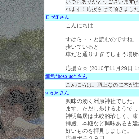
いつもありがとうございます(^
れます！応援させて頂きまし
ロゼff さん
こんにちは
すはら・・と読むのですね。
歩いていると
車だと通りすぎてしまう場所
応援☆☆ (2016年11月29日 1
細魚*hoso-uo* さん
こんにちは。頂上なのに木が
suggie さん
興味の湧く洲原神社でした。
ます、ただし歩けるようでし
神明鳥居は比較的珍しく、束
拝殿、本殿など興味ある古建
好いものを拝見しました。
応援ポチ２９日