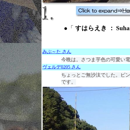
●「
すはらえき ： Suhara
みぶ～た さん
今晩は。さつま芋色の可愛い電車
ヴェルデ0205 さん
ちょっとご無沙汰でした。ピン
です。