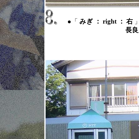
●「
みぎ ： right ： 右
長良