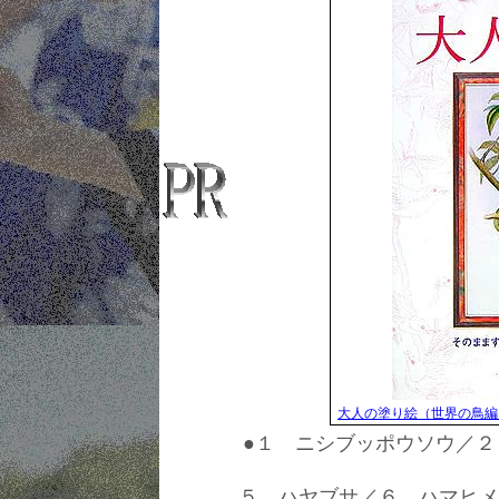
大人の塗り絵（世界の鳥編
●１ ニシブッポウソウ／
５ ハヤブサ／６ ハマヒメ