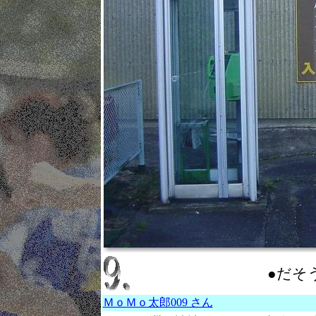
●だそ
ＭｏＭｏ太郎009 さん