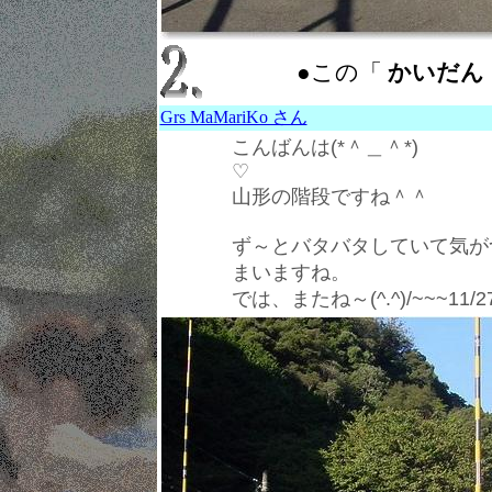
●この「
かいだん ： 
Grs MaMariKo さん
こんばんは(*＾＿＾*)
♡
山形の階段ですね＾＾
ず～とバタバタしていて気が
まいますね。
では、またね～(^.^)/~~~11/2