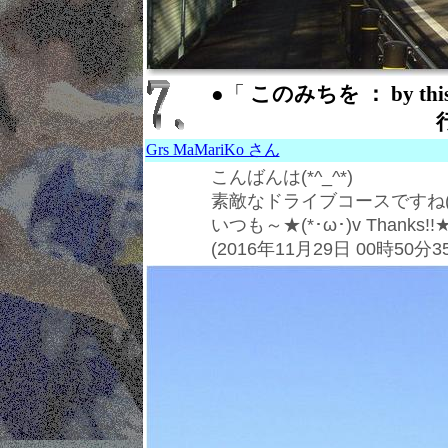
●「
このみちを ： by thi
Grs MaMariKo さん
こんばんは(*^_^*)
素敵なドライブコースですね( v
いつも～★(*･ω･)v Thanks
(2016年11月29日 00時50分3