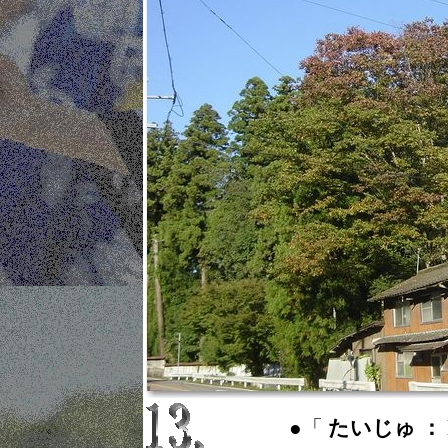
●「
たいじゅ ： hu