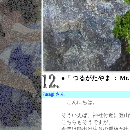
●「
つるがたやま ： Mt. T
7usagi さん
こんにちは。
そういえば、神社付近に登山
こちらもそうですが、
今年は熊出没注意の看板が出