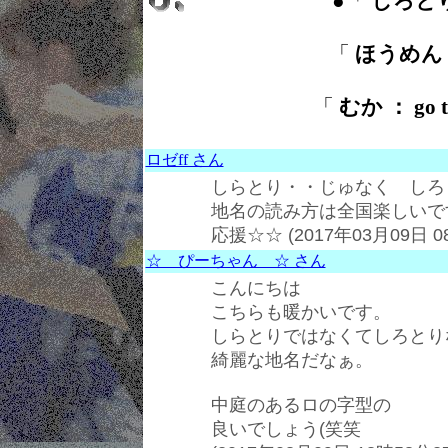
●「
しろとり 
「
ほうめん ： 
「
むか ： go 
ロゼff さん
しらとり・・じゅなく しろ
地名の読み方は全国楽しいで
応援☆☆ (2017年03月09日 0
☆ ぴーちゃん ☆ さん
こんにちは
こちらも暖かいです。
しらとりではなくてしろとり
綺麗な地名だなぁ。
中庭のあるロの字型の
良いでしょう(笑笑