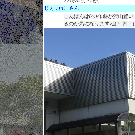
22時32分37秒)
じぇりねこ さん
こんばんは(^O^)/薪が沢山
るのか気になりますね( *´艸