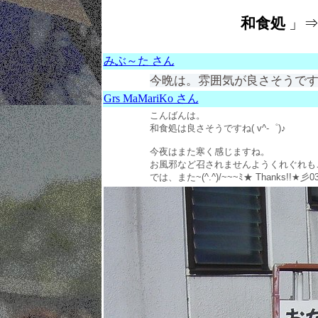
和食処
」
みぶ～た さん
今晩は。雰囲気が良さそうです
Grs MaMariKo さん
こんばんは。
和食処は良さそうですね( v^-゜)♪
今夜はまた寒く感じますね。
お風邪など召されませんようくれぐれも
では、また~(^.^)/~~~ﾐ★ Thanks!!★彡0