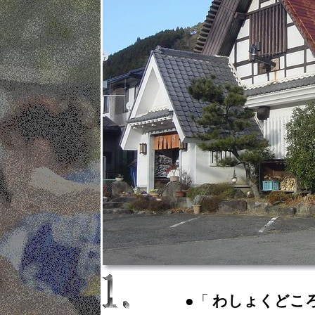
●「
わしょくどころ ： Ja