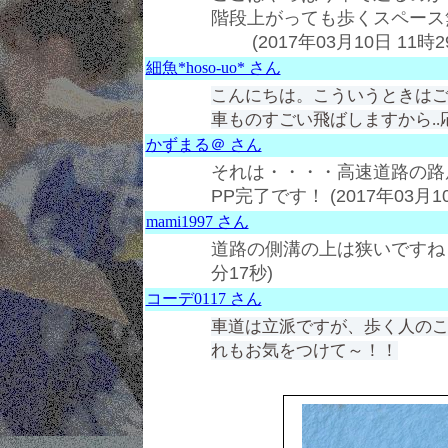
階段上がっても歩くスペース
(2017年03月10日 11時2
細魚*hoso-uo* さん
こんにちは。こういうときは
車ものすごい飛ばしますから..
かずまる＠ さん
それは・・・・高速道路の路
PP完了です！ (2017年03月10
mami1997 さん
道路の側溝の上は狭いですね 怖い～
分17秒)
コーデ0117 さん
車道は立派ですが、歩く人のこと
れもお気をつけて～！！