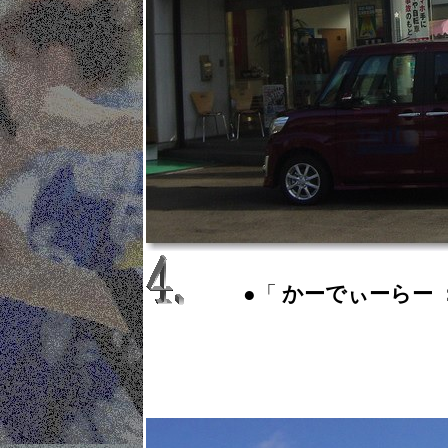
●「
かーでぃーらー ： c