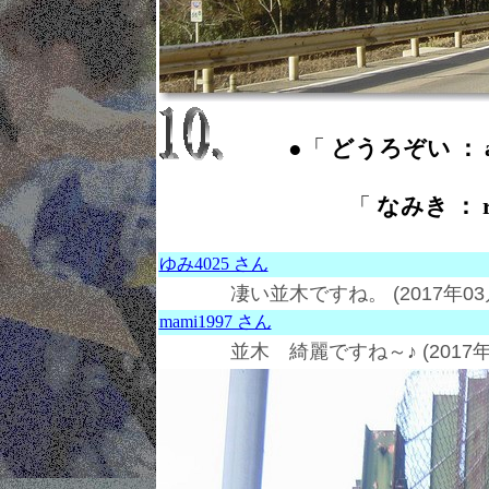
●「
どうろぞい ： al
「
なみき ： ro
ゆみ4025 さん
凄い並木ですね。
(2017年0
mami1997 さん
並木 綺麗ですね～♪
(2017