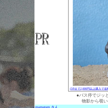
(3/9まで2,000円以上購入
●バス停でジッ
物影から覗い
mamatam さん