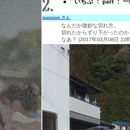
●「
いちぶ ： part ： 
mamatam さん
なんだか微妙な切れ方。
切れたからずり下がったのか
なあ？
(2017年03月08日 22