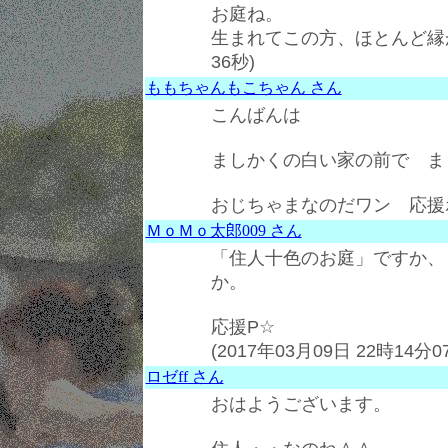
お庭ね。
生まれてこの方、ほとんど縁
36秒)
ももちゃんもこちゃん さん
こんばんは
ましかくの白い家の前で ま
おじちゃまなのだワン 応援ポチポ
ＭｏＭｏ太郎009 さん
「住人十色のお庭」ですか、
か。
応援P☆
(2017年03月09日 22時14分0
ロゼff さん
おはようございます。