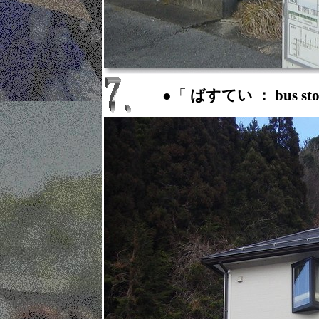
●「
ばすてい ： bus st