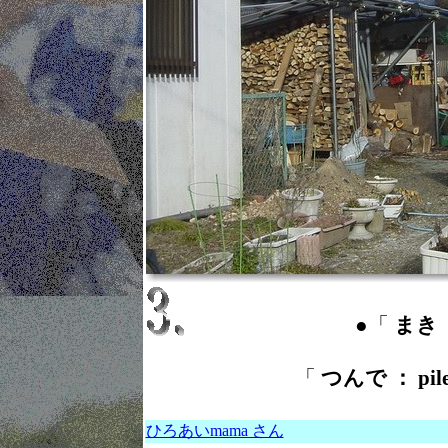
●「
まき ：
「
つんで ： pil
ひろあいmama さん