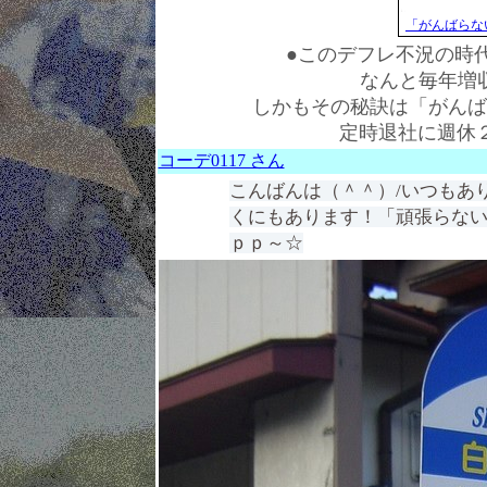
「がんばらない
●このデフレ不況の時
なんと毎年増
しかもその秘訣は「がんば
定時退社に週休
コーデ0117 さん
こんばんは（＾＾）/いつもあ
くにもあります！「頑張らない」
ｐｐ～☆