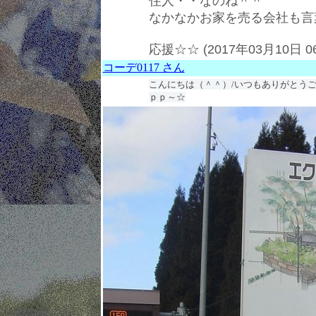
住人・・なのね＾＾
なかなかお家を売る会社も言
応援☆☆ (2017年03月10日 0
コーデ0117 さん
こんにちは（＾＾）/いつもありがとう
ｐｐ～☆