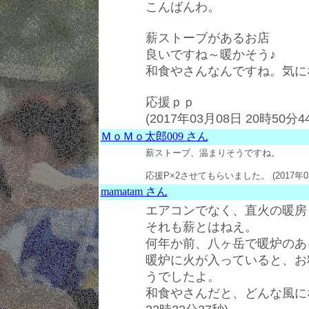
こんばんわ。
薪ストーブがあるお店
良いですね～暖かそう♪
和食やさんなんですね。気に
応援ｐｐ
(2017年03月08日 20時50分4
ＭｏＭｏ太郎009 さん
薪ストーブ、温まりそうですね。
応援P×2させてもらいました。 (2017年03
mamatam さん
エアコンでなく、直火の暖房
それも薪とはねえ。
何年か前、八ヶ岳で暖炉のあ
暖炉に火が入っていると、お
うでしたよ。
和食やさんだと、どんな風になっ