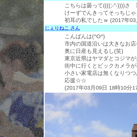
こちらは曇って((((;-"-))))さ 
けーずでんきってそっちじゃ
初耳の私でしたｗ (2017年03月
じぇりねこ さん
こんばんは(^O^)
市内の国道沿いは大きなお店
奥に日産も見えるし(笑)
東京近県はヤマダとコジマが
街中に行くとビックカメラが
小さい家電店は無くなりつつ
応援☆☆
(2017年03月09日 18時10分1