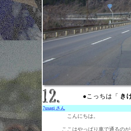
●こっちは「
きけん
7usagi さん
こんにちは。
ここはやっぱり車で通るのが