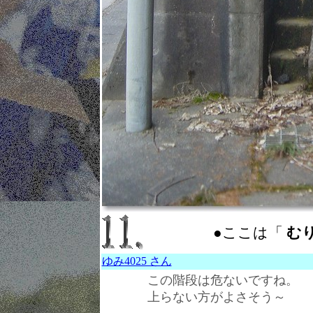
●ここは「
むり 
ゆみ4025 さん
この階段は危ないですね。
上らない方がよさそう～