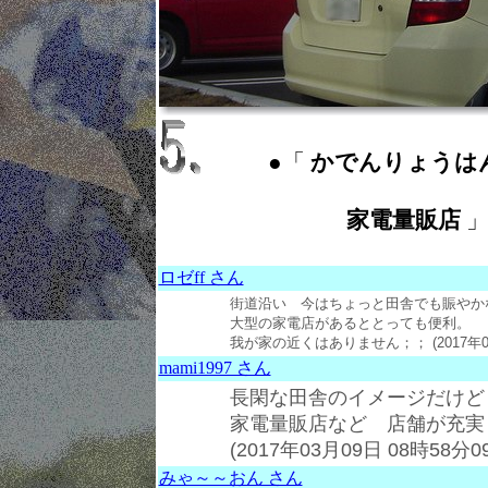
●「
かでんりょうはんてん ： 
家電量販店
」
ロゼff さん
街道沿い 今はちょっと田舎でも賑やか
大型の家電店があるととっても便利。
我が家の近くはありません；；
(2017年
mami1997 さん
長閑な田舎のイメージだけど
家電量販店など 店舗が充実して
(2017年03月09日 08時58分0
みゃ～～おん さん