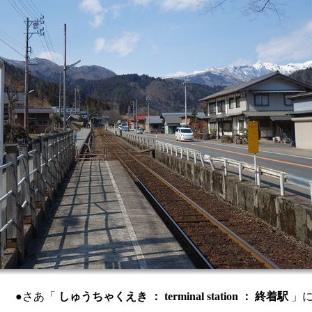
●さあ「
しゅうちゃくえき ： terminal station ： 終着駅
」