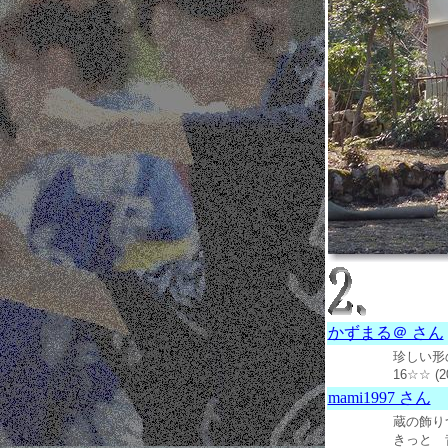
かずまる＠ さん
珍しい形
16☆☆ (
mami1997 さん
蔵の飾り
きっと 