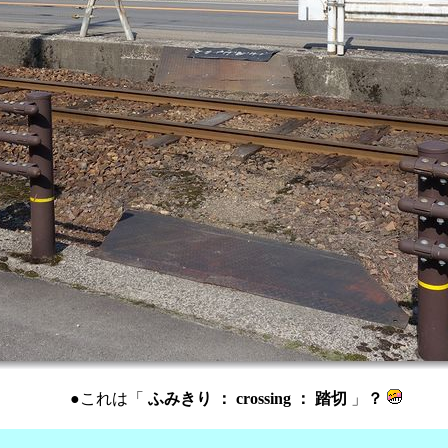
●これは「
ふみきり ： crossing ： 踏切
」
？