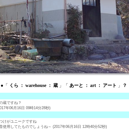
●「
くら ： warehouse ： 蔵
」「
あーと ： art ： アート
」
？
の蔵ですね？
2017年06月16日 09時14分28秒)
つけがユニークですね
昔使用してたものでしょうね～
(2017年06月16日 12時40分52秒)