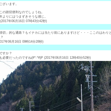
ございます。
この踏切便利なのでしょうね。
年よりにはつまずきそうな感じ。
2017年06月16日 07時43分42秒)
踏切」的な通路？もイナカには当たり前にありますけど・・・ここのはわりと
ね？
2017年06月16日 09時14分28秒)
ですか？
要だったのですね(#^.^#)P (2017年06月16日 12時40分52秒)