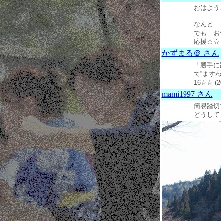
おはよう
なんと 
でも お
応援☆☆ (
かずまる＠ さん
「勝手に
て”ます
16☆☆ (
mami1997 さん
簡易踏切
どうしても必