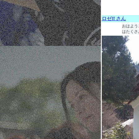
ロゼff さん
おはよう
はたくさ