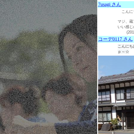
7usagi さん
こんに
マジ、蔵
いい感じ
(2017
コーデ0117 さん
こんにち
ｐ～☆