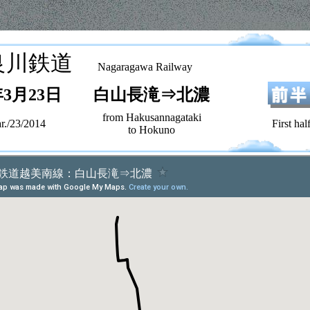
良川鉄道
Nagaragawa Railway
年3月23日
白山長滝⇒北濃
from Hakusannagataki
r./23/2014
First hal
to Hokuno