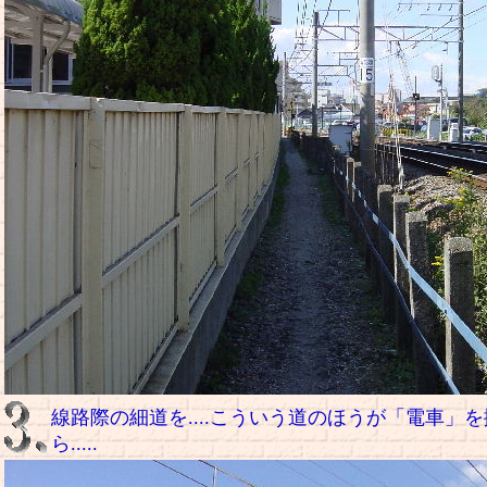
線路際の細道を....こういう道のほうが「電車」
ら.....