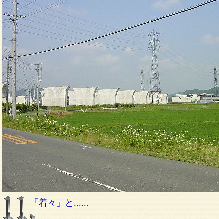
「着々」と......