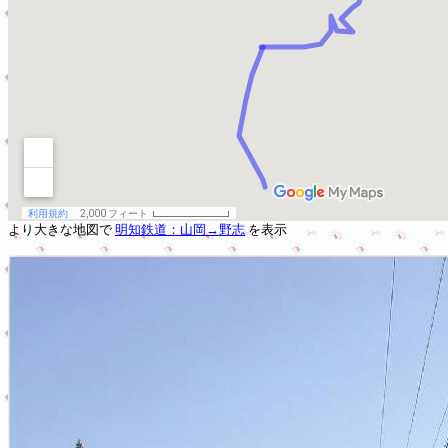
より大きな地図で
明知鉄道：山岡→野志
を表示