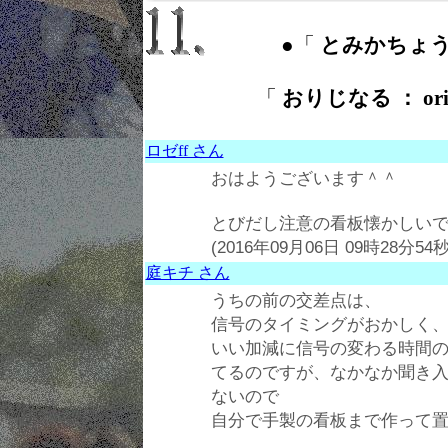
●「
とみかちょう ： 
「
おりじなる ： ori
ロゼff さん
おはようございます＾＾
とびだし注意の看板懐かしい
(2016年09月06日 09時28分54秒
庭キチ さん
うちの前の交差点は、
信号のタイミングがおかしく
いい加減に信号の変わる時間
てるのですが、なかなか聞き
ないので
自分で手製の看板まで作って