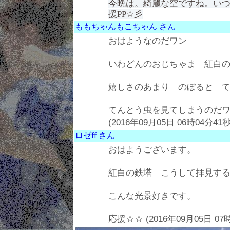
今晩は。綺麗な空ですね。いつも
援PP☆彡
ももちゃんもこちゃん さん
おはようなのだワン
いわどんのおじちゃま 紅白
嬉しさのあまり のぼると 
てんとう虫を見てしまうのだ
(2016年09月05日 06時04分41秒
ロゼff さん
おはようございます。
紅白の鉄塔 こうして拝見す
こんな光景好きです。
応援☆☆ (2016年09月05日 07