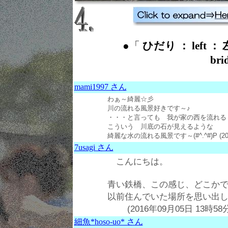
●「
ひだり ： left ： 
br
mami1997 さん
わぁ～綺麗☆彡
川の流れる風景好きです～♪
・・・と言っても 我が家の西を流れる
こういう 川底の石が見えるような
綺麗な水の流れる風景です～(#^.^#)P (201
7usagi さん
こんにちは。
青い鉄橋、この感じ、どこか
以前住んでいた場所を思い出
(2016年09月05日 13時58分
細魚*hoso-uo* さん