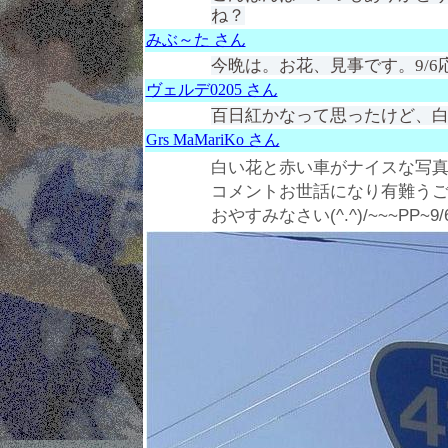
ね？
みぶ～た さん
今晩は。お花、見事です。9/6応
ヴェルデ0205 さん
百日紅かなって思ったけど、白
Grs MaMariKo さん
白い花と赤い車がナイスな写真( v
コメントお世話になり有難うござい
おやすみなさい(^.^)/~~~PP~9/6