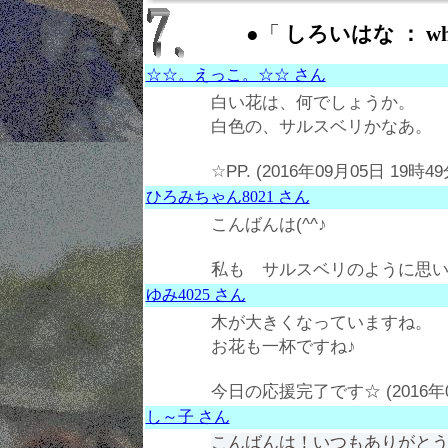
●「
しろいはな ： whit
☆☆。えっこ。☆☆ さん
白い花は、何でしょうか。
白色の、サルスベリかなあ。
☆PP. (2016年09月05日 19時4
ひろみちゃん8021 さん
こんばんは(^^♪
私も サルスベリのように思います。 
ゆみ4025 さん
木が大きくなっていますね。
お花も一杯ですね♪
今日の応援完了です☆ (2016年09
し～子 さん
こんばんは！いつもありがとうご