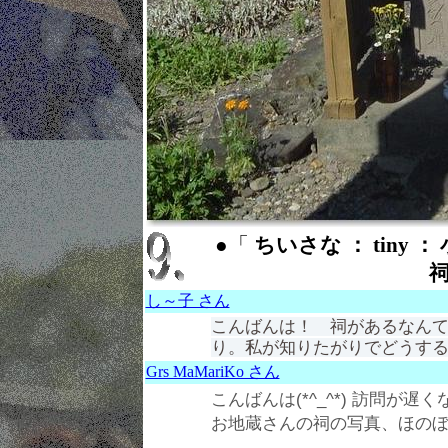
●「
ちいさな ： tiny ：
し～子 さん
こんばんは！ 祠があるなん
り。私が知りたがりでどうする^
Grs MaMariKo さん
こんばんは(*^_^*) 訪問が
お地蔵さんの祠の写真、ほの