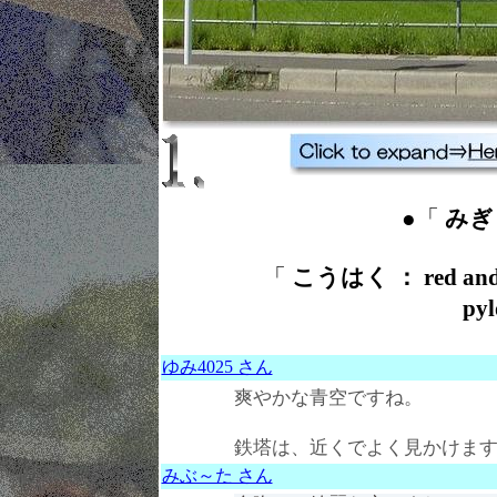
●「
みぎ 
「
こうはく ： red and
py
ゆみ4025 さん
爽やかな青空ですね。
鉄塔は、近くでよく見かけま
みぶ～た さん