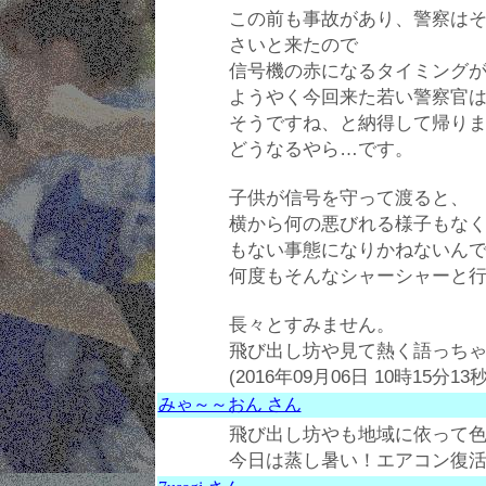
この前も事故があり、警察は
さいと来たので
信号機の赤になるタイミング
ようやく今回来た若い警察官
そうですね、と納得して帰り
どうなるやら…です。
子供が信号を守って渡ると、
横から何の悪びれる様子もな
もない事態になりかねないん
何度もそんなシャーシャーと
長々とすみません。
飛び出し坊や見て熱く語っちゃい
(2016年09月06日 10時15分13秒
みゃ～～おん さん
飛び出し坊やも地域に依って
今日は蒸し暑い！エアコン復活です(-_