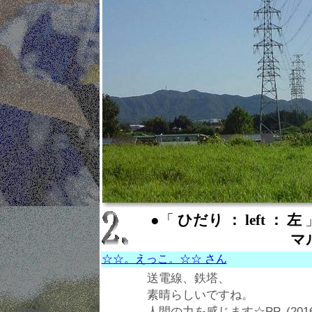
●「
ひだり ： left ： 左
マ
☆☆。えっこ。☆☆ さん
送電線、鉄塔、
素晴らしいですね。
人間の力を感じます☆PP. (2016