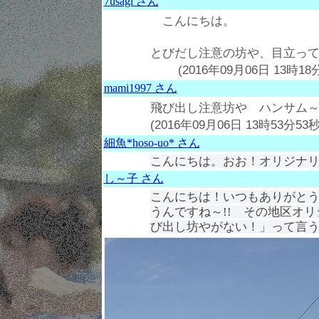
7usagi さん
こんにちは。
とびだし注意の坊や、目立っ
(2016年09月06日 13時18分
mami1997 さん
飛び出し注意坊や ハンサム～
(2016年09月06日 13時53分53秒
細魚*hoso-uo* さん
こんにちは。おお！オリジナ
し～子 さん
こんにちは！いつもありがとうご
うんですね～!! その地区オ
び出し坊やがない！」って言う