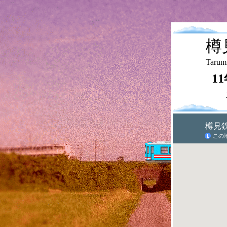
樽
Tarumi
1