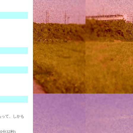
あって、しかも
0分32秒)