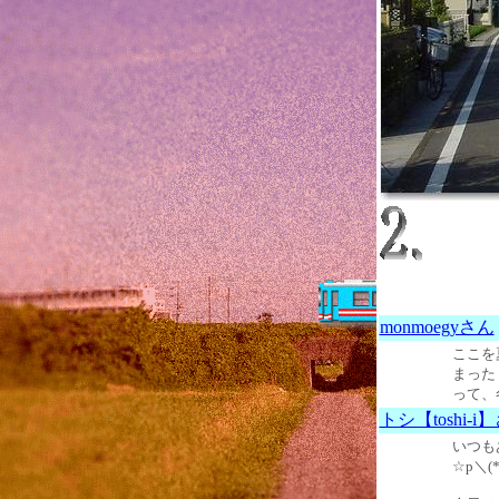
monmoegyさん
ここを
まった
って、
トシ【toshi-i
いつも
☆p＼(