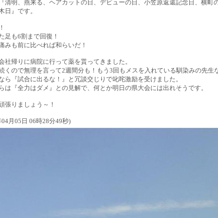
『清明、燕来る、ヘアカットの日、デビューの日、小笠原返還記念日、横町
木日』です。
！
た足も6割まで回復！
痛みも前に比べれば和らいだ！
会社帰りに病院に行って薬を貰ってきました。
続くので無理を言って2週間分も！もう3回もメスを入れている馴染みの先生
なら『試合に出るな！』と冗談交じりで叱咤激励を受けました。
らは『全力はダメ』との見解で、何とか明日の県大会には出れそうです。
頑張りましょう～！
年04月05日 06時28分49秒)