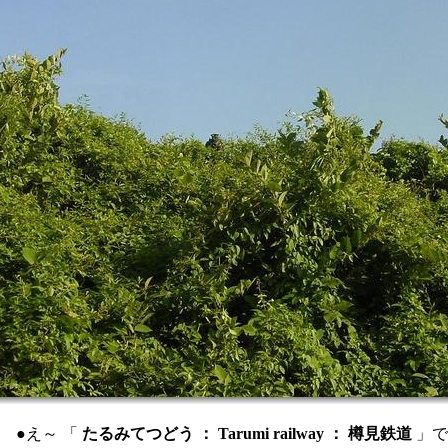
●え～ 「
たるみてつどう ： Tarumi railway ： 樽見鉄道
」