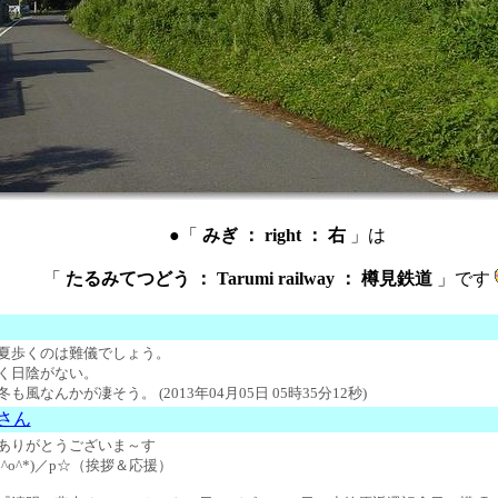
●「
みぎ ： right ： 右
」は
「
たるみてつどう ： Tarumi railway ： 樽見鉄道
」です
夏歩くのは難儀でしょう。
く日陰がない。
冬も風なんかが凄そう。
(2013年04月05日 05時35分12秒)
】さん
ありがとうございま～す
*^o^*)／p☆（挨拶＆応援）