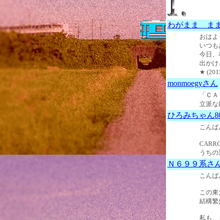
わがまま ま
おはよ
いつも
今日、
出かけ
★ (20
monmoegyさん
「ＣＡ
立派な建
ひろみちゃん80
こんばん
CAR
うちの
Ｎ６９９系さ
こんば
この東
結構繁
私も、し