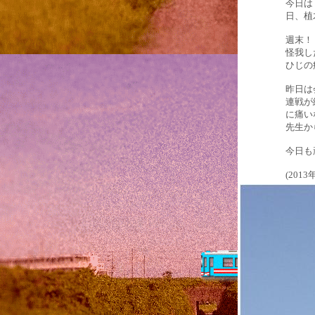
今日は
日、植
週末！
怪我し
ひじの
昨日は
連戦が
に痛い
先生か
今日も
(2013