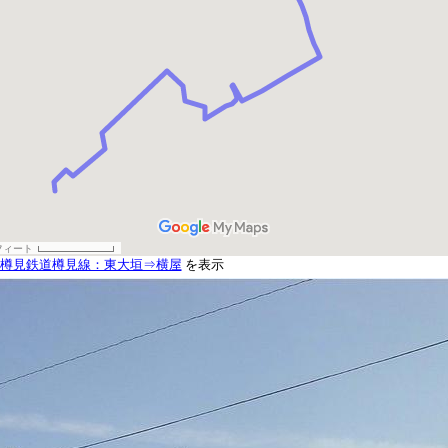
樽見鉄道樽見線：東大垣⇒横屋
を表示