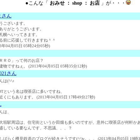
●こんな「
おみせ ： shop ： お店
」が・・・
まさん
うございます。
ありがとうございます。
札幌へいってきます。
る前に応援して行きますね＾＾
13年04月05日 05時24分05秒)
ＲＲＯ」って何のお店？
物ですねぇ。 (2013年04月05日 05時35分12秒)
21さん
は(^^♪
ROTという名は喫茶店に多いですね、
近くにもあります。
(2013年04月05日 17時49分27秒)
ん
んは、
大垣駅周辺は、住宅街というか田畑も多いのですが、意外に喫茶店が何軒か
盛している要なんです、不思議、、、？
ばらく樽見鉄道のブログが続きそうです(^^)v。。。 (2013年04月05日 19時3