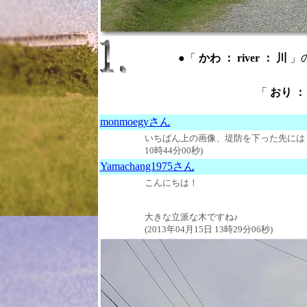
●「
かわ ： river ： 川
」
「
おり ： 
monmoegyさん
いちばん上の画像、堤防を下った先には．．
10時44分00秒)
Yamachang1975さん
こんにちは！
大きな立派な木ですね♪
(2013年04月15日 13時29分06秒)