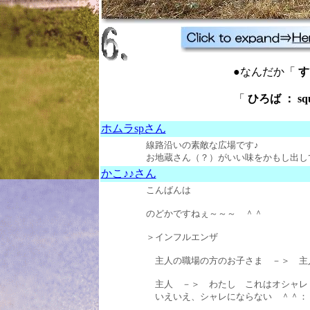
●なんだか「
すて
「
ひろば ： squ
ホムラspさん
線路沿いの素敵な広場です♪
お地蔵さん（？）がいい味をかもし出しています
かこ♪♪さん
こんばんは
のどかですねぇ～～～ ＾＾
＞インフルエンザ
主人の職場の方のお子さま －＞ 主
主人 －＞ わたし これはオシャ
いえいえ、シャレにならない ＾＾： (201