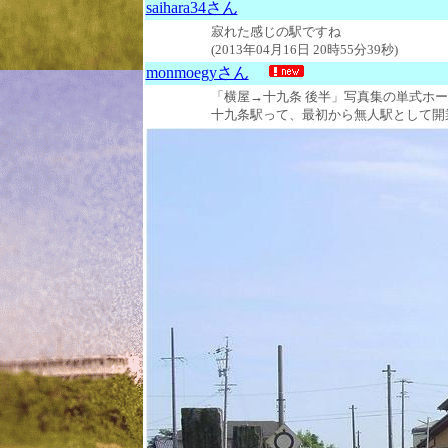
saihara34さん
寂れた感じの駅ですね
(2013年04月16日 20時55分39秒)
monmoegyさん
「横屋→十九条 後半」写真集の単式ホ
十九条駅って、最初から無人駅として開業したの