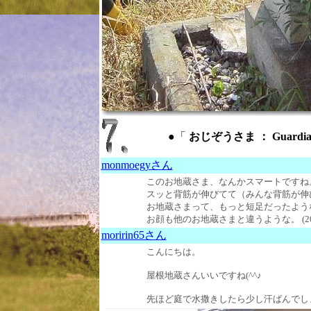
●「
おじぞうさま ： Guardian d
monmoegyさん
このお地蔵さま、なんかスマートですね
スッと背筋が伸びてて（みんな背筋が伸
お地蔵さまって、もっと短足だったよう
お顔も他のお地蔵さまと違うような。 (2013
moririn65さん
こんにちは。
屋根地蔵さんいいですね(^^♪
先ほど庭で水撒きしたら少し汗ばんでしまいまし