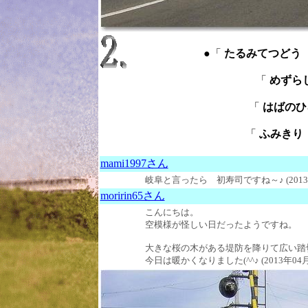
●「
たるみてつどう ： T
「
めずらし
「
はばのひろ
「
ふみきり ： 
mami1997さん
岐阜と言ったら 初寿司ですね～♪
(201
moririn65さん
こんにちは。
空模様が怪しい日だったようですね。
大きな桜の木がある堤防を降りて広い踏
今日は暖かくなりました(^^♪ (2013年04月1