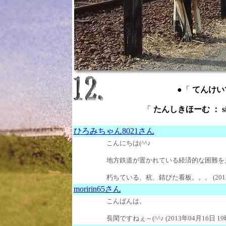
●「
てんけいてき
「
たんしきほーむ ： sid
ひろみちゃん8021さん
こんにちは(^^♪
地方鉄道が置かれている経済的な困難を
朽ちている、杭、錆びた看板。。。 (2013年
moririn65さん
こんばんは。
長閑ですねぇ～(^^♪ (2013年04月16日 19