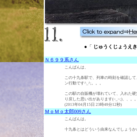
●「
じゅうくじょうえき ： J
Ｎ６９９系さん
こんばんは、
この十九条駅で、列車の時刻を確認して
ン行動です^_^;。。。
この駅の自販機が壊れていて、入れた硬
り戻した思い出があります(~_~;)、、。
(2013年04月15日 23時49分12秒)
ＭｏＭｏ太郎009さん
こんばんは。
十九条とはどういう由来なんでしょうか