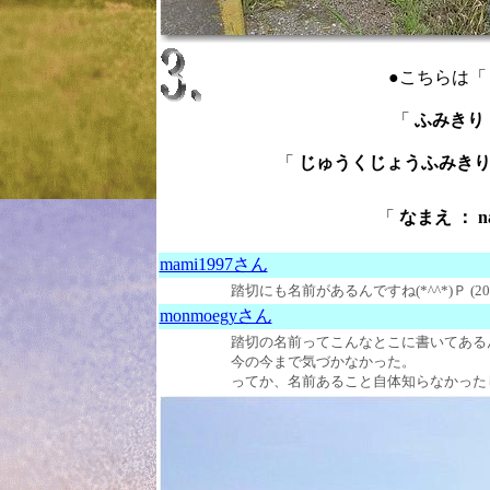
●こちらは
「
ふみきり ：
「
じゅうくじょうふみきり ： J
「
なまえ ： n
mami1997さん
踏切にも名前があるんですね(*^^*)Ｐ (201
monmoegyさん
踏切の名前ってこんなとこに書いてある
今の今まで気づかなかった。
ってか、名前あること自体知らなかった