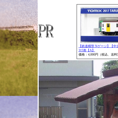
【鉄道模型 Nゲージ】【中古】N
315形【A】
価格：4,000円（税込、送