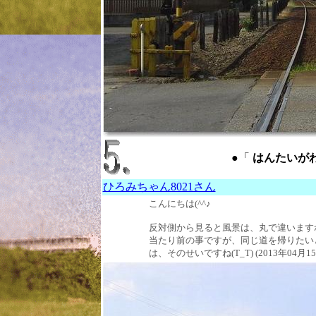
●「
はんたいがわ ：
ひろみちゃん8021さん
こんにちは(^^♪
反対側から見ると風景は、丸で違いますね(
当たり前の事ですが、同じ道を帰りたい
は、そのせいですね(T_T) (2013年04月15