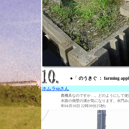
●「
のうきぐ ： farming app
ホムラspさん
農機具なのですか…。どのようにして使
水路の側壁の溝が気になります。水門みた
年04月16日 22時39分25秒)