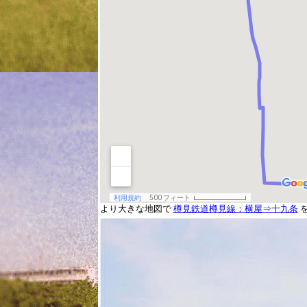
より大きな地図で
樽見鉄道樽見線：横屋⇒十九条