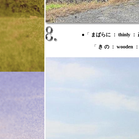
●「
まばらに ： thinly 
「
き の ： wooden 