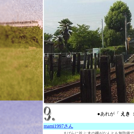
●あれが「
えき ： 
mami1997さん
まばらに並ぶ 木の柵がなんとも無防備