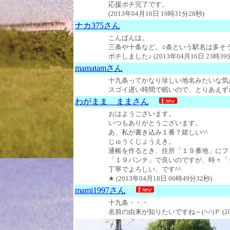
応援ボチ完了です。
(2013年04月16日 19時31分28秒)
ナカ375さん
こんばんは。
三条や十条など、○条という駅名は多そ
ポチしました♪ (2013年04月16日 23時39
mamatamさん
十九条ってかなり珍しい地名みたいな気
スゴイ遅い時間で眠いので、とりあえずポチして
わがまま ままさん
おはようございます。
いつもありがとうございます。
あ、私が書き込み１番？嬉しい^^
じゅうくじょうえき。
通帳を作るとき、住所「１９番地」にフ
「１９バンチ」で良いのですが、時々「
丁寧でよろしい、です^^
★ (2013年04月18日 06時49分32秒)
mami1997さん
十九条・・・
名前の由来が知りたいですね～(^-^)Ｐ (201