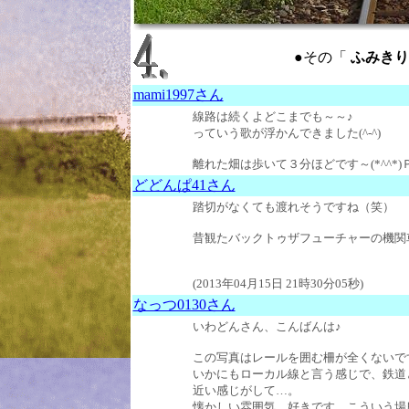
●その「
ふみきり ：
mami1997さん
線路は続くよどこまでも～～♪
っていう歌が浮かんできました(^-^)
離れた畑は歩いて３分ほどです～(*^^*)Ｐ (2
どどんぱ41さん
踏切がなくても渡れそうですね（笑）
昔観たバックトゥザフューチャーの機関車
(2013年04月15日 21時30分05秒)
なっつ0130さん
いわどんさん、こんばんは♪
この写真はレールを囲む柵が全くないで
いかにもローカル線と言う感じで、鉄道
近い感じがして…。
懐かしい雰囲気。好きです、こういう場