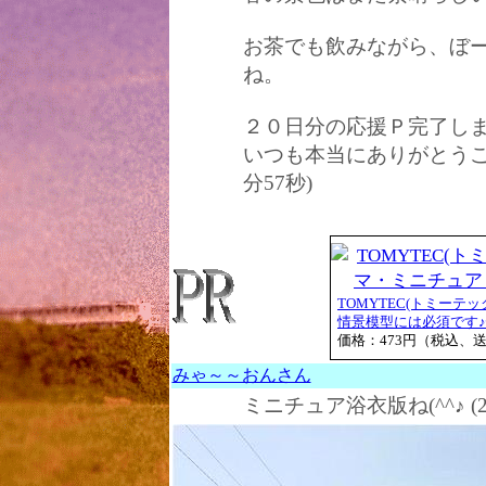
お茶でも飲みながら、ぼ
ね。
２０日分の応援Ｐ完了し
いつも本当にありがとうござい
分57秒)
TOMYTEC(トミーテ
情景模型には必須です♪情
価格：473円（税込、
みゃ～～おんさん
ミニチュア浴衣版ね(^^♪ (20