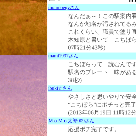
monmoegyさん
なんだぁ～！この駅案内
なんか地名が汚されてる
これくらい、職員で塗り
木知原と書いて「こちぼら」
07時21分43秒)
mami1997さん
こちぼらって 読むんで
駅名のプレート 味があるわ～(*
38秒)
ibuki☆さん
やさしさと思いやりで安
“こちぼら”にポチっと完了
(2013年06月19日 11時12分
ＭｏＭｏ太郎009さん
応援ポチ完了です。