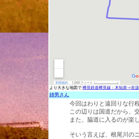
より大きな地図で
樽見鉄道樽見線：木知原⇒谷汲
姉男さん
今回はわりと遠回りな行
この辺りは国道だから、
また、脇道に入るのが楽し
そいう言えば、根尾川の