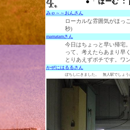
●「
ほーむ ： p
みゃ～～おんさん
ローカルな雰囲気がほっ
秒)
mamatamさん
今日はちょっと早い帰宅
って、考えたらあまり早
とりあえずポチです。ワン! (2
かぜにはるるさん
ぽちしにきました。 無人駅でしょうか？ 