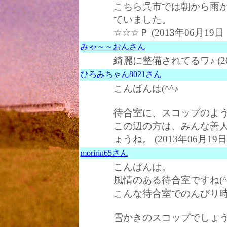
こちら呉市では朝から雨
ていました。
☆☆☆Ｐ (2013年06月19日 
みゃ～～おんさん
綺麗に整備されてるワ♪
(2
ひろみちゃん8021さん
こんばんは(^^♪
待合室に、スコップのよう
この辺の方は、みんな善
ょうね。 (2013年06月19日
moririn65さん
こんばんは。
風情のある待合室ですね(^
こんな待合室でのんびり
雪かきのスコップでしょ