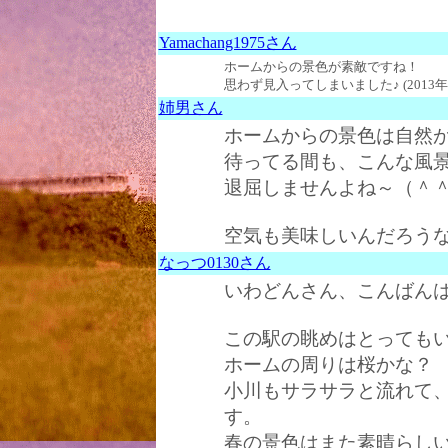
Yamachang1975さん
ホームからの景色が素敵ですね！
思わず見入ってしまいました♪ (2013年06
姉男さん
ホームからの景色は自然が
待ってる間も、こんな風
退屈しませんよね～（＾
空気も美味しいんだろうな～♪ (
なっつ0130さん
いわどんさん、こんばんは
この駅の眺めはとっても
ホームの周りは桜かな？
小川もサラサラと流れて
す。
春の景色はまた素晴らし