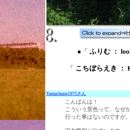
●「
ふりむ ： loo
「
こちぼらえき ： Koc
Yamachang1975さん
こんばんは！
こういう景色って、なぜ
行った事はないのですが