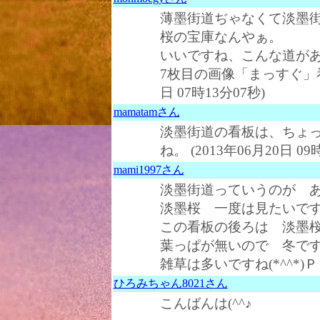
薄墨街道ぢゃなくて淡墨
桜の宝庫なんやぁ。
いいですね、こんな道が
7枚目の画像「まっすぐ」看板
日 07時13分07秒)
mamatamさん
淡墨街道の看板は、ちょ
ね。 (2013年06月20日 09
mami1997さん
淡墨街道っていうのが 
淡墨桜 一度は見たいで
この看板の後ろは 淡墨
葉っぱが無いので 冬で
雑草は多いですね(*^^*)Ｐ (
ひろみちゃん8021さん
こんばんは(^^♪