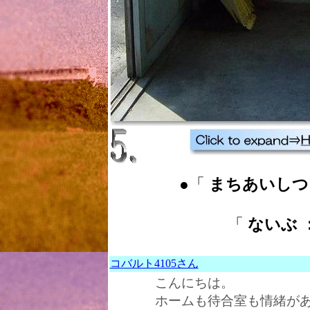
●「
まちあいしつ ： 
「
ないぶ ： 
コバルト4105さん
こんにちは。
ホームも待合室も情緒が