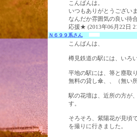
こんばんは。
いつもありがとうござい
なんだか雰囲気の良い待
応援★ (2013年06月22日 2
Ｎ６９９系さん
こんばんは、
樽見鉄道の駅には、いろ
平地の駅には、箒と塵取
無料の貸し傘、、（無い
駅の花壇は、近所の方が
す。
そろそろ、紫陽花が見頃
を撮りに行きました。