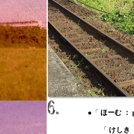
●「
ほーむ ： p
「
けしき ：