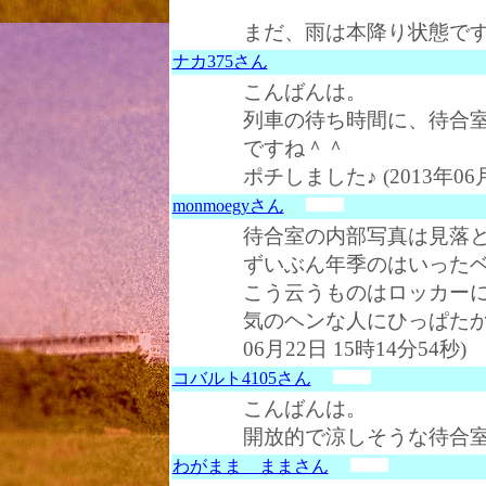
まだ、雨は本降り状態です。 (
ナカ375さん
こんばんは。
列車の待ち時間に、待合
ですね＾＾
ポチしました♪ (2013年06月
monmoegyさん
待合室の内部写真は見落
ずいぶん年季のはいった
こう云うものはロッカー
気のヘンな人にひっぱたかれ
06月22日 15時14分54秒)
コバルト4105さん
こんばんは。
開放的で涼しそうな待合
わがまま ままさん