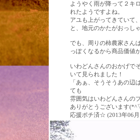
ようやく雨が降って２キ
れたようですよね。
アユも上がってきていて
と、地元のかたがおっし
でも、周りの柿農家さん
っぽくなるから商品価値
いわどんさんのおかげで
いて見られました！
「あぁ、そうそうあの辺
ても
雰囲気はいわどんさんのブ
ありがとうございます(*^▽
応援ポチ済☆ (2013年06月2