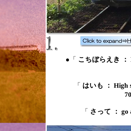
●「
こちぼらえき ： Koc
「
はいも ： High s
7
「
さって ： go 