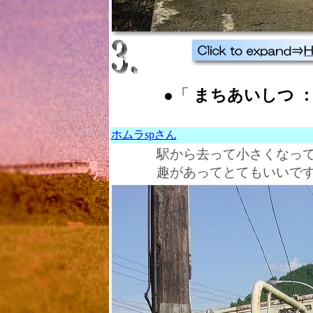
●「
まちあいしつ ： wa
ホムラspさん
駅から去って小さくなっ
趣があってとてもいいです。 (