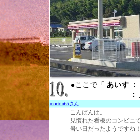
●ここで「
あいす ： i
：
moririn65さん
こんばんは。
見慣れた看板のコンビニで
暑い日だったようですね