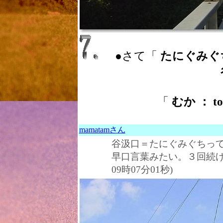
●さて「
たにぐみぐちえき 
「
むか ： t
mamatamさん
谷汲口＝たにぐみぐちっ
早口言葉みたい。３回続
09時07分01秒)