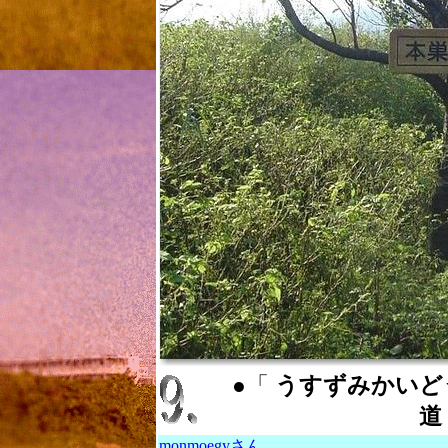
●「
うすずみかいどう ：
道
monmoegyさん