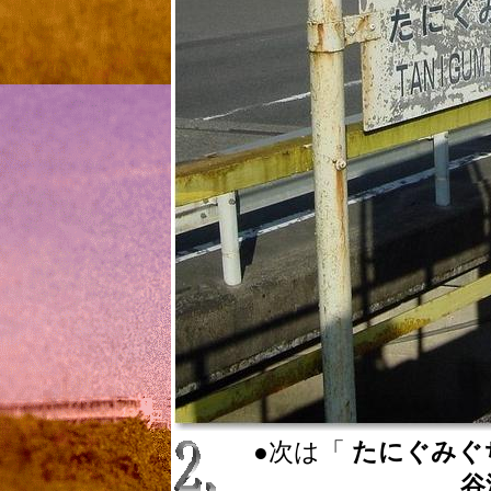
●次は「
たにぐみぐちえき 
谷