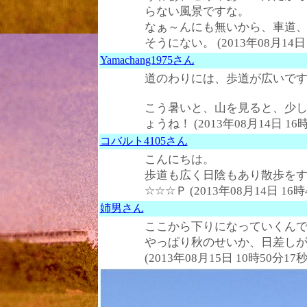
らない風景ですな。
なぁ～んにも無いから、車道
そうにない。 (2013年08月14日 
Yamachang1975さん
道のわりには、歩道が広いです
こう暑いと、山を見ると、少
ょうね！ (2013年08月14日 16時
コバルト4105さん
こんにちは。
歩道も広く日陰もあり散歩を
☆☆☆Ｐ (2013年08月14日 16時
姉男さん
ここから下りになっていくん
やっぱり秋のせいか、日差し
(2013年08月15日 10時50分17秒