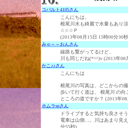
コバルト4105さん
こんにちは。
根尾川水も綺麗で水量もあり
☆☆☆Ｐ
(2013年08月15日 15時00分30秒
みゃ～～おんさん
線路も繋がってるけど、
川も同じだね(*^^)v (2013年08
かこ♪♪さん
こんにちは
根尾川の写真は、どこからの
歩いて行く道は、 根尾川 の
ところの道ですか？ (2013年08月
ホムラspさん
ドライブすると気持ち良さそ
電車は山側…。川はあまり見えないの
分55秒)