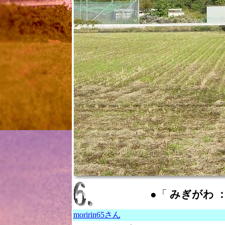
●「
みぎがわ ： r
moririn65さん