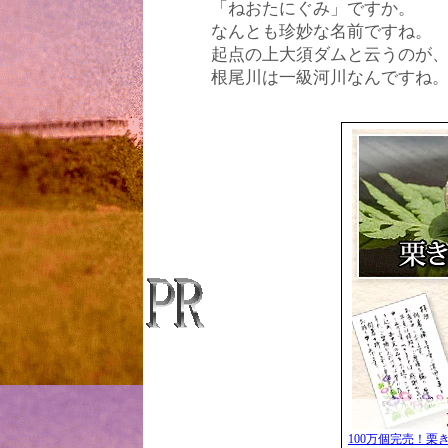
「ねおたにぐみ」ですか。
なんとも珍妙な名前ですね。
起点の上大須ダムと云うのが
根尾川は一級河川なんですね。 (20
100万個完売！