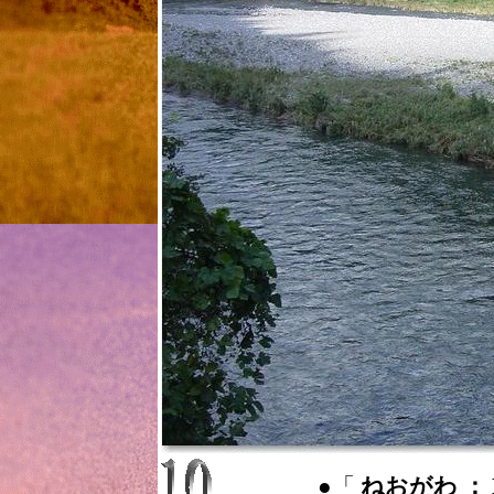
●「
ねおがわ ： N