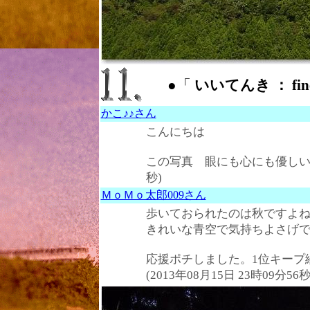
●「
いいてんき ： fine
かこ♪♪さん
こんにちは
この写真 眼にも心にも優し
秒)
ＭｏＭｏ太郎009さん
歩いておられたのは秋ですよ
きれいな青空で気持ちよさげ
応援ポチしました。1位キープ
(2013年08月15日 23時09分56秒