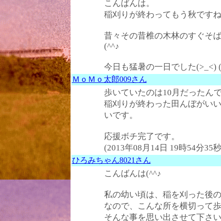
こんばんは。
稲刈りが終わってもう秋です
昔々その昔椎の木林のすぐそ
(^^♪
今日も猛暑の一日でした(>_<) (2
ＭｏＭｏ太郎009さん
歩いていたのは10月だったん
稲刈りが終わった田んぼがい
いです。
応援ボチ完了です。
(2013年08月14日 19時54分35秒
ひろみちゃん8021さん
こんばんは(^^♪
私の幼い頃は、稲を刈った後
なので、こんな所を横切って歩きま
そんな事を思い出させて下さいました。