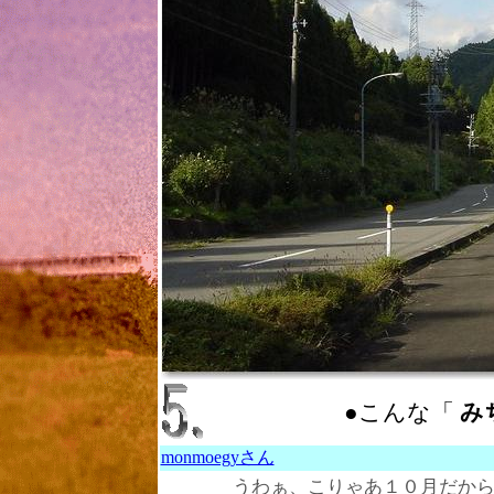
●こんな「
みち
monmoegyさん
うわぁ、こりゃあ１０月だか