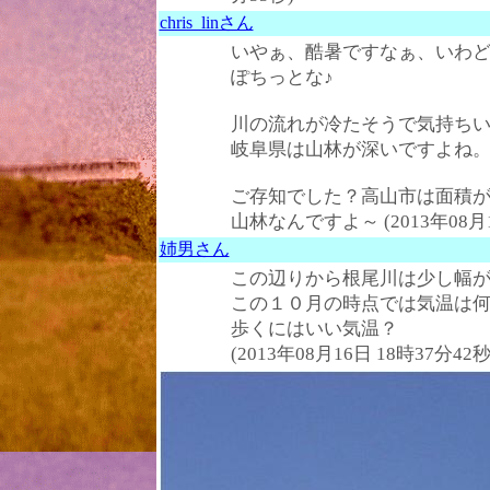
chris_linさん
いやぁ、酷暑ですなぁ、いわ
ぽちっとな♪
川の流れが冷たそうで気持ち
岐阜県は山林が深いですよね
ご存知でした？高山市は面積が
山林なんですよ～ (2013年08月1
姉男さん
この辺りから根尾川は少し幅
この１０月の時点では気温は何
歩くにはいい気温？
(2013年08月16日 18時37分42秒