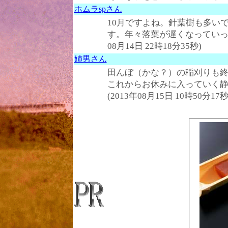
ホムラspさん
10月ですよね。針葉樹も多い
す。年々落葉が遅くなっていって
08月14日 22時18分35秒)
姉男さん
田んぼ（かな？）の稲刈りも
これからお休みに入っていく静
(2013年08月15日 10時50分17秒