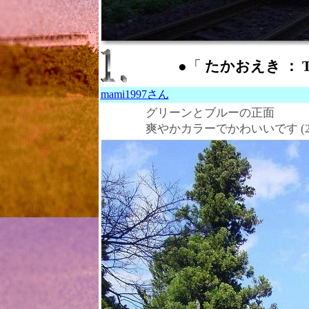
●「
たかおえき ： Tak
mami1997さん
グリーンとブルーの正面
爽やかカラーでかわいいです
(