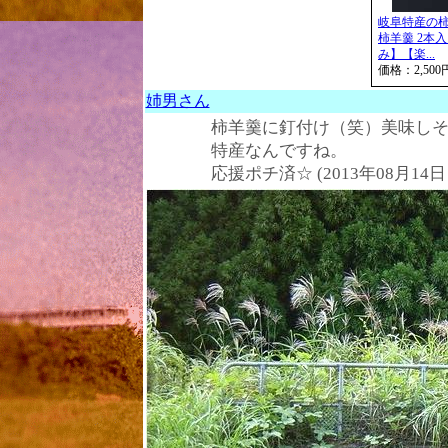
岐阜特産の柿
柿羊羹 2本
み】【楽...
価格：2,5
姉男さん
柿羊羹に釘付け（笑）美味しそ
特産なんですね。
応援ポチ済☆ (2013年08月14日 