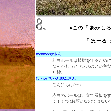
●この「
あかしろ ： 
「
ぽーる ：
monmoegyさん
紅白ポールは植樹を守るため
なんかもっとセンスのいい色なかった
10秒)
ひろみちゃん8021さん
こんにちは(^^♪
赤白のポールは、立て看板をす
で！！”のお願いなのではない