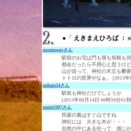
●「
えきまえひろば ： stat
monmoegyさん
駅前のお宅は門も塀も垣根も
都会だったら不用心と思うけ
山が迫って、神社の木立も鬱
トトロの世界やなぁ。 (2013年08
saihara34さん
駅前も神社だけでしょうか
(2013年08月14日 06時59分01秒
mami1997さん
民家の裏はすぐ山ですね
神社には 大きな木が・・・
自然の中にある街って 感じがします(