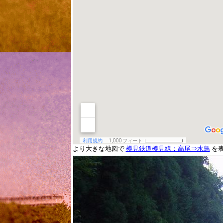
より大きな地図で
樽見鉄道樽見線：高尾⇒水鳥
を