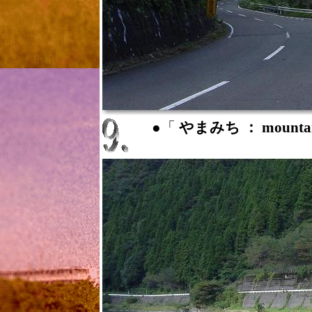
●「
やまみち ： mountai