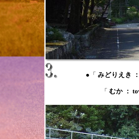
●「
みどりえき ： Mi
「
むか ： to