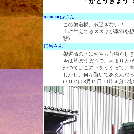
「
かどうきょう ： o
monmoegyさん
この架道橋、低過ぎない？
上に生えてるススキが季節を
秒)
姉男さん
架道橋の下に何やら荷物らし
今は草ぼうぼうで、あまり人
かつてはこの下をくぐって、
しかし、何が置いてあるんだ
(2013年08月15日 10時56分17秒