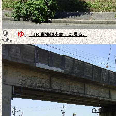
ゆ
「
」
「JR 東海道本線」に戻る。