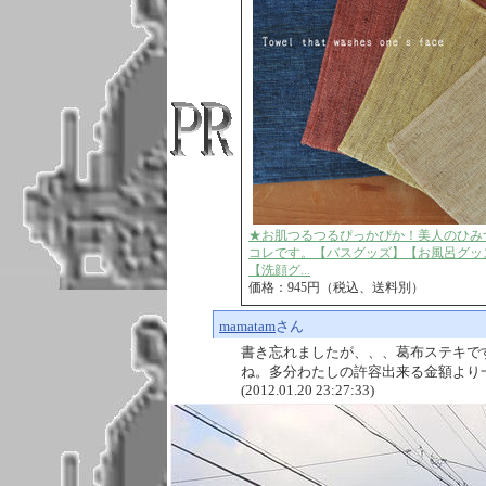
★お肌つるつるぴっかぴか！美人のひみ
コレです。【バスグッズ】【お風呂グッ
【洗顔グ...
価格：945円（税込、送料別）
mamatam
さん
書き忘れましたが、、、葛布ステキで
ね。多分わたしの許容出来る金額より
(2012.01.20 23:27:33)