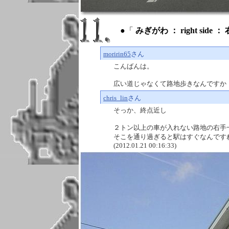
●「
みぎがわ ： right side ：
moririn65
さん
こんばんは。
広い道じゃなくて路地歩きなんですか・・・(201
chris_lin
さん
そっか、終点近し
２トン以上の車が入れない路地の右手
そこを通り過ぎると駅はすぐなんです
(2012.01.21 00:16:33)