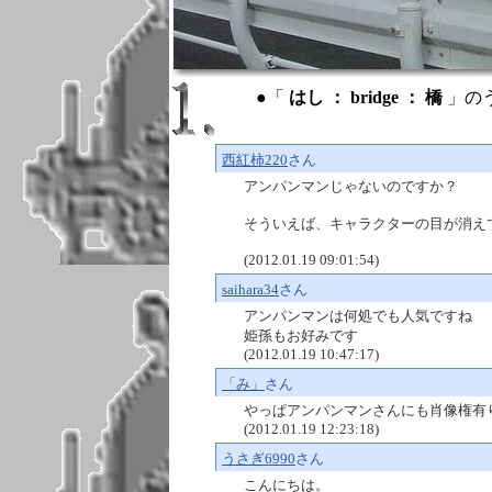
●「
はし ： bridge ： 橋
」の
西紅柿220
さん
アンパンマンじゃないのですか？
そういえば、キャラクターの目が消え
(2012.01.19 09:01:54)
saihara34
さん
アンパンマンは何処でも人気ですね
姫孫もお好みです
(2012.01.19 10:47:17)
「み」
さん
やっぱアンパンマンさんにも肖像権有
(2012.01.19 12:23:18)
うさぎ6990
さん
こんにちは。