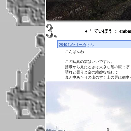
●「
ていぼう ： emban
2940ちかりーぬ
さん
こんばんわ
この写真の雲はいいですね。
携帯から見たときは大きな竜の腹っぽ
晴れと曇りと空の絶妙な感じで
真ん中あたりの山のすぐ上の雲は稲妻っぽいし。(