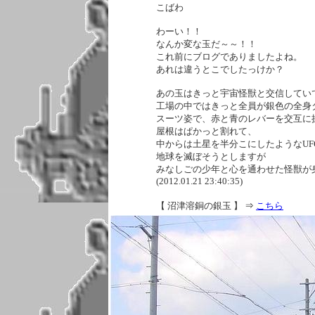
こばわ
わーい！！
なんか変な玉だ～～！！
これ前にブログでありましたよね。
あれは違うとこでしたっけか？
あの玉はきっと宇宙怪獣と交信してい
工場の中ではきっと全員が銀色の全身
スーツ姿で、赤と青のレバーを交互に
屋根はぱかっと割れて、
中からは土星を半分こにしたようなUF
地球を滅ぼそうとしますが
みなしごの少年と心を通わせた怪獣が
(2012.01.21 23:40:35)
【 沼津溶銅の銀玉 】
⇒
こちら