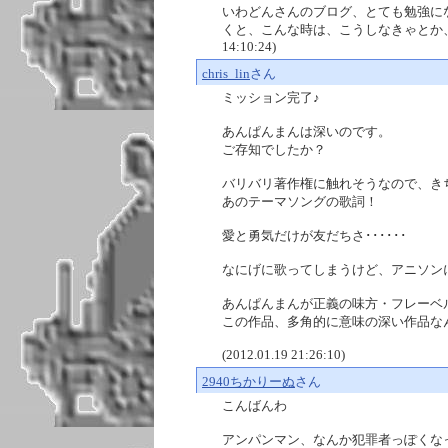
いわどんさんのブログ、とても勉強に
くと、こんな時は、こうしなきゃとか、とて
14:10:24)
chris_lin
さん
ミッション完了♪
あんぱんまんは深いのです。
ご存知でしたか？
バリバリ著作権に触れそうなので、き
あのテーマソングの歌詞！
愛と勇気だけが友だちさ･･････
なにげに歌ってしまうけど、アニソン
あんぱんまんが正義の味方・フレーベ
この作品、多角的に意味の深い作品な
(2012.01.19 21:26:10)
2940ちかりーぬ
さん
こんばんわ
アンパンマン、なんか犯罪者っぽくな