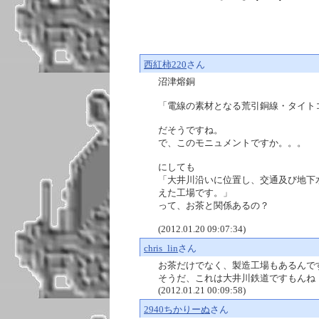
西紅柿220
さん
沼津熔銅
「電線の素材となる荒引銅線・タイト
だそうですね。
で、このモニュメントですか。。。
にしても
「大井川沿いに位置し、交通及び地下
えた工場です。」
って、お茶と関係あるの？
(2012.01.20 09:07:34)
chris_lin
さん
お茶だけでなく、製造工場もあるんで
そうだ、これは大井川鉄道ですもんね
(2012.01.21 00:09:58)
2940ちかりーぬ
さん