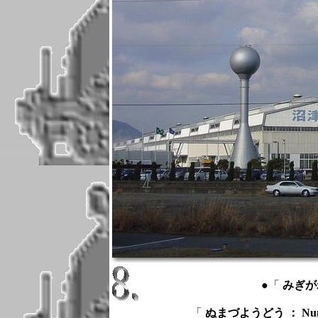
●「
みぎがわ 
「
ぬまづようどう ： Numazu