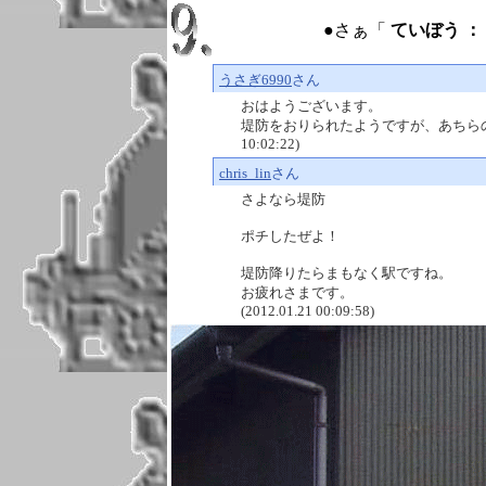
●さぁ「
ていぼう ： e
うさぎ6990
さん
おはようございます。
堤防をおりられたようですが、あちらのほうは
10:02:22)
chris_lin
さん
さよなら堤防
ポチしたぜよ！
堤防降りたらまもなく駅ですね。
お疲れさまです。
(2012.01.21 00:09:58)