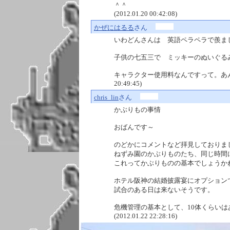
＾＾
(2012.01.20 00:42:08)
かぜにはるる
さん
いわどんさんは 英語ペラペラで羨ま
子供の七五三で ミッキーのぬいぐる
キャラクター使用料なんですって。あんぱ
20:49:45)
chris_lin
さん
かぶりもの事情
おばんです～
のどかにコメントなど拝見しておりま
ねずみ園のかぶりものたち、同じ時間
これってかぶりものの基本でしょうか
ホテル阪神の結婚披露宴にオプション
試合のある日は来ないそうです。
危機管理の基本として、10体くらい
(2012.01.22 22:28:16)