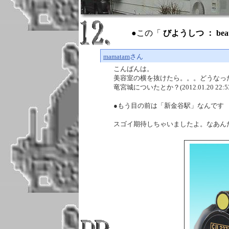
●この「
びようしつ ： beau
mamatam
さん
こんばんは。
美容室の横を抜けたら。。。どうなっ
竜宮城についたとか？(2012.01.20 22:53
●もう目の前は「新金谷駅」なんです ＾＾＾）/(
スゴイ期待しちゃいましたよ。なあんだ、でした。