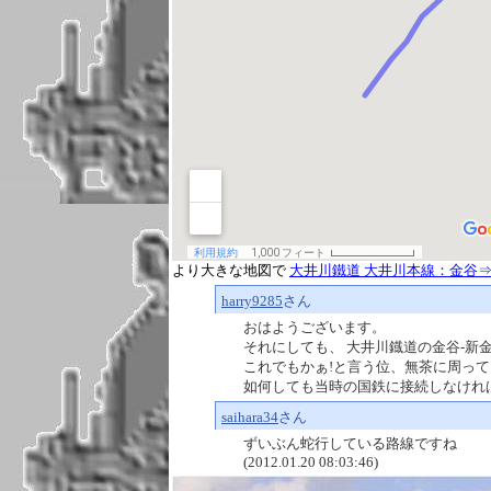
より大きな地図で
大井川鐵道 大井川本線：金谷
harry9285
さん
おはようございます。
それにしても、 大井川鐡道の金谷-新
これでもかぁ!と言う位、無茶に周っ
如何しても当時の国鉄に接続しなければならな
saihara34
さん
ずいぶん蛇行している路線ですね
(2012.01.20 08:03:46)