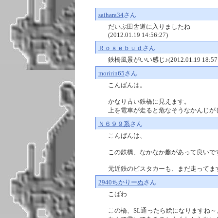
saihara34
さん
だいぶ田舎道に入りましたね
(2012.01.19 14:56:27)
Ｒｏｓｅｂｕｄ
さん
鉄橋風景がいい感じ♪(2012.01.19 18:57:
moririn65
さん
こんばんは。
かなり古い鉄橋に見えます。
上を電車が走ると危なそうなかんじがします。(2
Ｎ６９９系
さん
こんばんは、
この鉄橋、なかなか趣があって良いです
元近鉄のビスタカーも、まだ走ってますか？ 電
2940ちかりーぬ
さん
こばわ
この橋、SL通ったら絵になりますね～