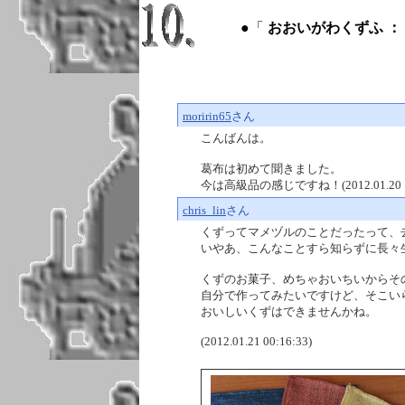
●「
おおいがわくずふ ： Oig
moririn65
さん
こんばんは。
葛布は初めて聞きました。
今は高級品の感じですね！(2012.01.20 19
chris_lin
さん
くずってマメヅルのことだったって、
いやあ、こんなことすら知らずに長々
くずのお菓子、めちゃおいちいからそ
自分で作ってみたいですけど、そこい
おいしいくずはできませんかね。
(2012.01.21 00:16:33)