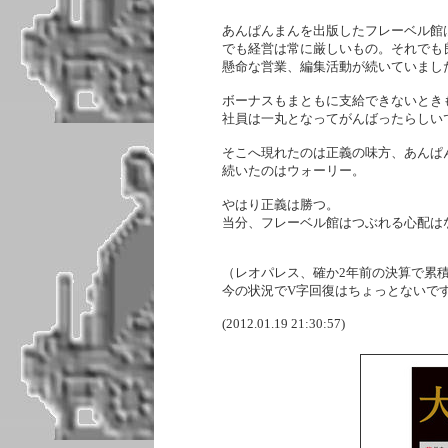
あんぱんまんを出版したフレーベル館
でも経営は常に厳しいもの。それでも
懸命な営業、編集活動が続いていまし
ボーナスもまともに支給できないとき
社員は一丸となってがんばったらしい
そこへ現れたのは正義の味方、あんぱ
続いたのはウォーリー。
やはり正義は勝つ。
当分、フレーベル館はつぶれる心配は
（レオパレス、確か2年前の決算で累積
今の状況でV字回復はちょっとないで
(2012.01.19 21:30:57)