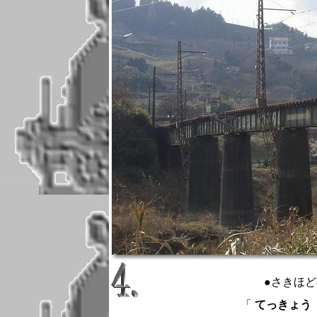
●さきほ
「
てっきょう ： r