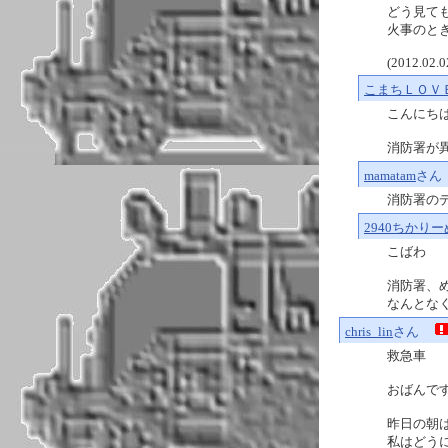
どう見ても
火事のと
(2012.02.0
こまちＬＯＶ
こんにち
消防署が異様
mamatam
さん
消防署のデ
2940ちかりー
こばわ
消防署、
なんとなく 
chris_lin
さん
救急車
おばんで
昨日の朝
私はどう