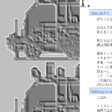
chris_lin
さん
ぽちっとな
おばんで
笑えるく
私たちは
隣は消防
最近ミッ
イモまで
本場・ベ
ドバっと
恐るべし
って、ヘ
（主婦の
(2012.02.0
2940ちかりー
こばわ
ミニスト
福岡では