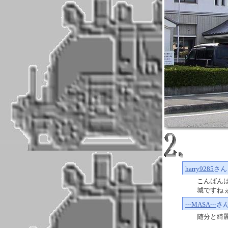
harry9285
さん
こんばん
城ですねぇ。
---MASA---
さ
随分と綺