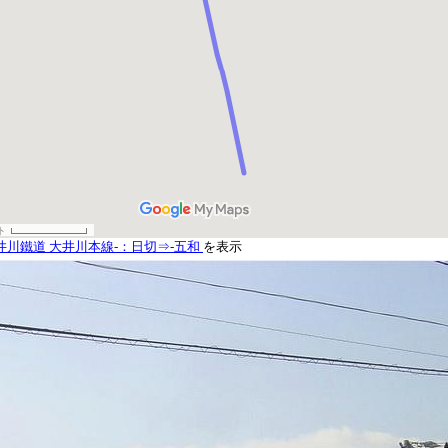
井川鐵道 大井川本線-：日切⇒-五和
を表示