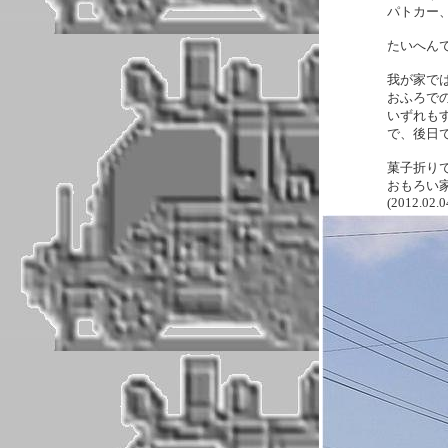
パトカー
たいへん
我が家で
おふろで
いずれも
で、後日
菓子折りで
おもろい
(2012.02.0