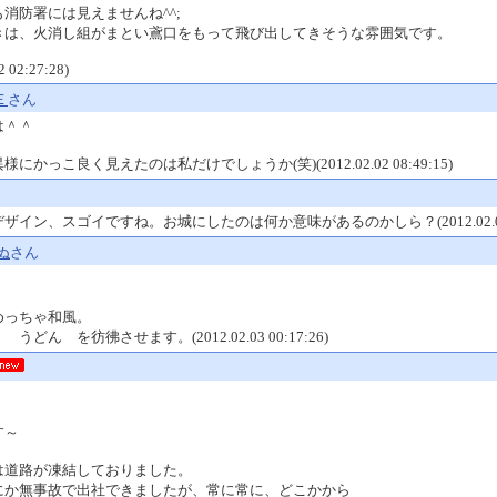
消防署には見えませんね^^;
きは、火消し組がまとい鳶口をもって飛び出してきそうな雰囲気です。
2 02:27:28)
Ｅ
さん
は＾＾
にかっこ良く見えたのは私だけでしょうか(笑)(2012.02.02 08:49:15)
ザイン、スゴイですね。お城にしたのは何か意味があるのかしら？(2012.02.02 10
ぬ
さん
めっちゃ和風。
うどん を彷彿させます。(2012.02.03 00:17:26)
す～
は道路が凍結しておりました。
にか無事故で出社できましたが、常に常に、どこかから