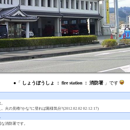
●「
しょうぼうしょ ： fire station ： 消防署
」です
は。
火の見櫓?かな?に登れば殿様気分?(2012.02.02 02:12:17)
ん
麗な消防署です。