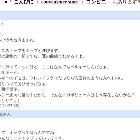
●「
こんびに ： convenience store ： コンビニ
」もあります
♪
す。
らい冷え込みますね。
ミニストップをミップと呼びます。
署の建物の一部ですな。瓦の曲線でわかるぞよ。
プに行っていないけど、ここはなんでもベルギーなんだなぁ。
ベルギーか。
ルギーのイモは、フレンチフライだったら洗面器のような入れものに
盛りつけてありそうだなぁ。
、西洋標準。
ルシー志向な世の中だから、そんなメガボリュームはもう存在しないかな？
ひとりごと）
2 21:25:29)
ぬ
さん
ップ、ミップってゆうんですね！
みんなミニストップっていってます。