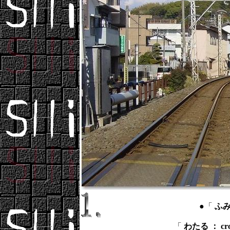
●「
ふみき
「
わたる ： cro