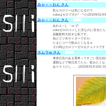
みゃ～～おん さん
私もカロリーは気になるので
cokeはゼロです(=^・^=) (2015年01月0
みゃ～～おん さん
あれえ～(。´･ω･)?
cokeゼロのコメした筈なのに見当たら
炭酸飲料大好きな私です。
殆ど三ツ矢サイダーですが、
たまにコーラ飲みたくなるｗ
その時はカロリーゼロをチョイスです（●＾o＾
ホムラsp さん
車体広告のある電車ってすごい宣伝効
通勤などで毎日見てたら、飲みたくな
ありそうだし…。 (2015年01月10日 01