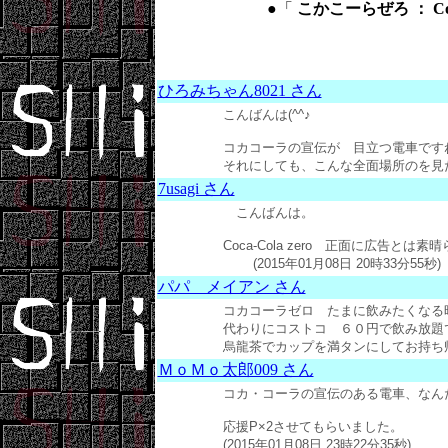
●「
こかこーらぜろ ： Coc
ひろみちゃん8021 さん
こんばんは(^^♪
コカコーラの宣伝が 目立つ電車です
それにしても、こんな全面場所のを見たのは初め
7usagi さん
こんばんは。
Coca-Cola zero 正面に広告とは素
(2015年01月08日 20時33分55秒)
パパ メイアン さん
コカコーラゼロ たまに飲みたくなる
代わりにコストコ ６０円で飲み放題
烏龍茶でカップを満タンにしてお持ち帰りしま
ＭｏＭｏ太郎009 さん
コカ・コーラの宣伝のある電車、なん
応援P×2させてもらいました。
(2015年01月08日 23時22分35秒)