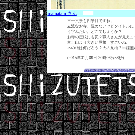
mamatam さん
三十六景も四景目ですね。
立派なお寺。読めないけどタイトルに
う字みたい。どこでしょうか？
お寺の屋根にも瓦？職人さんが見えま
富士山より大きい屋根、すごいね。
木の櫓は何だろう？火の見櫓？半鐘無
(2015年01月09日 20時06分58秒)