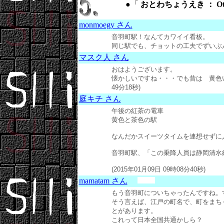
●「
おとわちょうえき ： Otowa
monmoegy さん
音羽町駅！なんてカワイイ看板。
同じ駅でも、チョットの工夫でずいぶん様変わ
マスク人 さん
おはようございます。
懐かしいですね・・・でも昔は 黄色い門
49分18秒)
庭キチ さん
午後の紅茶の電車
黄色と茶色の駅
なんだかスイーツタイムを連想せずに入ら
音羽町駅、「この乗降人員は静岡清水線
(2015年01月09日 09時08分40秒)
mamatam さん
もう音羽町についちゃったんですね。
そう言えば、江戸の町名で、町をまち
とがあります。
これって日本全国共通かしら？