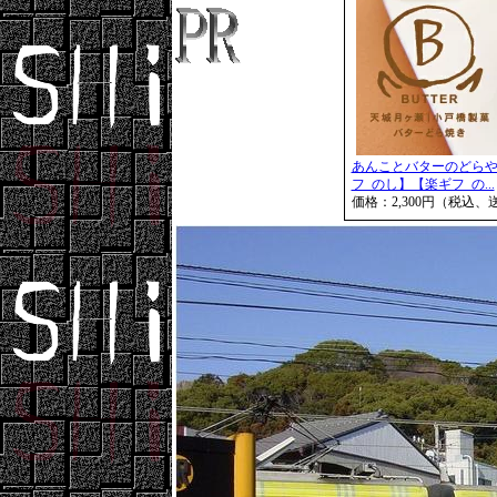
あんことバターのどらや
フ_のし】【楽ギフ_の...
価格：2,300円（税込、