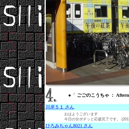
●「
ごごのこうちゃ ： Aftern
川岸５１ さん
おはようございます
今日の分ポチッと応援完了です。 (2015年
ひろみちゃん8021 さん