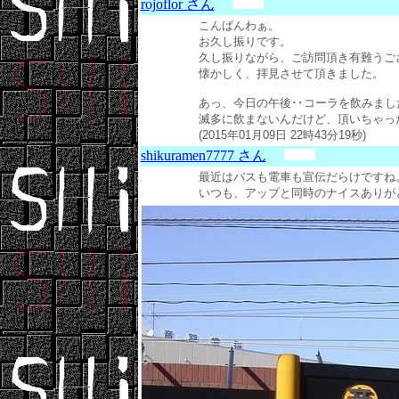
rojoflor さん
こんばんわぁ。
お久し振りです。
久し振りながら、ご訪問頂き有難うご
懐かしく、拝見させて頂きました。
あっ、今日の午後･･コーラを飲みまし
滅多に飲まないんだけど、頂いちゃったか
(2015年01月09日 22時43分19秒)
shikuramen7777 さん
最近はバスも電車も宣伝だらけですね
いつも、アップと同時のナイスありがとうござ