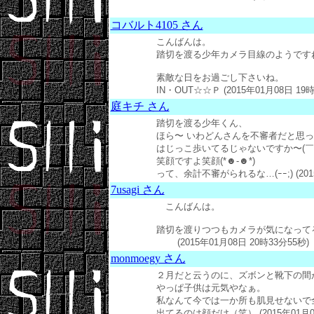
コバルト4105 さん
こんばんは。
踏切を渡る少年カメラ目線のようです
素敵な日をお過ごし下さいね。
IN・OUT☆☆Ｐ (2015年01月08日 19時
庭キチ さん
踏切を渡る少年くん、
ほら〜 いわどんさんを不審者だと思っ
はじっこ歩いてるじゃないですか〜(￣
笑顔ですよ笑顔(*☻-☻*)
って、余計不審がられるな…(ｰｰ;) (2015
7usagi さん
こんばんは。
踏切を渡りつつもカメラが気になって
(2015年01月08日 20時33分55秒)
monmoegy さん
２月だと云うのに、ズボンと靴下の間
やっぱ子供は元気やなぁ。
私なんて今では一か所も肌見せないで
出てるのは顔だけ（笑） (2015年01月08