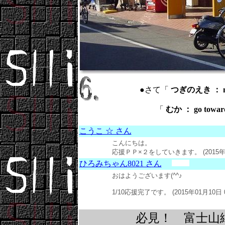
●さて「
つぎのえき ： nex
「
むか ： go towa
こうこ ☆ さん
こんにちは。
応援ＰＰ×２をしていきます。 (2015年01
ひろみちゃん8021 さん
おはようございます(^^♪
1/10応援完了です。 (2015年01月10日 
必見！ 富士山