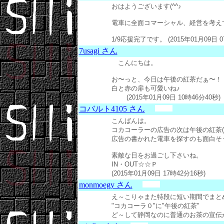
おはようございます(^^♪
電車に全面コマーシャル、経営を考えての事
1/9応援完了です。 (2015年01月09日 0
7usagi さん
こんにちは。
お〜っと、今日は午後の紅茶だぁ〜！
白と赤の扉も可愛いね♪
(2015年01月09日 10時46分40秒)
コバルト4105 さん
こんばんは。
コカコーラーの広告の次は午後の紅茶
広告の書かれた電車を探すのも面白そ
素敵な日をお過ごし下さいね。
IN・OUT☆☆Ｐ
(2015年01月09日 17時42分16秒)
monmoegy さん
え～こりゃまた特段に短い期間でまと
"コカコーラ０"に"午後の紅茶"
ど～して静岡なのに普通のお茶の宣伝がないん