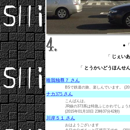
●
「
じぇいあーる
「
とうかいどうほんせん ： T
唯我独尊７ さん
BSで鉄道の旅、楽しんでいます。 (2015
ナカ375 さん
こんばんは。
JR線の373系は特急ふじかわでしょ
(2015年01月10日 23時37分42秒)
川岸５１ さん
おはようございます