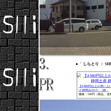
●「
しらとり ： SHI
【4,980円以上お買い
げ 静岡みやげ）［静...
価格：540円（税込、送