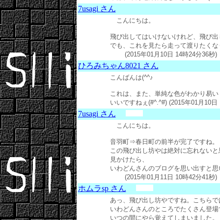
7usagi さん
こんにちは。
飛び出してはいけないけれど、飛び出
でも、これを見たら走って渡りたくな
(2015年01月10日 14時24分36秒)
ひろみちゃん8021 さん
こんばんは(^^♪
これは、また、単純な色がわかり易い
いいですねぇ(#^.^#) (2015年01月10日
7usagi さん
こんにちは。
音羽町⇒春日町の前半が完了ですね。
この飛び出し坊やは絶対に忘れないと
見かけたら、
いわどんさんのブログを思い出すと思
(2015年01月11日 10時42分41秒)
ホムラsp さん
あっ、飛び出し坊やですね。こちらで
いわどんさんのところでたくさん登場
いつの間にやら覚えてしまいました。 (201