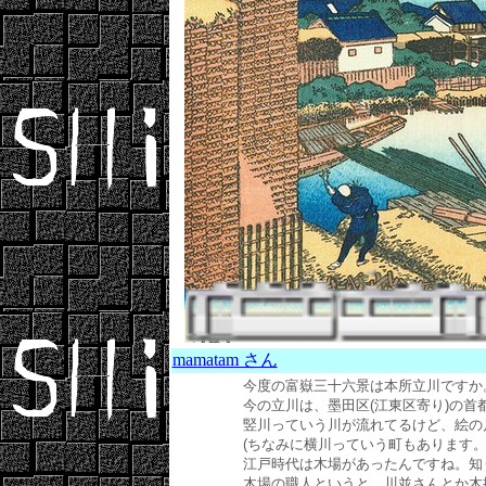
mamatam さん
今度の富嶽三十六景は本所立川ですか
今の立川は、墨田区(江東区寄り)の首
竪川っていう川が流れてるけど、絵の
(ちなみに横川っていう町もあります。
江戸時代は木場があったんですね。知
木場の職人というと、川並さんとか木