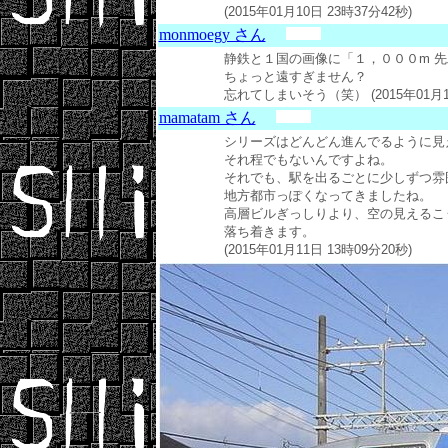
(2015年01月10日 23時37分42秒)
monmoegy さん
静鉄と１国の画像に「１，０００m 先
ちょっと遠すぎません？
忘れてしまいそう（笑） (2015年01月11
mamatam さん
シリーズはどんどん進んでるように見
それ程でもないんですよね。
それでも、駅を出るごとに少しずつ雰
地方都市っぽくなってきましたね。
高層ビルぎっしりより、空の見えるこ
落ち着きます。
(2015年01月11日 13時09分20秒)