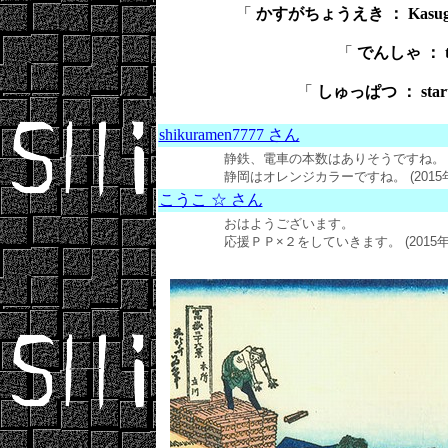
「
かすがちょうえき ： Kasugac
「
でんしゃ ： t
「
しゅっぱつ ： star
shikuramen7777 さん
静鉄、電車の本数はありそうですね。
静岡はオレンジカラーですね。 (2015年0
こうこ ☆ さん
おはようございます。
応援ＰＰ×２をしていきます。 (2015年01