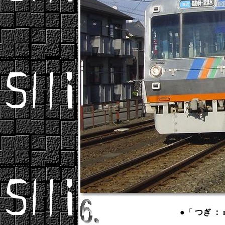
●「
つぎ ： n