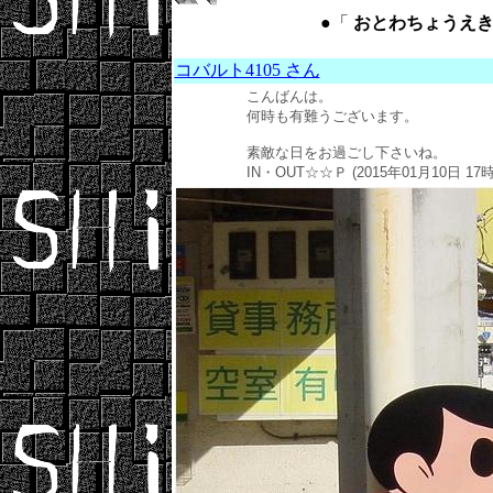
●「
おとわちょうえき ： O
コバルト4105 さん
こんばんは。
何時も有難うございます。
素敵な日をお過ごし下さいね。
IN・OUT☆☆Ｐ (2015年01月10日 17時