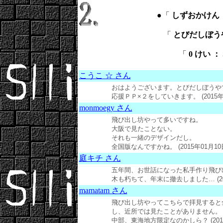
●「
しずおかけん ： S
「
とびだしぼうや ：
「
0 けい ： S
こうこ ☆ さん
おはようございます。とびだしぼうや
応援ＰＰ×２をしていきます。 (2015年01
monmoegy さん
飛び出し坊やって多いですね。
大阪で見たことない。
それも一緒のデザインだし。
全国版なんですかね。 (2015年01月10日
庭キチ さん
五年間、お世話になった私手作り飛び
木も朽ちて、年末に撤去しました… (2015
mamatam さん
飛び出し坊やってこちらで拝見すると
し、近所では見たことがありません。
中部、東海地方限定なのかしら？
(20