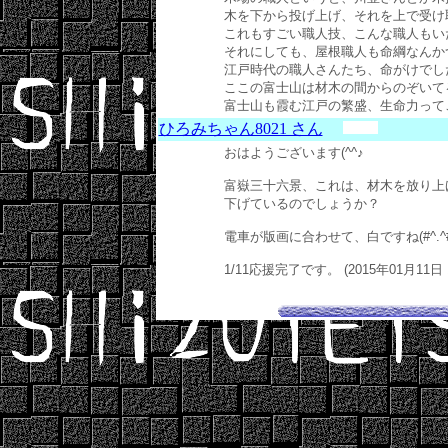
木を下から投げ上げ、それを上で受け
これもすごい職人技、こんな職人もい
それにしても、屋根職人も命綱なんか
江戸時代の職人さんたち、命がけでし
ここの富士山は材木の間からのぞいて
富士山も霞む江戸の繁盛、生命力ってことなん
ひろみちゃん8021 さん
おはようございます(^^♪
富嶽三十六景、これは、材木を放り上
下げているのでしょうか？
電車が版画に合わせて、白ですね(#^.^#
1/11応援完了です。 (2015年01月11日 