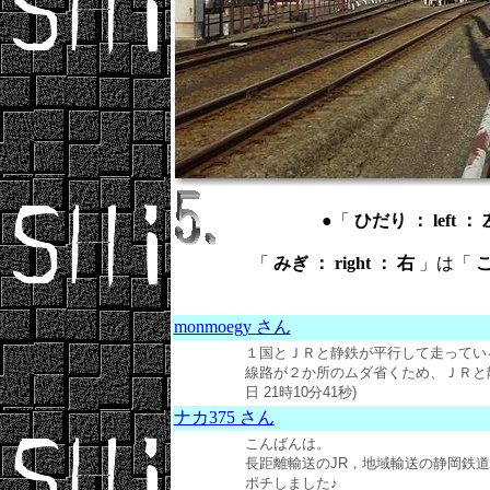
●「
ひだり ： left ： 
「
みぎ ： right ： 右
」は「
こ
monmoegy さん
１国とＪＲと静鉄が平行して走ってい
線路が２か所のムダ省くため、ＪＲと静鉄
日 21時10分41秒)
ナカ375 さん
こんばんは。
長距離輸送のJR，地域輸送の静岡鉄
ポチしました♪