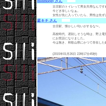
monmoegy さん
古庄駅のトイレって男女共用なんです
今どき珍しいなぁ。
女性が先に入っていたら、男性は先ずは入れま
庭キチ さん
古庄駅、懐かしい匂いがするな〜。
高校時代、遅刻しそうな時は、野上電
にお世話になりました。
今は無き、和歌山県にかつて存在した
(2015年01月26日 22時17分45秒)