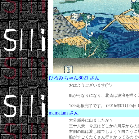
ひろみちゃん8021 さん
おはようございます(^^♪
船が弓なりになり、北斎は波浪を描く
1/25応援完了です。 (2015年01月25日 
mamatam さん
大分郊外に出ましたか？
三十六景、今度はどこかの川岸からの
右側の船は渡し船でしょう？向こうに
船がすごくたくさん行きかってるので