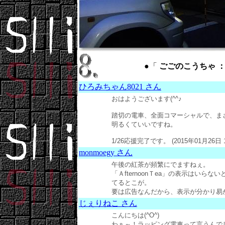
●「
ごごのこうちゃ ： Af
ひろみちゃん8021 さん
おはようございます(^^♪
踏切の電車、全面コマーシャルで、まさ
明るくていいですね。
1/26応援完了です。 (2015年01月26日 
monmoegy さん
午後の紅茶が頻繁にでますねぇ。
「ＡfternoonＴea」の表示はい
てるとこが。
要は広告なんだから、表示が分かり易かったら
じぇりねこ さん
こんにちは(^O^)
わぁ～！ラッピング電車って言うんで