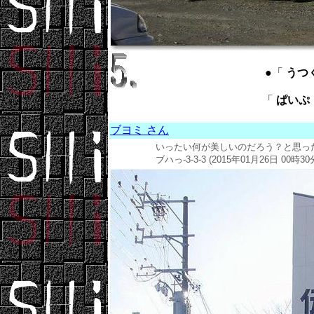
●「
うつくし
「
ぱいぷ ：
ブヨミ さん
いったい何が美しいのだろう？と思っ
ブハっ-3-3-3 (2015年01月26日 00時30