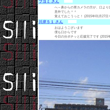
ブヨミ さん
へ～鼻からの胃カメラの方が、口より
意外でした＾＾
覚えておこうっと！ (2015年01月27日 0
川岸５１ さん
おはようございます
僕も口からです
今日の分ポチッと応援完了です (2015年0