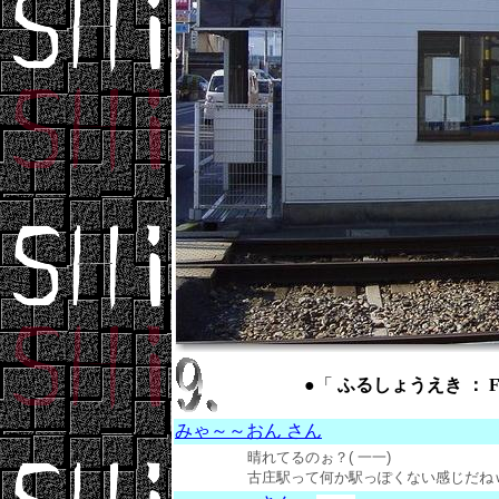
●「
ふるしょうえき ： Furu
みゃ～～おん さん
晴れてるのぉ？( 一一)
古庄駅って何か駅っぽくない感じだねｗ (20