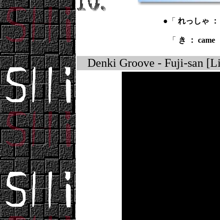
●「
れっしゃ ： t
「
き ： came 
Denki Groove - Fuji-san 