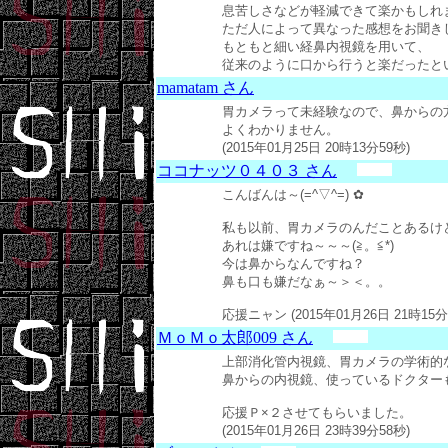
息苦しさなどが軽減できて楽かもしれ
ただ人によって異なった感想をお聞き
もともと細い経鼻内視鏡を用いて、
従来のように口から行うと楽だったという感
mamatam さん
胃カメラって未経験なので、鼻からの
よくわかりません。
(2015年01月25日 20時13分59秒)
ココナッツ０４０３ さん
こんばんは～(=^▽^=) ✿
私も以前、胃カメラのんだことあるけ
あれは嫌ですね～～～(≧。≦*)
今は鼻からなんですね？
鼻も口も嫌だなぁ～＞＜。。
応援ニャン (2015年01月26日 21時15分
ＭｏＭｏ太郎009 さん
上部消化管内視鏡、胃カメラの学術的
鼻からの内視鏡、使っているドクター
応援Ｐ×２させてもらいました。
(2015年01月26日 23時39分58秒)