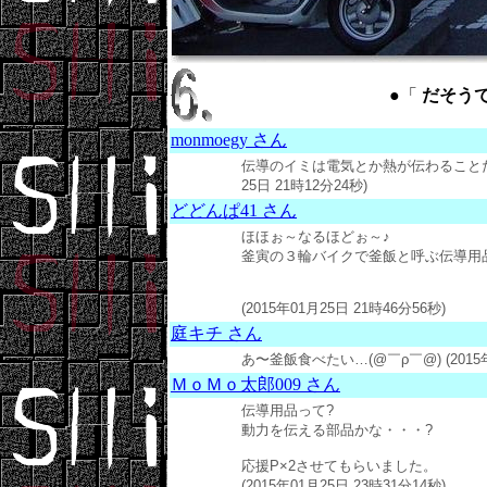
●「
だそうです ：
monmoegy さん
伝導のイミは電気とか熱が伝わることだけ
25日 21時12分24秒)
どどんぱ41 さん
ほほぉ～なるほどぉ～♪
釜寅の３輪バイクで釜飯と呼ぶ伝導用
(2015年01月25日 21時46分56秒)
庭キチ さん
あ〜釜飯食べたい…(@￣ρ￣@) (2015年0
ＭｏＭｏ太郎009 さん
伝導用品って?
動力を伝える部品かな・・・?
応援P×2させてもらいました。
(2015年01月25日 23時31分14秒)