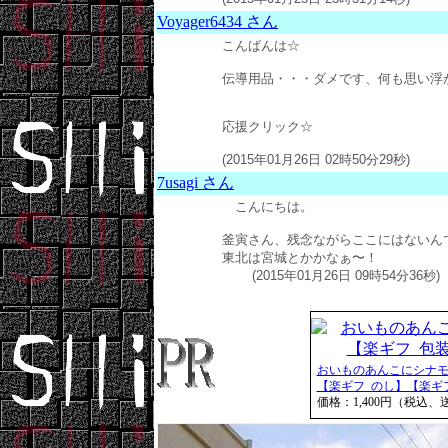
Voyager6434 さん
こんばんは☆
伝導用品・・・ダメです、何も思い浮
応援クリック☆
(2015年01月26日 02時50分29秒)
7usagi さん
こんにちは。
釜寅さん、残念ながらここにはないん
東北は宮城とかかなぁ〜！
(2015年01月26日 09時54分36秒)
おいものあんこにシナモ
【楽ギフ_のし】【楽ギフ.
価格：1,400円（税込、