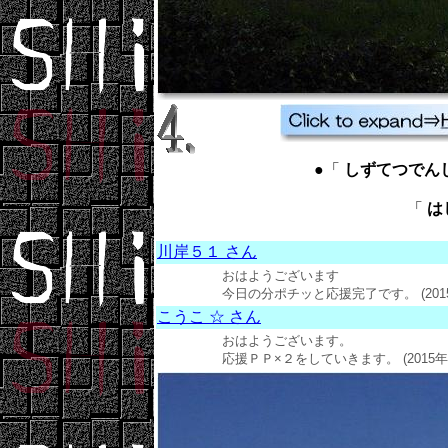
●「
しずてつでんしゃ ：
「
はし
川岸５１ さん
おはようございます
今日の分ポチッと応援完了です。 (2015年
こうこ ☆ さん
おはようございます。
応援ＰＰ×２をしていきます。 (2015年01