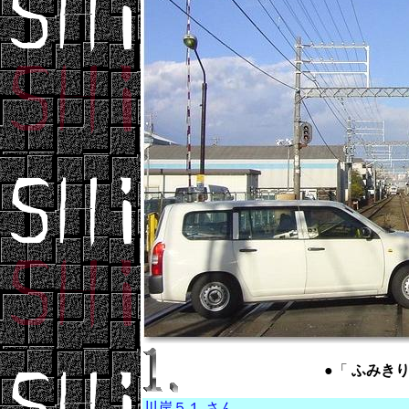
●「
ふみきり ：
川岸５１ さん