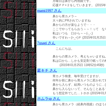
月曜日は鼻から内視鏡です。
応援ＰＰ×２をしていきます。 (2015年01
mami1997 さん
鼻から胃カメラ～
大々的にPRされていますね
鼻からの方が楽なようで・・・
ここでやってもらおう～～！って なり
私はいつも 口から～～(-_-;)
辛いですわ～(>_<)Ｐ (2015年01月25日
7usagi さん
こんにちは。
鼻からの胃カメラ、考えちゃいますね
私は口から…しかも安定剤で眠っての
(2015年01月25日 11時52分45秒)
庭キチ さん
胃カメラ検査、毎年受けてますが、
何年か前に鼻から胃カメラに惹かれて
鼻から入らず、結局いつものように…(ｰ 
鼻から入らないって、そんなことある
もう想定外でした…トホホ (2015年01月2
ホムラsp さん
鼻から胃カメラ（経鼻内視鏡）のほう