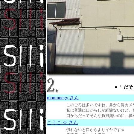
●「
だそうで
monmoegy さん
このごろは多いですね、鼻から胃カメ
私は普通に口からしか経験ないけど、
口からだってそんな負担無いのに、鼻からの
こうこ ☆ さん
慣れないと口からよりイヤですｗ