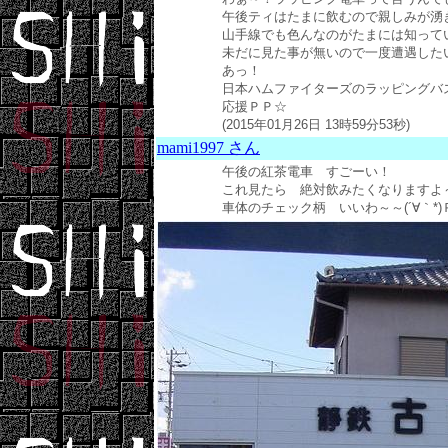
午後ティはたまに飲むので親しみが湧き
山手線でも色んなのがたまには知って
未だに見た事が無いので一度遭遇したい
あっ！
日本ハムファイターズのラッピングバス
応援ＰＰ☆
(2015年01月26日 13時59分53秒)
mami1997 さん
午後の紅茶電車 すごーい！
これ見たら 絶対飲みたくなりますよ
車体のチェック柄 いいわ～～(´∀｀*)Ｐ (