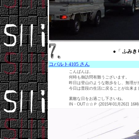
●「
ふみきり 
コバルト4105 さん
こんばんは。
何時も御訪問有難うございます。
昨日は登山のような散歩をし、無理が
今日は普段の生活に戻ることが出来ま
素敵な日をお過ごし下さいね。
IN・OUT☆☆Ｐ (2015年01月26日 16時