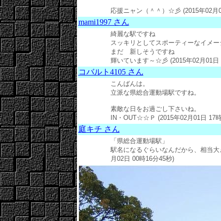
応援ニャン（＾＾）☆彡 (2015年02月01
mami1997 さん
綺麗な駅ですね
スッキリとしてスポーティーなイメー
まだ 新しそうですね
輝いています～☆彡
(2015年02月01日
コバルト4105 さん
こんばんは。
立派な県総合運動場駅ですね。
素敵な日をお過ごし下さいね。
IN・OUT☆☆Ｐ (2015年02月01日 17時
庭キチ さん
「県総合運動場駅」
駅名になるぐらいなんだから、相当大きな運
月02日 00時16分45秒)