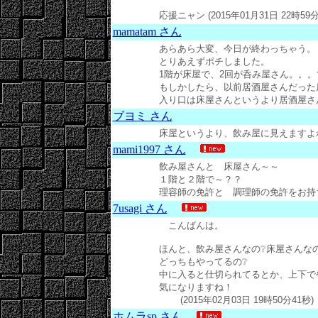
応援ニャン (2015年01月31日 22時59分
mamatam さん
あらあら大変、今日が終わっちゃう。
とりあえずポチしました。
1階が床屋で、2回が呑み屋さん。。
もしかしたら、以前居酒屋さんだった
入り口は床屋さんというより居酒屋さんっぽい
ブヨミ さん
床屋というより、飲み屋に見えますよね＾＾ 
mami1997 さん
飲み屋さんと 床屋さん～～
１階と２階で～？？
理容師の免許と 調理師の免許をお持ちなのかし
7usagi さん
こんばんは。
ほんと、飲み屋さんなの❔床屋さんな
どっちもやってるの❔
中に入ると仕切られてるとか、上下で
気になりますね！
(2015年02月03日 19時50分41秒)
ホムラsp さん