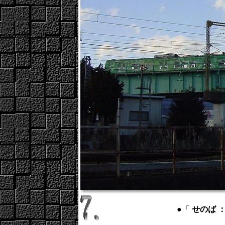
●「
せのば ： 