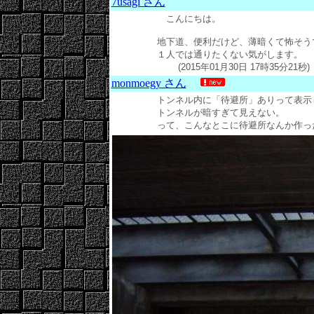
7usagi さん
こんにちは。
地下道、便利だけど、薄暗くて怖そう
１人では通りたくない気がします。
(2015年01月30日 17時35分21秒)
monmoegy さん
トンネル内に「待避所」ありって表示
トンネルが暗すぎて見えない。
って、こんなとこに待避所なんか作ったら、余