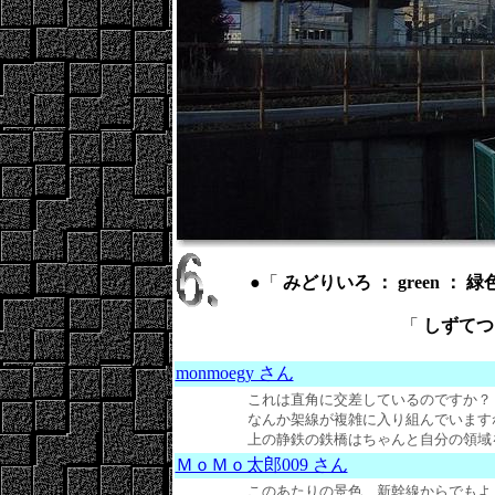
●「
みどりいろ ： green ： 緑
「
しずてつ ： 
monmoegy さん
これは直角に交差しているのですか？
なんか架線が複雑に入り組んでいます
上の静鉄の鉄橋はちゃんと自分の領域を守って
ＭｏＭｏ太郎009 さん
このあたりの景色、新幹線からでもよ