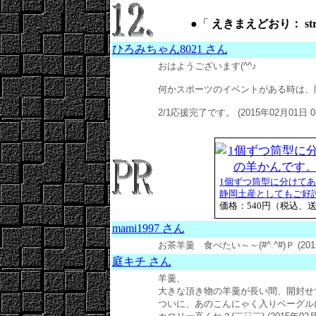
●「
えきまえどおり： street 
ひろみちゃん8021 さん
おはようございます(^^♪
何かスポーツのイベントがある時は、
2/1応援完了です。 (2015年02月01日 0
1個ずつ筒型に分けて
静岡土産としてもご好評で
価格：540円（税込、
mami1997 さん
お茶羊羹 食べたい～～(#^.^#)Ｐ (2015
庭キチ さん
羊羹、
大きな頂き物の羊羹が長い間、開封せ
ついに、あのこんにゃく入りベーグル