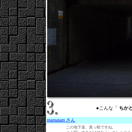
●こんな「
ちかどう
mamatam さん
この地下道、真っ暗ですね。