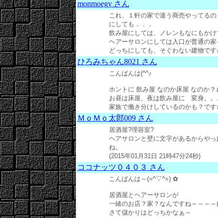
monmoegy さん
これ、１軒の家で違う商売やってるの
にしても．．．
飲み屋にしては、ノレンもなにもかけ
ヘアーサロンにしては入口が普通の家
どっちにしても、そぐわない建物ですね。 (
ひろみちゃん8021 さん
こんばんは(^^♪
ホントに 飲み屋 なのか床屋 なのか
お昼は床屋、夜は飲み屋に 変身。。
家族で働き分けしているのかも？ですね。 (
ＭｏＭｏ太郎009 さん
居酒屋?理容室?
ヘアサロンと壁に文字があるからやっ
ね。
(2015年01月31日 21時47分24秒)
ココナッツ０４０３ さん
こんばんは～(=^▽^=) ✿
居酒屋とヘアーサロンが
一緒のお店？家？なんですね～～～～(≧
さて儲かりはどっちかなぁ～