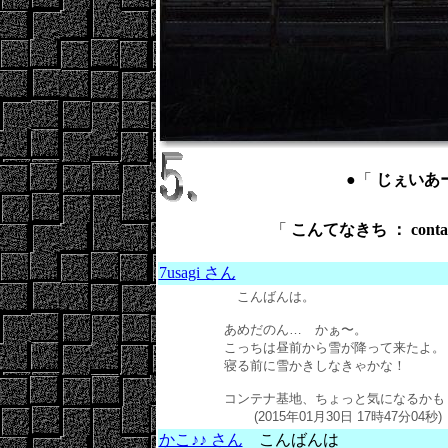
●「
じぇいあーる 
「
こんてなきち ： conta
7usagi さん
こんばんは。
あめだのん… かぁ〜。
こっちは昼前から雪が降って来たよ。
寝る前に雪かきしなきゃかな！
コンテナ基地、ちょっと気になるかも
(2015年01月30日 17時47分04秒)
かこ♪♪ さん
こんばんは