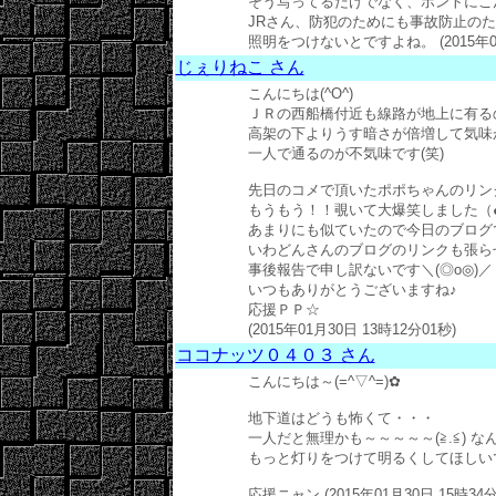
そう写ってるだけでなく、ホントにこ
JRさん、防犯のためにも事故防止の
照明をつけないとですよね。
(2015年
じぇりねこ さん
こんにちは(^O^)
ＪＲの西船橋付近も線路が地上に有るの
高架の下よりうす暗さが倍増して気味が
一人で通るのが不気味です(笑)
先日のコメで頂いたポポちゃんのリン
もうもう！！覗いて大爆笑しました（●
あまりにも似ていたので今日のブログで
いわどんさんのブログのリンクも張らせ
事後報告で申し訳ないです＼(◎o◎)／
いつもありがとうございますね♪
応援ＰＰ☆
(2015年01月30日 13時12分01秒)
ココナッツ０４０３ さん
こんにちは～(=^▽^=)✿
地下道はどうも怖くて・・・
一人だと無理かも～～～～～(≧.≦) 
もっと灯りをつけて明るくしてほしい
応援ニャン (2015年01月30日 15時34分