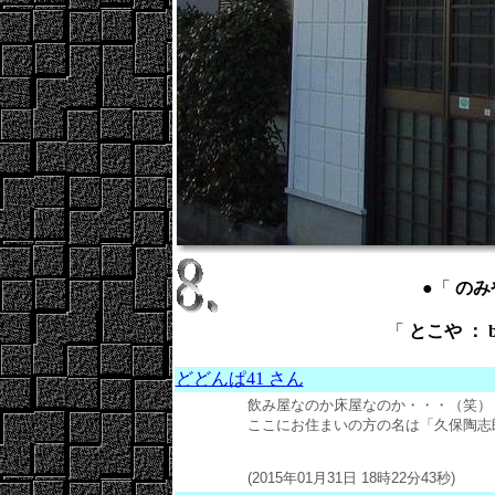
●「
のみや
「
とこや ： b
どどんぱ41 さん
飲み屋なのか床屋なのか・・・（笑）
ここにお住まいの方の名は「久保陶志
(2015年01月31日 18時22分43秒)