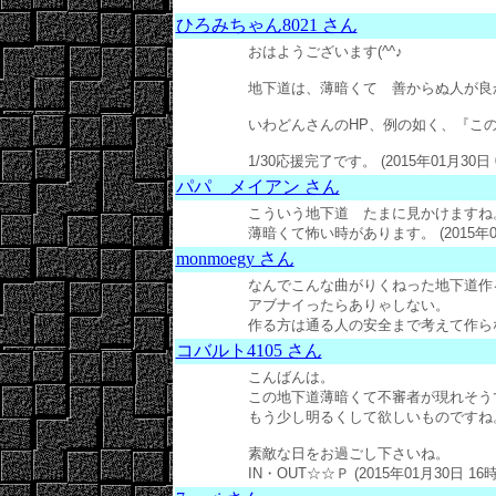
ひろみちゃん8021 さん
おはようございます(^^♪
地下道は、薄暗くて 善からぬ人が良か
いわどんさんのHP、例の如く、『こ
1/30応援完了です。 (2015年01月30日 
パパ メイアン さん
こういう地下道 たまに見かけますね
薄暗くて怖い時があります。 (2015年01月
monmoegy さん
なんでこんな曲がりくねった地下道作
アブナイったらありゃしない。
作る方は通る人の安全まで考えて作らないと。
コバルト4105 さん
こんばんは。
この地下道薄暗くて不審者が現れそう
もう少し明るくして欲しいものですね
素敵な日をお過ごし下さいね。
IN・OUT☆☆Ｐ (2015年01月30日 16時