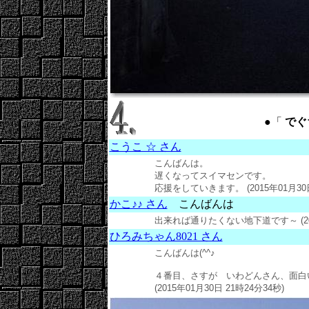
●「
でぐち
こうこ ☆ さん
こんばんは。
遅くなってスイマセンです。
応援をしていきます。 (2015年01月30日
かこ♪♪ さん
こんばんは
出来れば通りたくない地下道です～
(
ひろみちゃん8021 さん
こんばんは(^^♪
４番目、さすが いわどんさん、面白い 
(2015年01月30日 21時24分34秒)