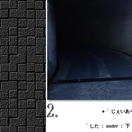
●「
じぇいあーる 
「
した ： under ： 下