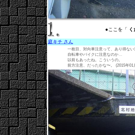
●ここを「
くだ
庭キチ さん
一枚目、対向車注意って、あり得ない道だ
自転車やバイクに注意なのか…
以前もあったね。こういうの。
前方注意、だったかな〜。 (2015年01月3