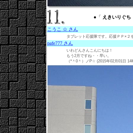
●「
えきいりぐち ： s
こうこ ☆ さん
タブレット応援隊です。応援ＰＰ×２をしてい
pafe777 さん
いわどんさんこんにちは！
もう2月ですね・・早い。
（*＾0＾）ノP☆ (2015年02月01日 14