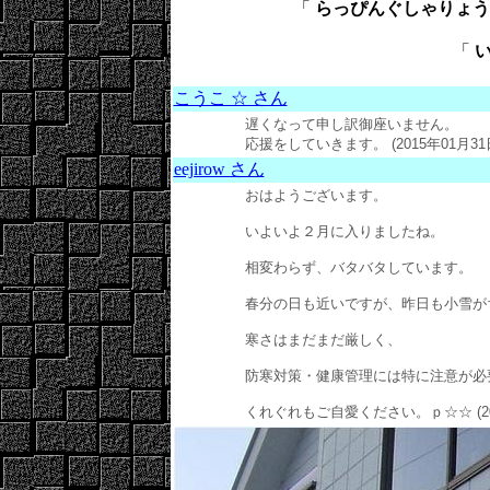
「
らっぴんぐしゃりょう ： W
「
い
こうこ ☆ さん
遅くなって申し訳御座いません。
応援をしていきます。 (2015年01月31日
eejirow さん
おはようございます。
いよいよ２月に入りましたね。
相変わらず、バタバタしています。
春分の日も近いですが、昨日も小雪が
寒さはまだまだ厳しく、
防寒対策・健康管理には特に注意が必
くれぐれもご自愛ください。ｐ☆☆ (2015