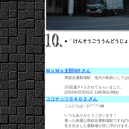
●「
けんそうごううんどうじょうえき ： 
ＭｏＭｏ太郎009 さん
県総合運動場駅、地方の私鉄にしては
2/1応援Ｐ×２させてもらいました。
(2015年02月01日 11時36分28秒)
ココナッツ０４０３ さん
こんにちは～(=^▽^=)✿
いつもありがとうございます！
整った綺麗な県総合運動場駅ですね(*≧
生き生きした運動場が目に浮かびます