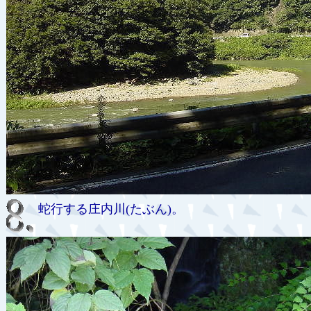
蛇行する庄内川(たぶん)。