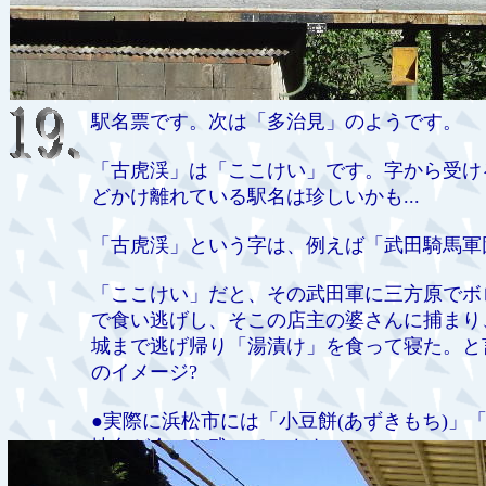
駅名票です。次は「多治見」のようです。
「古虎渓」は「ここけい」です。字から受け
どかけ離れている駅名は珍しいかも...
「古虎渓」という字は、例えば「武田騎馬軍
「ここけい」だと、その武田軍に三方原でボ
で食い逃げし、そこの店主の婆さんに捕まり
城まで逃げ帰り「湯漬け」を食って寝た。と
のイメージ?
●実際に浜松市には「小豆餅(あずきもち)」「
地名が今でも残っています。