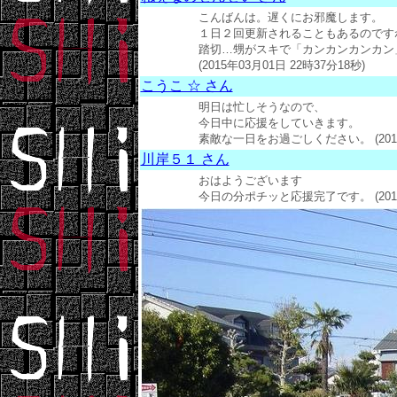
こんばんは。遅くにお邪魔します。
１日２回更新されることもあるのです
踏切…甥がスキで「カンカンカンカン
(2015年03月01日 22時37分18秒)
こうこ ☆ さん
明日は忙しそうなので、
今日中に応援をしていきます。
素敵な一日をお過ごしください。 (2015年
川岸５１ さん
おはようございます
今日の分ポチッと応援完了です。 (2015年