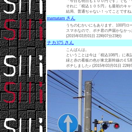
「今日も明日も１００円です」でも「
それに「税込１０５円」も最初のキャ
結局、普通ぢゃない！ってことですね。 (20
mamatam さん
うちのむかいにもあります、100円
スマホなので、ポチ君の声届かなかっ
(2015年03月01日 22時07分23秒)
ナカ375 さん
こんばんは。
ということは今は「税込108円」に表
緑と赤の看板の色が東北新幹線のＥ5
ポチしました♪ (2015年03月01日 22時5