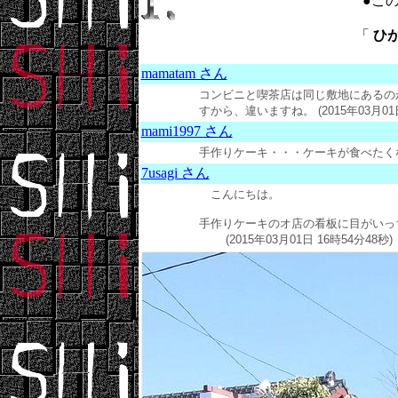
●こ
「
ひがし
mamatam さん
コンビニと喫茶店は同じ敷地にあるの
すから、違いますね。
(2015年03月01
mami1997 さん
手作りケーキ・・・ケーキが食べたくな
7usagi さん
こんにちは。
手作りケーキのオ店の看板に目がいっ
(2015年03月01日 16時54分48秒)