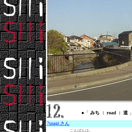
●「
みち ： road ： 道
7usagi さん
こんばんは。