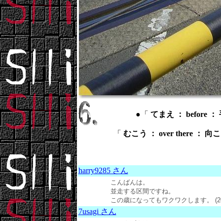
●「
てまえ ： before ：
「
むこう ： over there ： 向
harry9285 さん
こんばんは。
並走する区間ですね。
この歳になってもワクワクします。 (2015
7usagi さん