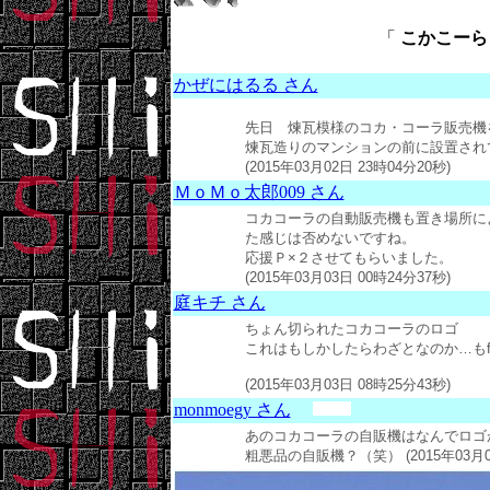
「
こかこーら ：
かぜにはるる さん
先日 煉瓦模様のコカ・コーラ販売機
煉瓦造りのマンションの前に設置され
(2015年03月02日 23時04分20秒)
ＭｏＭｏ太郎009 さん
コカコーラの自動販売機も置き場所に
た感じは否めないですね。
応援Ｐ×２させてもらいました。
(2015年03月03日 00時24分37秒)
庭キチ さん
ちょん切られたコカコーラのロゴ
これはもしかしたらわざとなのか…もf^_
(2015年03月03日 08時25分43秒)
monmoegy さん
あのコカコーラの自販機はなんでロゴ
粗悪品の自販機？（笑） (2015年03月04