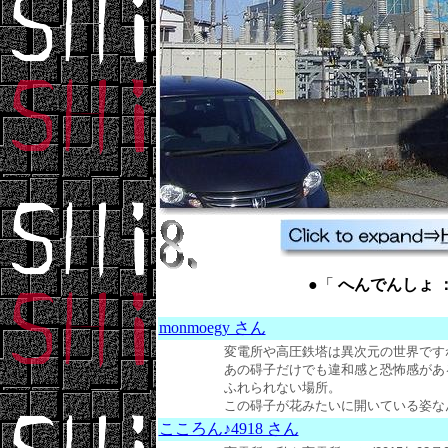
●「
へんでんしょ ： s
monmoegy さん
変電所や高圧鉄塔は異次元の世界です
あの碍子だけでも違和感と恐怖感があ
ふれられない場所。
この碍子が花みたいに開いている姿なんて見も
こころん♪4918 さん