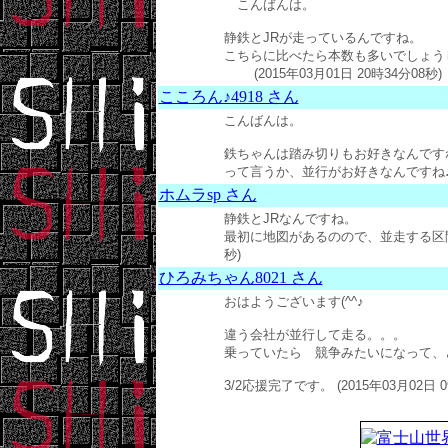
こんばんは。
静鉄とJRが走っているんですね。
こちらに比べたら本数も多いでしょう
(2015年03月01日 20時34分08秒)
こころん♪4918 さん
こんばんは。
鉄ちゃんは踏み切りもお好きなんです
って言うか、並行がお好きなんですね♪ (20
ホムラsp さん
静鉄とJRなんですね。
最初に地図があるのので、並走する区間がと
秒)
ひろみちゃん8021 さん
おはようございます(^^♪
違う会社が並行して走る。。。
乗っていたら 競争みたいになって、
3/2応援完了です。 (2015年03月02日 0