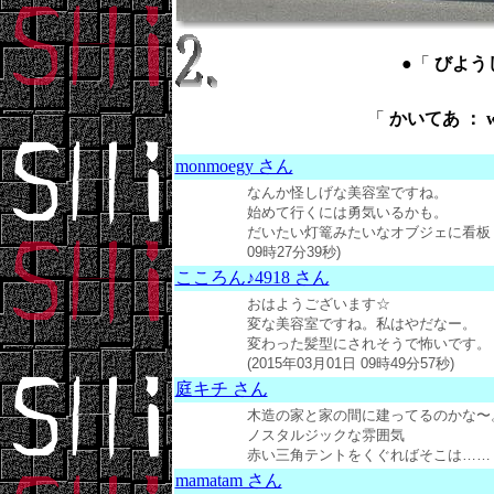
●「
びようしつ
「
かいてあ ： wr
monmoegy さん
なんか怪しげな美容室ですね。
始めて行くには勇気いるかも。
だいたい灯篭みたいなオブジェに看板（？
09時27分39秒)
こころん♪4918 さん
おはようございます☆
変な美容室ですね。私はやだなー。
変わった髪型にされそうで怖いです。
(2015年03月01日 09時49分57秒)
庭キチ さん
木造の家と家の間に建ってるのかな〜
ノスタルジックな雰囲気
赤い三角テントをくぐればそこは…… (201
mamatam さん