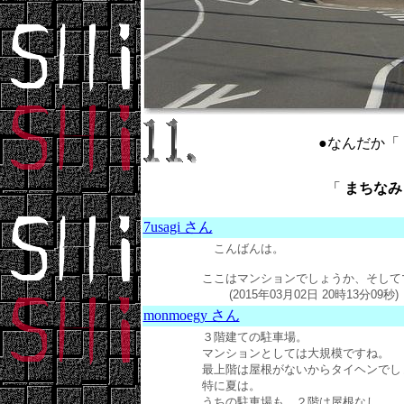
●なんだか「
「
まちなみ ：
7usagi さん
こんばんは。
ここはマンションでしょうか、そして
(2015年03月02日 20時13分09秒)
monmoegy さん
３階建ての駐車場。
マンションとしては大規模ですね。
最上階は屋根がないからタイヘンでし
特に夏は。
うちの駐車場も、２階は屋根なし。