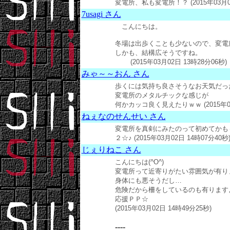
変電所、私も変電所！？ (2015年03月02
7usagi さん
こんにちは。
冬場は出歩くことも少ないので、変電
しかも、結構広そうですね。
(2015年03月02日 13時28分06秒)
みゃ～～おん さん
歩くには気持ち良さそうなお天気だっ
変電所のメタルチックな感じが
何かカッコ良く見えたりｗｗ (2015年03月
ねぇなのせんせい さん
変電所を真剣にみたのって初めてかも～
２☆♪ (2015年03月02日 14時07分40秒
じぇりねこ さん
こんにちは(^O^)
変電所って近寄りがたい雰囲気が有りま
身体にも悪そうだし…
危険だから柵をしているのも有りますよね(
応援ＰＰ☆
(2015年03月02日 14時49分25秒)
----