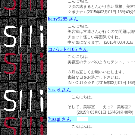
こんにちは。
ツタの絡まるとんがり赤い屋根、美容
２ポチ☆♪ (2015年03月01日 13時49分
harry9285 さん
こんにちは。
美容室は常連さんが行くので問題は無
チョット怪しい雰囲気ですね。
中が気になります。 (2015年03月01日 
コバルト4105 さん
こんにちは。
美容室のラッパのようなテント、ユニ
３月も宜しくお願いいたします。
素敵な日をお過ごし下さいね。
IN・OUT☆☆Ｐ (2015年03月01日 16時
7usagi さん
こんにちは。
そして、美容室… えっ❔ 美容室❔ 
(2015年03月01日 16時54分48秒)
7usagi さん
こんばんは。