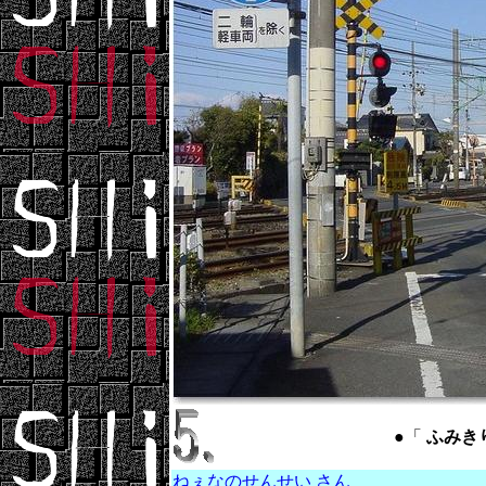
●「
ふみきり 
ねぇなのせんせい さん