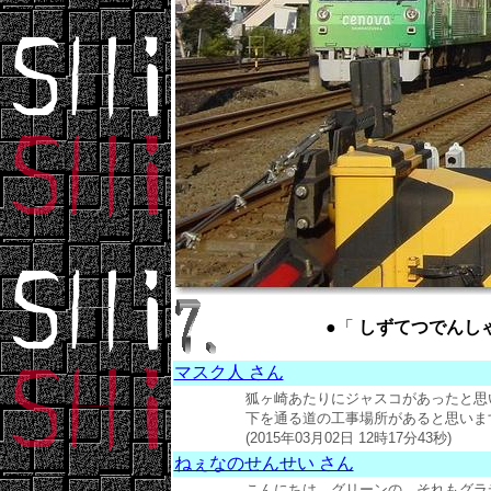
●「
しずてつでんしゃ ： S
マスク人 さん
狐ヶ崎あたりにジャスコがあったと思
下を通る道の工事場所があると思いま
(2015年03月02日 12時17分43秒)
ねぇなのせんせい さん
こんにちは。グリーンの、それもグラ