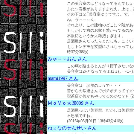
この美容室のはどうなってるんでしょ
ふたつ看板がありますよねえ。上は、
その下は２F美容室ゆうですよ。で、
ね。う～～～ん。
それより、この建物のどこに２階があ
もしかして右のお家も繋がってるのか
不親切というか大雑把すぎます。
居酒屋さんだったらまだしも、こうい
もしトンデモな髪型にされちゃっても、髪
時37分38秒)
みゃ～～おん さん
この蔦が絡まるとんがり帽子みたいな
美容室は2Fとなってるよねえ(。´･ω･)?ｗｗ
mami1997 さん
美容室は 老舗のようで・・・
昔からの常連さんでボチボチってイメー
喫茶店か何かもやってるのかな？Ｐ (2015
ＭｏＭｏ太郎009 さん
居酒屋っぽい美容室、むかしは美容室
不思議ですね。
(2015年03月01日 13時43分41秒)
ねぇなのせんせい さん