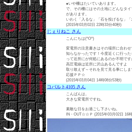
●いや柵はたいていあります。
で、その柵にはその土地にどんなタイ
があります。
いわく「入るな」「石を投げるな」「
(2015年03月02日 22時33分40秒)
じぇりねこ さん
こんにちは(^O^)
変電所の注意書きはその場所に合わせて
知らなかったです！今度近くに行った
って近所にが何処にあるのか不明ですが
高圧電線は近所に沢山あるんですよ
取り敢えず～それを見て見る事にしますね
応援ＰＰ☆
(2015年03月04日 14時08分53秒)
コバルト4105 さん
こんばんは。
大きな変電所ですね。
素敵な日をお過ごし下さいね。
IN・OUT☆☆Ｐ (2015年03月02日 16時