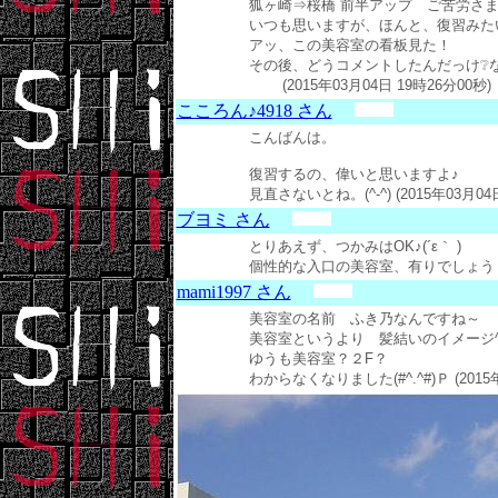
狐ヶ崎⇒桜橋 前半アップ ご苦労さ
いつも思いますが、ほんと、復習みた
アッ、この美容室の看板見た！
その後、どうコメントしたんだっけ❔
(2015年03月04日 19時26分00秒)
こころん♪4918 さん
こんばんは。
復習するの、偉いと思いますよ♪
見直さないとね。(^-^) (2015年03月04
ブヨミ さん
とりあえず、つかみはOK♪(´ε｀ )
個性的な入口の美容室、有りでしょうヾ(≧∇≦
mami1997 さん
美容室の名前 ふき乃なんですね～
美容室というより 髪結いのイメージ^
ゆうも美容室？２F？
わからなくなりました(#^.^#)Ｐ (2015年