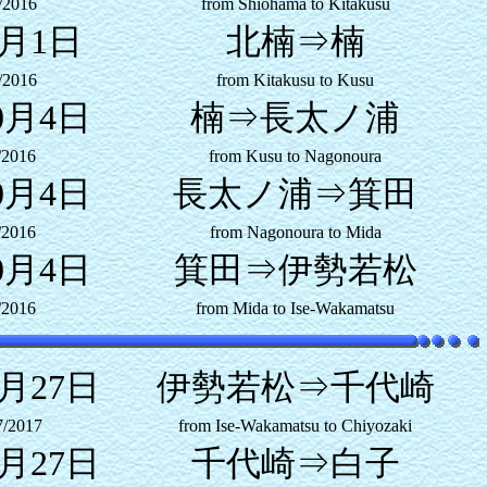
/2016
from Shiohama to Kitakusu
9月1日
北楠⇒楠
/2016
from Kitakusu to Kusu
0月4日
楠⇒長太ノ浦
/2016
from Kusu to Nagonoura
0月4日
長太ノ浦⇒箕田
/2016
from Nagonoura to Mida
0月4日
箕田⇒伊勢若松
/2016
from Mida to Ise-Wakamatsu
1月27日
伊勢若松⇒千代崎
7/2017
from Ise-Wakamatsu to Chiyozaki
1月27日
千代崎⇒白子