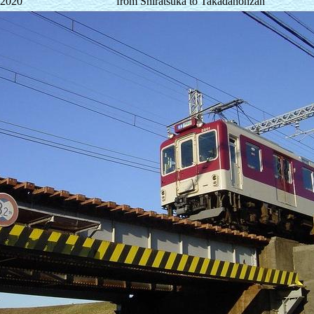
/2020
from Shiratsuka to Takadahonzan